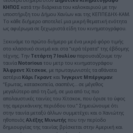
τέσσερα διήμερα στον
Δημοτικό Κινηματογράφο
ΚΗΠΟΣ
κατά την διάρκεια του καλοκαιριού με την
υποστήριξη του Δήμου Χανίων και της ΚΕΠΠΕΔΗΧ-ΚΑΜ.
Το κάθε διήμερο αποτελεί μια μικρή θεματική ενότητα
ως αφιέρωμα σε ξεχωριστά είδη του κινηματογράφου.
Ξεκινάμε το πρώτο διήμερο με ένα μικρό φόρο τιμής
στο κλασσικό σινεμά και στα “ιερά τέρατα” της έβδομης
τέχνης. Την
Τετάρτη 7 Ιουλίου
παρουσιάζουμε την
ταινία
Notorious
του μετρ του κινηματογράφου
Άλφρεντ Χίτσκοκ
, με πρωταγωνιστές τα αθάνατα
αστέρια
Κάρι Γκραντ
και
Ίνγκριντ Μπέργκμαν
:
“Ερωτας, κατασκοπεία, σασπένς… σε μέγεθος
μεγαλύτερο από τη ζωή, σε μια από τις πιο
απολαυστικές ταινίες του Χίτσκοκ, που όρισε το ύφος
της αμερικάνικης περιόδου του.” Σημειώνουμε ότι
στην ταινία μεταξύ άλλων συμμετέχει και ο Χανιώτης
ηθοποιός
Αλέξης Μινωτής
που την περίοδο
δημιουργίας της ταινίας βρίσκεται στην Αμερική και