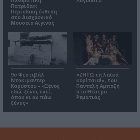
Πνευματική
Αύγουστο
Πατρίδα»:
Περιοδική έκθεση
στο Διαχρονικό
Μουσείο Αίγινας
9ο Φεστιβάλ
«ΖΗΤΩ τα λαϊκά
Ντοκιμαντέρ
κορίτσια!», του
Καρύστου – «Ξένος
Παντελή Αμπαζή
εδώ, ξένος εκεί,
στο Θέατρο
όπου κι αν πάω
Ρεματιάς
ξένος»