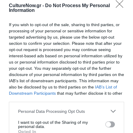
CultureNow.gr -
Do Not Process My Personal
Ακολουθήστε το Culturenow.gr στο
Google News
και
Information
μάθετε πρώτοι όλες τις ειδήσεις
If you wish to opt-out of the sale, sharing to third parties, or
Δείτε όλα τα
τελευταία νέα
για την Τέχνη και τον
processing of your personal or sensitive information for
Πολιτισμό στο
Culturenow.gr
targeted advertising by us, please use the below opt-out
section to confirm your selection. Please note that after your
Νέοι Διαγωνισμοί
❯
opt-out request is processed you may continue seeing
interest-based ads based on personal information utilized by
us or personal information disclosed to third parties prior to
Tags
your opt-out. You may separately opt-out of the further
disclosure of your personal information by third parties on the
ΑΛΦΡΕΝΤ ΧΙΤΣΚΟΚ
ΘΡΙΛΕΡ - ΤΡΟΜΟΥ
IAB’s list of downstream participants. This information may
ΚΙΝΗΜΑΤΟΓΡΑΦΙΚΑ ΦΕΣΤΙΒΑΛ
ΚΩΜΩΔΙΑ - ΚΟΜΕΝΤΙ
also be disclosed by us to third parties on the
IAB’s List of
Downstream Participants
that may further disclose it to other
ΣΙΝΕΦΙΛ
third parties.
Personal Data Processing Opt Outs
Newsletter
Κάθε βδομάδα στο e-mail σας τα τελευταία νέα για
I want to opt-out of the Sharing of my
personal data.
την Τέχνη και τον Πολιτισμό!
Opted In