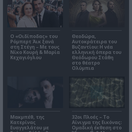
O «Οιδίποδας» του
Θεοδώρα,
Ρόμπερτ Άικ ξανά
Αυτοκράτειρα του
στη Στέγη – Με τους
Βυζαντίου: Η νέα
Νίκο Κουρή & Μαρία
ελληνική όπερα του
Κεχαγιόγλου
Θεόδωρου Στάθη
στο θέατρο
Ολύμπια
Μακμπέθ, της
32οι Πλοές – Το
Κατερίνας
Αίνιγμα της Εικόνας:
Ευαγγελάτου με
Ομαδική έκθεση στο