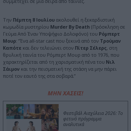
συμμετέχει σε μια σειρά από ταινίες.
Την
Πέμπτη 8 Ιουλίου
ακολουθεί η ξεκαρδιστική
κωμωδία μυστηρίου
Murder By Death
(Πρόσκληση σε
Γεύμα Από Έναν Υποψήφιο Δολοφόνο) του
Ρόμπερτ
Μουρ
: “Ένα all-star cast που ξεκινά από τον
Τρούμαν
Καπότε
και δεν τελειώνει στον
Πίτερ Σέλερς
, στη
θρυλική ταινία του Ρόμπερτ Μουρ από το 1976, που
χαρακτηρίζεται από τη χαρισματική πένα του
Νιλ
Σάιμον
και την πεισματική της στάση να μην πάρει
ποτέ τον εαυτό της στα σοβαρά.”
ΜΗΝ ΧΑΣΕΙΣ!
Φεστιβάλ Αισχύλεια 2026: Το
φετινό πρόγραμμα
αναλυτικά