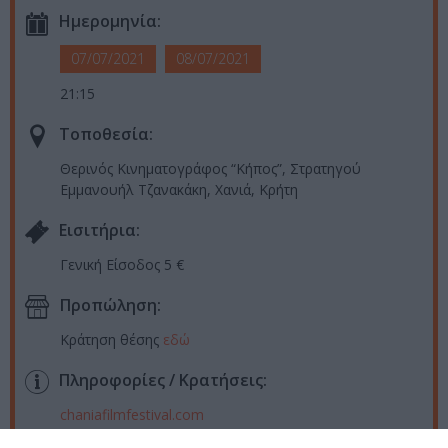
Ημερομηνία:
07/07/2021
08/07/2021
21:15
Τοποθεσία:
Θερινός Κινηματογράφος “Κήπος”, Στρατηγού
Εμμανουήλ Τζανακάκη, Χανιά, Κρήτη
Eισιτήρια:
Γενική Είσοδος 5 €
Προπώληση:
Κράτηση θέσης
εδώ
Πληροφορίες / Κρατήσεις:
chaniafilmfestival.com