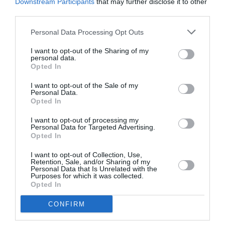
ελληνική και υδραίικη νίκη εξακολουθεί να τιμάται
Downstream Participants
that may further disclose it to other
μέσα από μεγάλους εορτασμούς, όπως τα Μιαούλεια.
third parties.
Personal Data Processing Opt Outs
Ταυτότητα Εκδήλωσης
I want to opt-out of the Sharing of my
personal data.
Ημερομηνία:
Opted In
01/06/2026
26/07/2026
Από:
Εως:
I want to opt-out of the Sale of my
Personal Data.
Ωράριο λειτουργίας: Καθημερινά 09.00 - 16.00
Opted In
Τοποθεσία:
I want to opt-out of processing my
Personal Data for Targeted Advertising.
Ιστορικό Αρχείο Μουσείο Ύδρας, Μιαούλη 454, Ύδρα
Opted In
I want to opt-out of Collection, Use,
Ιστορικό Αρχείο Μουσείο Ύδρας
Retention, Sale, and/or Sharing of my
Personal Data that Is Unrelated with the
Purposes for which it was collected.
Πληροφορίες / Κρατήσεις:
Opted In
Τηλ.: 2298052355 |
iamy.gr
CONFIRM