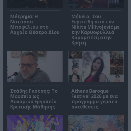
Μέτρημα: Η
Μήδεια, του
Νατάσσα
Ευριπίδη από τον
Μποφίλιου στο
Nikita Milivojević με
Αρχαίο Θέατρο Δίου
την Καρυοφυλλιά
Καραμπέτη στην
Κρήτη
Στάθης Γκότσης: Το
Athens Baroque
Μουσείο ως
Festival 2026 με ένα
Δυναμικό Εργαλείο
πρόγραμμα γεμάτο
Κριτικής Μάθησης
αντιθέσεις