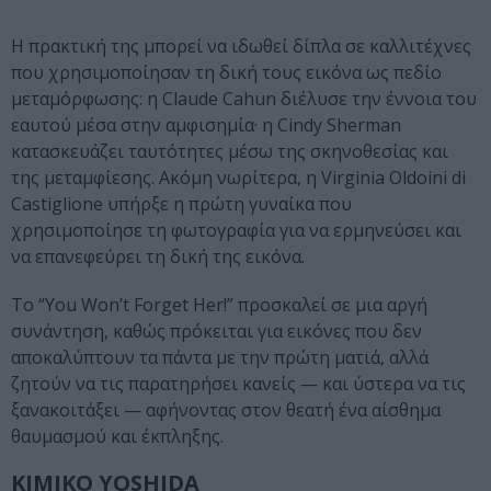
Η πρακτική της μπορεί να ιδωθεί δίπλα σε καλλιτέχνες
που χρησιμοποίησαν τη δική τους εικόνα ως πεδίο
μεταμόρφωσης: η Claude Cahun διέλυσε την έννοια του
εαυτού μέσα στην αμφισημία· η Cindy Sherman
κατασκευάζει ταυτότητες μέσω της σκηνοθεσίας και
της μεταμφίεσης. Ακόμη νωρίτερα, η Virginia Oldoini di
Castiglione υπήρξε η πρώτη γυναίκα που
χρησιμοποίησε τη φωτογραφία για να ερμηνεύσει και
να επανεφεύρει τη δική της εικόνα.
Το “You Won’t Forget Her!” προσκαλεί σε μια αργή
συνάντηση, καθώς πρόκειται για εικόνες που δεν
αποκαλύπτουν τα πάντα με την πρώτη ματιά, αλλά
ζητούν να τις παρατηρήσει κανείς — και ύστερα να τις
ξανακοιτάξει — αφήνοντας στον θεατή ένα αίσθημα
θαυμασμού και έκπληξης.
KIMIKO YOSHIDA