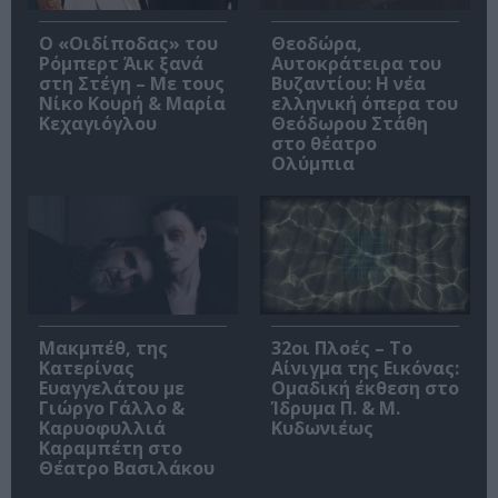
O «Οιδίποδας» του
Θεοδώρα,
Ρόμπερτ Άικ ξανά
Αυτοκράτειρα του
στη Στέγη – Με τους
Βυζαντίου: Η νέα
Νίκο Κουρή & Μαρία
ελληνική όπερα του
Κεχαγιόγλου
Θεόδωρου Στάθη
στο θέατρο
Ολύμπια
Μακμπέθ, της
32οι Πλοές – Το
Κατερίνας
Αίνιγμα της Εικόνας:
Ευαγγελάτου με
Ομαδική έκθεση στο
Γιώργο Γάλλο &
Ίδρυμα Π. & Μ.
Καρυοφυλλιά
Κυδωνιέως
Καραμπέτη στο
Θέατρο Βασιλάκου