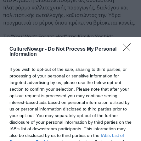
στο Αιγαίο, η οποία λειτουργεί ως ουσιαστική
πλατφόρμα καλλιτεχνικής παραγωγής, διαλόγου και
πολιτιστικής ανταλλαγής, καθιστώντας την Ύδρα
πραγματικά το μέρος όπου πρέπει να βρίσκεται κανείς.
Το “You Won’t Forget Her!” της Kimiko Yoshida
πραγματοποιείται σε έναν από τους πιο εμβληματικούς
CultureNow.gr -
Do Not Process My Personal
χώρους του νησιού του Σαρωνικού. Η ανάδειξη της
Information
ιστορικής μνήμης αποτελεί έναν από τους βασικούς
στόχους του Ιστορικού Αρχείου – Μουσείου Ύδρας,
If you wish to opt-out of the sale, sharing to third parties, or
μαζί με τον εντοπισμό, τη συγκέντρωση, την
processing of your personal or sensitive information for
ταξινόμηση, την καταγραφή και τη δημοσίευση κάθε
targeted advertising by us, please use the below opt-out
είδους αρχειακού υλικού που σχετίζεται με το νησί,
section to confirm your selection. Please note that after your
opt-out request is processed you may continue seeing
την τοπική ιστορία, την παράδοση και τον πολιτισμό
interest-based ads based on personal information utilized by
του.
us or personal information disclosed to third parties prior to
your opt-out. You may separately opt-out of the further
Το Μουσείο, που ιδρύθηκε το 1918, φιλοξενεί, μεταξύ
disclosure of your personal information by third parties on the
άλλων, πολιτιστικούς θησαυρούς που σχετίζονται με
IAB’s list of downstream participants. This information may
την Ελληνική Επανάσταση του 1821, για την οποία η
also be disclosed by us to third parties on the
IAB’s List of