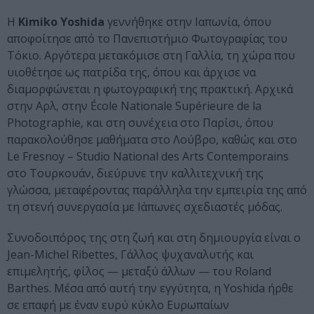
Η
Kimiko Yoshida
γεννήθηκε στην Ιαπωνία, όπου
αποφοίτησε από το Πανεπιστήμιο Φωτογραφίας του
Τόκιο. Αργότερα μετακόμισε στη Γαλλία, τη χώρα που
υιοθέτησε ως πατρίδα της, όπου και άρχισε να
διαμορφώνεται η φωτογραφική της πρακτική. Αρχικά
στην Αρλ, στην École Nationale Supérieure de la
Photographie, και στη συνέχεια στο Παρίσι, όπου
παρακολούθησε μαθήματα στο Λούβρο, καθώς και στο
Le Fresnoy – Studio National des Arts Contemporains
στο Τουρκουάν, διεύρυνε την καλλιτεχνική της
γλώσσα, μεταφέροντας παράλληλα την εμπειρία της από
τη στενή συνεργασία με Ιάπωνες σχεδιαστές μόδας.
Συνοδοιπόρος της στη ζωή και στη δημιουργία είναι ο
Jean-Michel Ribettes, Γάλλος ψυχαναλυτής και
επιμελητής, φίλος — μεταξύ άλλων — του Roland
Barthes. Μέσα από αυτή την εγγύτητα, η Yoshida ήρθε
σε επαφή με έναν ευρύ κύκλο Ευρωπαίων