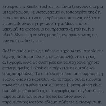
Στο έργο της Kimiko Yoshida, τα πάντα ξεκινούν από μια
μεταμόρφωση. Τα φωτογραφικά αυτοπορτρέτα της δεν
αποσκοπούν στο να περιγράψουν ποια είναι, αλλά στο
να υπερβούν αυτή την ταυτότητα. Μέσα από το
μακιγιάζ, τα κοστούμια και προσεκτικά επιλεγμένα
υλικά, δίνει ζωή σε νέες μορφές, ενσαρκώνοντάς τες
σαν να ήταν δικές της.
Πολλές από αυτές τις εικόνες αντηχούν την ιστορία της
τέχνης: διάσημοι πίνακες επανεμφανίζονται όχι ως
αντίγραφα, αλλά ως σιωπηλές και ταυτόχρονα ηχηρές
επανερμηνείες. Η Yoshida εισέρχεται σε αυτούς και
τους αφομοιώνει. Το αποτέλεσμα είναι μια αιωρούμενη
εικόνα, όπου το παρελθόν και το παρόν συναντιούνται
πάνω στην επιφάνεια του σώματος. Η μεταμφίεση είναι
ουσιώδης: μέσα από τις φωτογραφίες και τα γλυπτά της,
παρουσιάζει τον εαυτό της ως κάποιον άλλον,
παραμένοντας ωστόσο αδιαμφισβήτητα αναγνωρίσιμη.