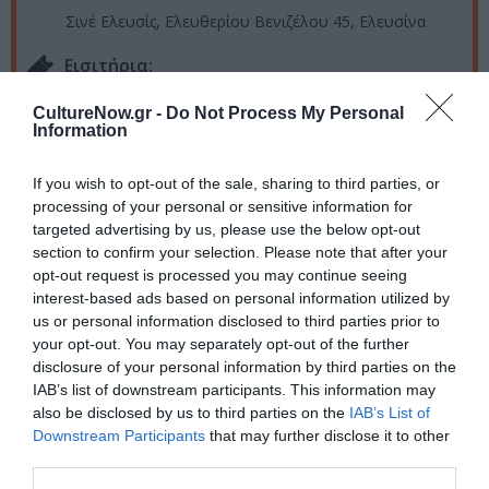
Σινέ Ελευσίς, Ελευθερίου Βενιζέλου 45, Ελευσίνα
Eισιτήρια:
Είσοδος ελεύθερη
CultureNow.gr -
Do Not Process My Personal
Information
Πληροφορίες / Κρατήσεις:
2023eleusis.eu
If you wish to opt-out of the sale, sharing to third parties, or
processing of your personal or sensitive information for
targeted advertising by us, please use the below opt-out
Ακολουθήστε το Culturenow.gr στο
Google News
και
section to confirm your selection. Please note that after your
μάθετε πρώτοι όλες τις ειδήσεις
opt-out request is processed you may continue seeing
interest-based ads based on personal information utilized by
Δείτε όλα τα
τελευταία νέα
για την Τέχνη και τον
us or personal information disclosed to third parties prior to
your opt-out. You may separately opt-out of the further
Πολιτισμό στο
Culturenow.gr
disclosure of your personal information by third parties on the
IAB’s list of downstream participants. This information may
Νέοι Διαγωνισμοί
❯
also be disclosed by us to third parties on the
IAB’s List of
Downstream Participants
that may further disclose it to other
Tags
third parties.