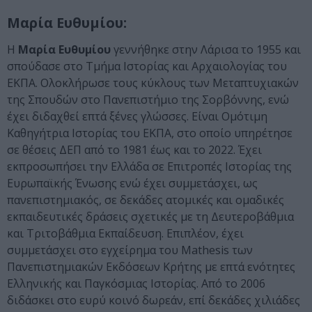
Μαρία Ευθυμίου:
Η
Μαρία Ευθυμίου
γεννήθηκε στην Λάρισα το 1955 και
σπούδασε στο Τμήμα Ιστορίας και Αρχαιολογίας του
ΕΚΠΑ. Ολοκλήρωσε τους κύκλους των Μεταπτυχιακών
της Σπουδών στο Πανεπιστήμιο της Σορβόννης, ενώ
έχει διδαχθεί επτά ξένες γλώσσες. Είναι Ομότιμη
Καθηγήτρια Ιστορίας του ΕΚΠΑ, στο οποίο υπηρέτησε
σε θέσεις ΔΕΠ από το 1981 έως και το 2022. Έχει
εκπροσωπήσει την Ελλάδα σε Επιτροπές Ιστορίας της
Ευρωπαϊκής Ένωσης ενώ έχει συμμετάσχει, ως
πανεπιστημιακός, σε δεκάδες ατομικές και ομαδικές
εκπαιδευτικές δράσεις σχετικές με τη Δευτεροβάθμια
και Τριτοβάθμια Εκπαίδευση. Επιπλέον, έχει
συμμετάσχει στο εγχείρημα του Mathesis των
Πανεπιστημιακών Εκδόσεων Κρήτης με επτά ενότητες
Ελληνικής και Παγκόσμιας Ιστορίας. Από το 2006
διδάσκει στο ευρύ κοινό δωρεάν, επί δεκάδες χιλιάδες