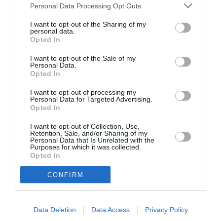
2023 ELEUSIS
ΔΙΑΛΕΞΕΙΣ - ΟΜΙΛΙΕΣ
Personal Data Processing Opt Outs
ΔΩΡΕΑΝ ΕΚΔΗΛΩΣΕΙΣ
I want to opt-out of the Sharing of my
personal data.
Opted In
Newsletter
I want to opt-out of the Sale of my
Κάθε βδομάδα στο e-mail σας τα τελευταία νέα για
Personal Data.
Opted In
την Τέχνη και τον Πολιτισμό!
I want to opt-out of processing my
Personal Data for Targeted Advertising.
Opted In
I want to opt-out of Collection, Use,
Retention, Sale, and/or Sharing of my
Ακολουθήστε το Culturenow.gr
Personal Data that Is Unrelated with the
Purposes for which it was collected.
Opted In
CONFIRM
Σχετικά Άρθρα
Data Deletion
Data Access
Privacy Policy