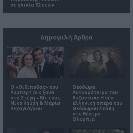
σε ηλικία 82 ετών
Δημοφιλή Άρθρα
O «Οιδίποδας» του
Θεοδώρα,
Ρόμπερτ Άικ ξανά
Αυτοκράτειρα του
στη Στέγη – Με τους
Βυζαντίου: Η νέα
Νίκο Κουρή & Μαρία
ελληνική όπερα του
Κεχαγιόγλου
Θεόδωρου Στάθη
στο θέατρο
Ολύμπια