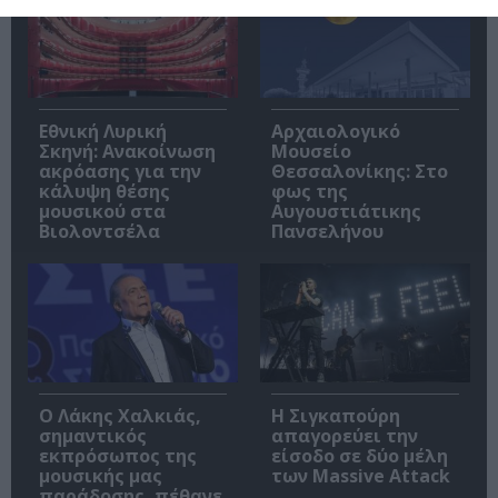
Εθνική Λυρική
Αρχαιολογικό
Σκηνή: Ανακοίνωση
Μουσείο
ακρόασης για την
Θεσσαλονίκης: Στο
κάλυψη θέσης
φως της
μουσικού στα
Αυγουστιάτικης
Βιολοντσέλα
Πανσελήνου
Ο Λάκης Χαλκιάς,
Η Σιγκαπούρη
σημαντικός
απαγορεύει την
εκπρόσωπος της
είσοδο σε δύο μέλη
μουσικής μας
των Massive Attack
παράδοσης, πέθανε