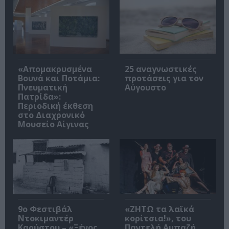
«Απομακρυσμένα
25 αναγνωστικές
Βουνά και Ποτάμια:
προτάσεις για τον
Πνευματική
Αύγουστο
Πατρίδα»:
Περιοδική έκθεση
στο Διαχρονικό
Μουσείο Αίγινας
9ο Φεστιβάλ
«ΖΗΤΩ τα λαϊκά
Ντοκιμαντέρ
κορίτσια!», του
Καρύστου – «Ξένος
Παντελή Αμπαζή