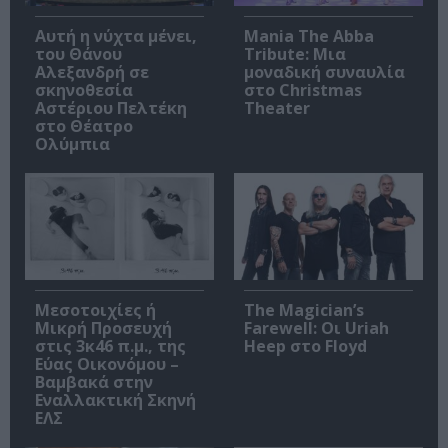
Αυτή η νύχτα μένει,
Mania The Abba
του Θάνου
Tribute: Μια
Αλεξανδρή σε
μοναδική συναυλία
σκηνοθεσία
στο Christmas
Αστέριου Πελτέκη
Theater
στο Θέατρο
Ολύμπια
Μεσοτοιχίες ή
The Magician’s
Μικρή Προσευχή
Farewell: Οι Uriah
στις 3κ46 π.μ., της
Heep στο Floyd
Εύας Οικονόμου –
Βαμβακά στην
Εναλλακτική Σκηνή
ΕΛΣ