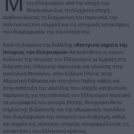
Μ
του Ελληνισμού, από την εποχή των
Μυκηναίων έως τη σύγχρονη εποχή,
αναδεικνύοντας τη διαχρονική του παρουσία, την
πολιτιστική του επιρροή και τις ιστορικές κατακτήσεις
που διαμόρφωσαν την ταυτότητά του.
Κατά τη διάρκεια της διάλεξη
ς «Κεντρικά σημεία της
Ιστορίας του Ελληνισμού»
θα αναλυθούν οι κύριοι
πυλώνες της Ιστορίας του Ελληνισμού με έμφαση στη
διάχυση της ελληνικής παρουσίας και γλώσσας στην
ανατολική Μεσόγειο, στον Εύξεινο Πόντο, στην
Αδριατική Θάλασσα και στη νότιο Ιταλία, καθώς και
στην ανάπτυξη της ναυτιλίας που υπήρξε καταλυτικός
παράγοντας για την επέκταση του Ελληνισμού πέρα από
τα γεωγραφικά του σύνορα. Επίσης, θα ερμηνευθούν
σημεία της βυζαντινής και της οθωμανικής περιόδου
που διαμόρφωσαν την ιστορική του διαδρομή, καθώς
και σημεία της νεότερης ιστορίας υπογραμμίζοντας τις
κατακτήσεις του Ελληνικού κράτους.