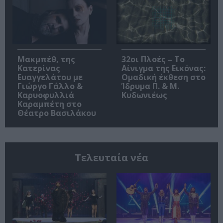
Μακμπέθ, της
32οι Πλοές – Το
Κατερίνας
Αίνιγμα της Εικόνας:
Ευαγγελάτου με
Ομαδική έκθεση στο
Γιώργο Γάλλο &
Ίδρυμα Π. & Μ.
Καρυοφυλλιά
Κυδωνιέως
Καραμπέτη στο
Θέατρο Βασιλάκου
Τελευταία νέα