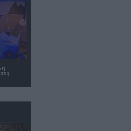
 η
 στη