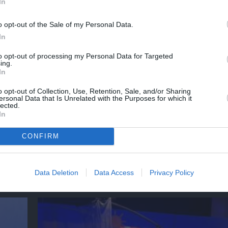
In
o opt-out of the Sale of my Personal Data.
In
to opt-out of processing my Personal Data for Targeted
ing.
In
o opt-out of Collection, Use, Retention, Sale, and/or Sharing
ersonal Data that Is Unrelated with the Purposes for which it
lected.
In
CONFIRM
O κύριος Βρομύλος, του Ντέιβιντ Ουάλιαμς
σκηνοθεσία Δημήτρη Δεγαΐτη στο 12ο Διεθν
Data Deletion
Data Access
Privacy Policy
Φεστιβάλ Άνδρου