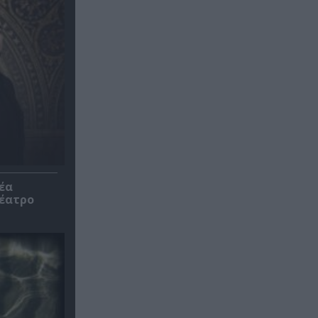
έα
θέατρο