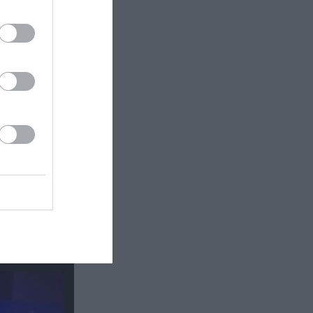
 σε
ές