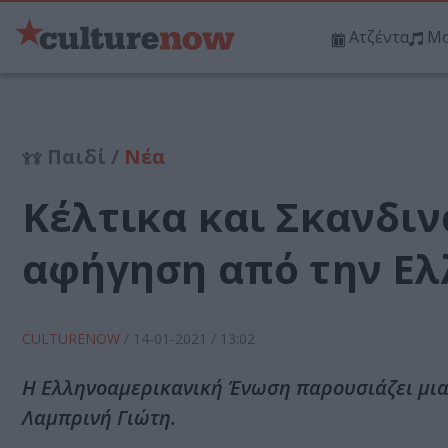
Ατζέντα
Μο
Παιδί /
Νέα
Κέλτικα και Σκανδιν
αφήγηση από την Ε
CULTURENOW
/
14-01-2021
/ 13:02
Η Ελληνοαμερικανική Ένωση παρουσιάζει μια
Λαμπρινή Γιώτη.