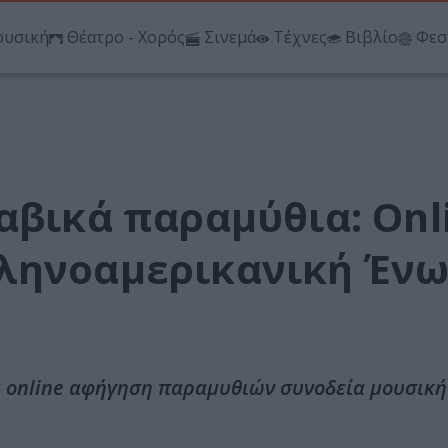
υσική
Θέατρο - Χορός
Σινεμά
Τέχνες
Βιβλίο
Φεσ
αβικά παραμύθια: Onl
λληνοαμερικανική Έν
 online αφήγηση παραμυθιών συνοδεία μουσική