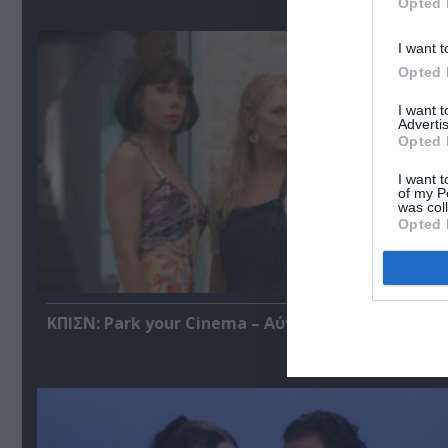
Opted 
I want t
Opted 
I want 
Advertis
Opted 
I want t
of my P
was col
Opted 
ΚΠΙΣΝ: Park your Cinema – Αύγουστος 2026