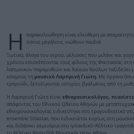
Η
παρακολούθηση είναι ελεύθερη με απαραίτητη 
όσους μεγάλους νιώθουν παιδιά.
Ξωτικά, άλογα του νερού, μέλισσες που μιλάνε και γορ
χρόνου επισκέπτονται τους φίλους της Φαντασίας στη ζ
λαπωνικών παραμυθιών και λαϊκών θρύλων ταξιδεύει μ
κόσμους τη
μουσικό Λαμπρινή Γιώτη.
Με όργανα όπως 
τραγούδι, ξετυλίγονται ιστορίες βγαλμένες από τη μυ
Η Λαμπρινή Γιώτη είναι
εθνομουσικολόγος, πιανίστ
απόφοιτος του Εθνικού Ωδείου Αθηνών με μεταπτυχιακό
εθνομουσικολογίας ειδικεύτηκε στο τραγουδιστικό στυ
ensemble Sòlastas, που ειδικεύεται κυρίως στη μουσι
και διδάσκει σεμινάρια στο Iρλανδικό-Kέλτικο τραγούδ
το Κέλτικο Φεστιβάλ Μουσικής στην Αθήνα.