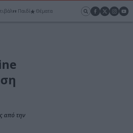
τιβάλ
Παιδί
Θέματα
ine
ωση
ς από την