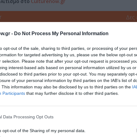
ολιτισμό στο
Culturenow.gr
r
Δες
w.gr -
Do Not Process My Personal Information
ΔΩΡΕΑΝ ΕΚΔΗΛΩΣΕΙΣ
ΕΛΛΗΝΟΑΜΕΡΙΚΑΝΙΚΗ ΕΝΩΣΗ
to opt-out of the sale, sharing to third parties, or processing of your per
formation for targeted advertising by us, please use the below opt-out s
r selection. Please note that after your opt-out request is processed y
eing interest-based ads based on personal information utilized by us or
νη και τον Πολιτισμό!
disclosed to third parties prior to your opt-out. You may separately opt-
losure of your personal information by third parties on the IAB’s list of
. This information may also be disclosed by us to third parties on the
IA
Participants
that may further disclose it to other third parties.
λουθήστε το Culturenow.gr
l Data Processing Opt Outs
o opt-out of the Sharing of my personal data.
χετικά Άρθρα