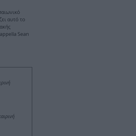
εσαιωνικό
ζει αυτό το
ιακής
appella Sean
ιρινή
καιρινή