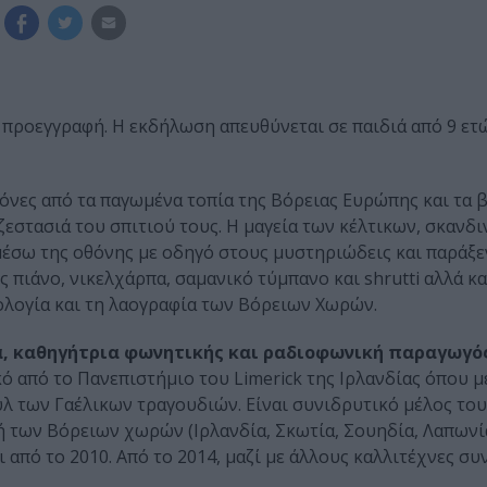
προεγγραφή. Η εκδήλωση απευθύνεται σε παιδιά από 9 ετώ
γόνες από τα παγωμένα τοπία της Βόρειας Ευρώπης και τα 
εστασιά του σπιτιού τους. Η μαγεία των κέλτικων, σκανδ
έσω της οθόνης με οδηγό στους μυστηριώδεις και παράξ
πιάνο, νικελχάρπα, σαμανικό τύμπανο και shrutti αλλά κα
θολογία και τη λαογραφία των Βόρειων Χωρών.
α, καθηγήτρια φωνητικής και ραδιοφωνική παραγωγό
 από το Πανεπιστήμιο του Limerick της Ιρλανδίας όπου μ
λ των Γαέλικων τραγουδιών. Είναι συνιδρυτικό μέλος του
κή των Βόρειων χωρών (Ιρλανδία, Σκωτία, Σουηδία, Λαπωνί
ι από το 2010. Από το 2014, μαζί με άλλους καλλιτέχνες σ