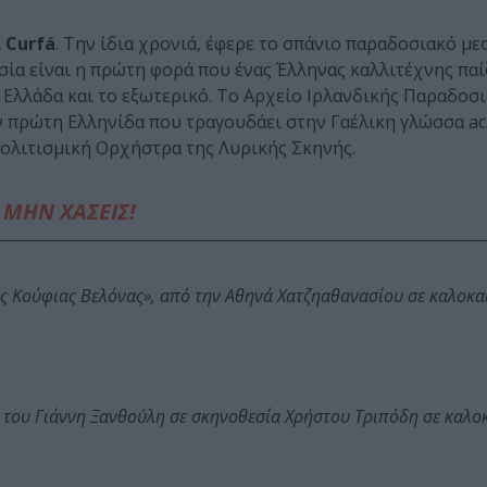
 Curfá
. Την ίδια χρονιά, έφερε το σπάνιο παραδοσιακό μ
ία είναι η πρώτη φορά που ένας Έλληνας καλλιτέχνης παί
Ελλάδα και το εξωτερικό. Το Αρχείο Ιρλανδικής Παραδοσ
 πρώτη Ελληνίδα που τραγουδάει στην Γαέλικη γλώσσα ac
πολιτισμική Ορχήστρα της Λυρικής Σκηνής.
ΜΗΝ ΧΑΣΕΙΣ!
ης Κούφιας Βελόνας», από την Αθηνά Χατζηαθανασίου σε καλοκα
 του Γιάννη Ξανθούλη σε σκηνοθεσία Χρήστου Τριπόδη σε καλο