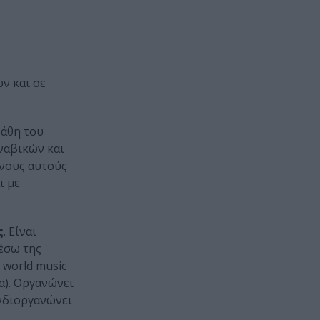
ν και σε
βάθη του
ιναβικών και
ενους αυτούς
ι με
ς
. Είναι
έσω της
 world music
α). Οργανώνει
υνδιοργανώνει