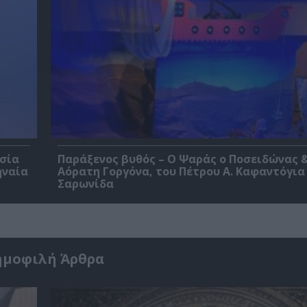
εσία
Παράξενος βυθός – Ο Ψαράς ο Ποσειδώνας &
ηναία
Αόρατη Γοργόνα, του Πέτρου Α. Καφαντόγια
Σαρωνίδα
ημοφιλή Άρθρα