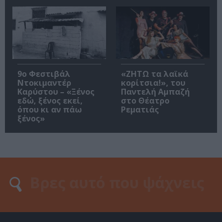
9ο Φεστιβάλ
«ΖΗΤΩ τα λαϊκά
Ντοκιμαντέρ
κορίτσια!», του
Καρύστου – «Ξένος
Παντελή Αμπαζή
εδώ, ξένος εκεί,
στο Θέατρο
όπου κι αν πάω
Ρεματιάς
ξένος»