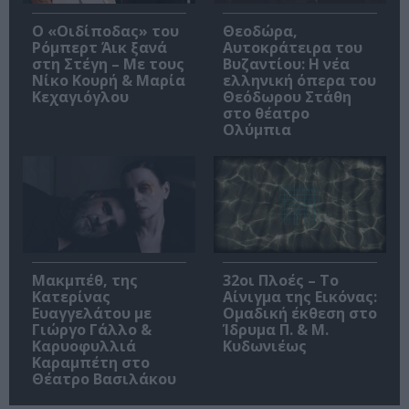
O «Οιδίποδας» του
Θεοδώρα,
Ρόμπερτ Άικ ξανά
Αυτοκράτειρα του
στη Στέγη – Με τους
Βυζαντίου: Η νέα
Νίκο Κουρή & Μαρία
ελληνική όπερα του
Κεχαγιόγλου
Θεόδωρου Στάθη
στο θέατρο
Ολύμπια
Μακμπέθ, της
32οι Πλοές – Το
Κατερίνας
Αίνιγμα της Εικόνας:
Ευαγγελάτου με
Ομαδική έκθεση στο
Γιώργο Γάλλο &
Ίδρυμα Π. & Μ.
Καρυοφυλλιά
Κυδωνιέως
Καραμπέτη στο
Θέατρο Βασιλάκου