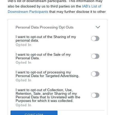
IAB’s list of downstream participants. This information may
Σάββατο, 22:00 | Από τον Απρίλιο Σάββατο 22:00 &
also be disclosed by us to third parties on the
IAB’s List of
Κυριακή στις 20:30
Downstream Participants
that may further disclose it to other
third parties.
Τοποθεσία:
Vox, Ιερά Οδός 16, Αθήνα
Personal Data Processing Opt Outs
I want to opt-out of the Sharing of my
VOX
personal data.
Opted In
Eισιτήρια:
I want to opt-out of the Sale of my
Personal Data.
Α ζώνη 35€ | Β ζώνη 30€ | Γ ζώνη 25€ | Δ ζώνη 20€ |
Opted In
Ε ζώνη 20€ | Bar Όρθιων 15€
I want to opt-out of processing my
Πληροφορίες / Κρατήσεις:
Personal Data for Targeted Advertising.
Opted In
Τηλ.: 210 3475900
I want to opt-out of Collection, Use,
Retention, Sale, and/or Sharing of my
Personal Data that Is Unrelated with the
Ακολουθήστε το Culturenow.gr στο
Google News
και
Purposes for which it was collected.
μάθετε πρώτοι όλες τις ειδήσεις
Opted In