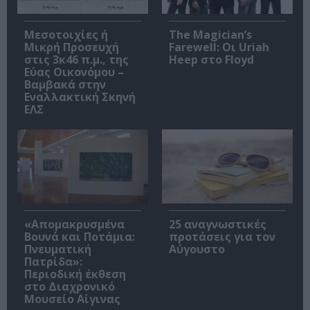
Μεσοτοιχίες ή
The Magician’s
Μικρή Προσευχή
Farewell: Οι Uriah
στις 3κ46 π.μ., της
Heep στο Floyd
Εύας Οικονόμου –
Βαμβακά στην
Εναλλακτική Σκηνή
ΕΛΣ
«Απομακρυσμένα
25 αναγνωστικές
Βουνά και Ποτάμια:
προτάσεις για τον
Πνευματική
Αύγουστο
Πατρίδα»:
Περιοδική έκθεση
στο Διαχρονικό
Μουσείο Αίγινας