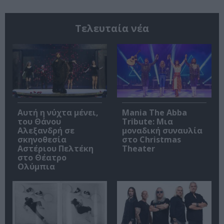
Τελευταία νέα
Αυτή η νύχτα μένει,
Mania The Abba
του Θάνου
Tribute: Μια
Αλεξανδρή σε
μοναδική συναυλία
σκηνοθεσία
στο Christmas
Αστέριου Πελτέκη
Theater
στο Θέατρο
Ολύμπια