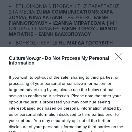
ΕΠΙΚΟΙΝΩΝΙΑ & ΠΡΟΒΟΛΗ ΤΗΣ ΠΑΡΑΣΤΑΣΗΣ
ΣΤΑ MEDIA:
ZUMA COMMUNICATIONS: ΧΑΡΑ
ΖΟΥΜΑ, ΝΙΝΑ ΑΛΤΑΝΗ |
PROSPERO:
ΕΛΕΝΗ
ΓΙΑΝΝΟΠΟΥΛΟΥ – ΙΩΑΝΝΑ ΜΠΡΑΤΣΟΛΙΑ |
MK
GROUP of COMPANIES:
ΕΛΕΝΗ ΤΩΡΟΥ – ΜΑΝΟΣ
ΜΑΓΙΑΤΗΣ – ΕΛΕΝΗ ΒΛΑΧΟΠΟΥΛΟΥ
ΒΟΗΘΟΣ ΠΑΡΑΓΩΓΗΣ:
ΜΑΓΔΑ ΓΩΓΟΥΒΙΤΗ
ΔΙΕΥΘΥΝΣΗ ΠΑΡΑΓΩΓΗΣ:
ΑΘΑΝΑΣΙΟΣ
ΜΑΡΟΣΟΥΛΗΣ – ΧΑΡΑ ΜΑΓΑΛΙΟΥ
CultureNow.gr -
Do Not Process My Personal
Information
ΠΑΡΑΓΩΓΗ:
PROSPERO / ΚΑΤΕΡΙΝΑ ΣΤΑΜΑΤΑΚΗ
– MK GROUP of COMPANIES / ΗΛΙΑΣ ΜΑΡΟΣΟΥΛΗΣ,
ΑΓΓΕΛΟΣ ΚΟΤΑΡΙΔΗΣ
If you wish to opt-out of the sale, sharing to third parties, or
processing of your personal or sensitive information for
MANAGEMENT:
PROSPERO
targeted advertising by us, please use the below opt-out
section to confirm your selection. Please note that after your
Ταυτότητα Εκδήλωσης
opt-out request is processed you may continue seeing
interest-based ads based on personal information utilized by
Ημερομηνία:
us or personal information disclosed to third parties prior to
your opt-out. You may separately opt-out of the further
03/02/2024
Από:
disclosure of your personal information by third parties on the