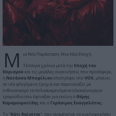
Μ
ια Νέα Παράσταση. Μια Νέα Εποχή.
Τέσσερα χρόνια μετά την
Εποχή του
Θερισμού
και τις μεγάλες συγκινήσεις που προσέφερε,
η
Νατάσσα Μποφίλιου
επιστρέφει στο
VOX
, μπαίνει
σε νέα φλεγόμενη τροχιά και παρουσιάζει με
ενθουσιασμό τα πολυαναμενόμενα ολοκαίνουργια
τραγούδια που έφτιαξαν για εκείνη ο
Θέμης
Καραμουρατίδης
και ο
Γεράσιμος Ευαγγελάτος.
Το “
Κάτι Καίγεται
“, που αναμένεται να κυκλοφορήσει