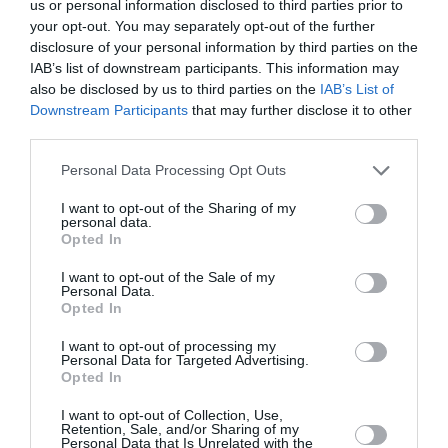
12/04/2025
13/04/2025
26/04/2025
us or personal information disclosed to third parties prior to
your opt-out. You may separately opt-out of the further
03/05/2025
10/05/2025
disclosure of your personal information by third parties on the
IAB’s list of downstream participants. This information may
Σάββατο, 22:00
also be disclosed by us to third parties on the
IAB’s List of
Επόμενες παραστάσεις: 12, 13 & 26/4 , 3 & 10/5
Downstream Participants
that may further disclose it to other
third parties.
Τοποθεσία:
Vox, Ιερά Οδός 16, Αθήνα
Personal Data Processing Opt Outs
I want to opt-out of the Sharing of my
VOX
personal data.
Opted In
Eισιτήρια:
I want to opt-out of the Sale of my
Personal Data.
Α' ΖΏΝΗ - ΠΛΑΤΕΙΑ 40€ | Β' ΖΩΝΗ - ΠΛΑΤΕΙΑ & 1ο
Opted In
ΘΕΩΡΕΙΟ ΤΡΑΠΕΖΙΑ 35€ | Γ' ΖΩΝΗ - ΠΛΑΤΕΙΑ & 1ο
ΘΕΩΡΕΙΟ ΤΡΑΠΕΖΙΑ 30€ | Δ' ΖΩΝΗ - 1ο ΘΕΩΡΕΙΟ
I want to opt-out of processing my
ΤΡΑΠΕΖΙΑ 25€ | Ε' ΖΩΝΗ - 2ο ΘΕΩΡΕΙΟ ΤΡΑΠΕΖΙΑ
Personal Data for Targeted Advertising.
Opted In
20€ | ΖΩΝΗ ΟΡΘΙΩΝ ΜΕ ΠΟΤΟ ΘΕΩΡΕΙΟ 15€
I want to opt-out of Collection, Use,
Πληροφορίες / Κρατήσεις:
Retention, Sale, and/or Sharing of my
Personal Data that Is Unrelated with the