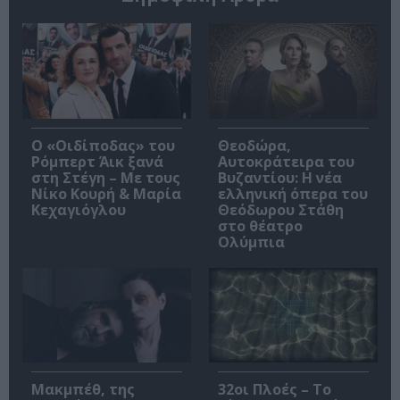
O «Οιδίποδας» του
Θεοδώρα,
Ρόμπερτ Άικ ξανά
Αυτοκράτειρα του
στη Στέγη – Με τους
Βυζαντίου: Η νέα
Νίκο Κουρή & Μαρία
ελληνική όπερα του
Κεχαγιόγλου
Θεόδωρου Στάθη
στο θέατρο
Ολύμπια
Μακμπέθ, της
32οι Πλοές – Το