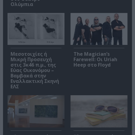
Ολύμπια
Μεσοτοιχίες ή
The Magician’s
Μικρή Προσευχή
Farewell: Οι Uriah
στις 3κ46 π.μ., της
Heep στο Floyd
Εύας Οικονόμου –
Βαμβακά στην
Εναλλακτική Σκηνή
ΕΛΣ