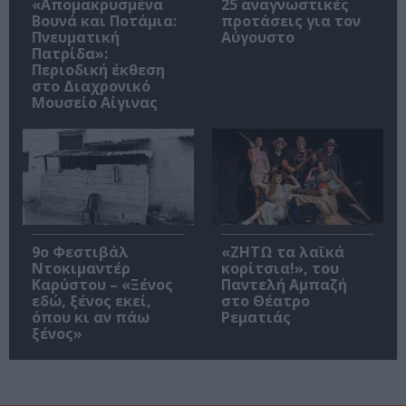
«Απομακρυσμένα
25 αναγνωστικές
Βουνά και Ποτάμια:
προτάσεις για τον
Πνευματική
Αύγουστο
Πατρίδα»:
Περιοδική έκθεση
στο Διαχρονικό
Μουσείο Αίγινας
9ο Φεστιβάλ
«ΖΗΤΩ τα λαϊκά
Ντοκιμαντέρ
κορίτσια!», του
Καρύστου – «Ξένος
Παντελή Αμπαζή
εδώ, ξένος εκεί,
στο Θέατρο
όπου κι αν πάω
Ρεματιάς
ξένος»