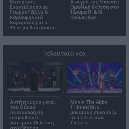
Κατερίνας
Αίνιγμα της Εικόνας:
Ευαγγελάτου με
Ομαδική έκθεση στο
Γιώργο Γάλλο &
Ίδρυμα Π. & Μ.
Καρυοφυλλιά
Κυδωνιέως
Καραμπέτη στο
Θέατρο Βασιλάκου
Τελευταία νέα
Αυτή η νύχτα μένει,
Mania The Abba
του Θάνου
Tribute: Μια
Αλεξανδρή σε
μοναδική συναυλία
σκηνοθεσία
στο Christmas
Αστέριου Πελτέκη
Theater
στο Θέατρο