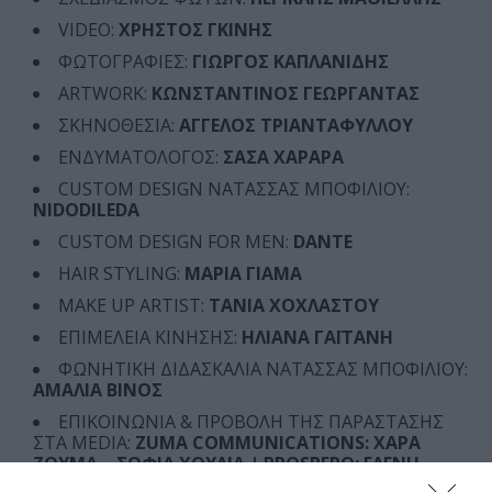
VIDEO:
ΧΡΗΣΤΟΣ ΓΚΙΝΗΣ
ΦΩΤΟΓΡΑΦΙΕΣ:
ΓΙΩΡΓΟΣ ΚΑΠΛΑΝΙΔΗΣ
ARTWORK:
ΚΩΝΣΤΑΝΤΙΝΟΣ ΓΕΩΡΓΑΝΤΑΣ
ΣΚΗΝΟΘΕΣΙΑ:
ΑΓΓΕΛΟΣ ΤΡΙΑΝΤΑΦΥΛΛΟΥ
ΕΝΔΥΜΑΤΟΛΟΓΟΣ:
ΣΑΣΑ ΧΑΡΑΡΑ
CUSTOM DESIGN ΝΑΤΑΣΣΑΣ ΜΠΟΦΙΛΙΟΥ:
NIDODILEDA
CUSTOM DESIGN FOR ΜEN:
DANTE
HAIR STYLING:
ΜΑΡΙΑ ΓΙΑΜΑ
MAKE UP ARTIST:
ΤΑΝΙΑ ΧΟΧΛΑΣΤΟΥ
ΕΠΙΜΕΛΕΙΑ ΚΙΝΗΣΗΣ:
ΗΛΙΑΝΑ ΓΑΪΤΑΝΗ
ΦΩΝΗΤΙΚΗ ΔΙΔΑΣΚΑΛΙΑ ΝΑΤΑΣΣΑΣ ΜΠΟΦΙΛΙΟΥ:
ΑΜΑΛΙΑ ΒΙΝΟΣ
ΕΠΙΚΟΙΝΩΝΙΑ & ΠΡΟΒΟΛΗ ΤΗΣ ΠΑΡΑΣΤΑΣΗΣ
ΣΤΑ MEDIA:
ZUMA COMMUNICATIONS: ΧΑΡΑ
ΖΟΥΜΑ – ΣΟΦΙΑ ΧΟΥΛΙΑ |
PROSPERO: ΕΛΕΝΗ
ΓΙΑΝΝΟΠΟΥΛΟΥ – ΙΩΑΝΝΑ ΜΠΡΑΤΣΟΛΙΑ