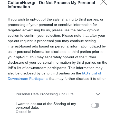
CultureNow.gr -
Do Not Process My Personal
MANAGEMENT-ΠΑΡΑΓΩΓΗ:
PROSPERO
Information
Ταυτότητα Εκδήλωσης
If you wish to opt-out of the sale, sharing to third parties, or
processing of your personal or sensitive information for
targeted advertising by us, please use the below opt-out
Ημερομηνία:
section to confirm your selection. Please note that after your
22/09/2025
opt-out request is processed you may continue seeing
interest-based ads based on personal information utilized by
Ώρα προσέλευσης: 19:30 | Ώρα έναρξης: 21:30
us or personal information disclosed to third parties prior to
your opt-out. You may separately opt-out of the further
Τοποθεσία:
disclosure of your personal information by third parties on the
IAB’s list of downstream participants. This information may
Δημοτικό Θέατρο Λυκαβηττού, Λόφος Λυκαβηττού,
also be disclosed by us to third parties on the
IAB’s List of
Αθήνα
Downstream Participants
that may further disclose it to other
third parties.
Θέατρο Λυκαβηττού
Personal Data Processing Opt Outs
Eισιτήρια:
I want to opt-out of the Sharing of my
Προπώληση: 20€ | Ταμείο: 25€
personal data.
Opted In