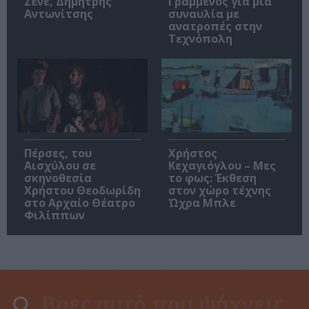
Ζενέ, Δημήτρης
Γραμμένος για μια
Αντωνίτσης
συναυλία με
ανατροπές στην
Τεχνόπολη
Πέρσες, του
Χρήστος
Αισχύλου σε
Κεχαγιόγλου – Μες
σκηνοθεσία
το φως: Έκθεση
Χρήστου Θεοδωρίδη
στον χώρο τέχνης
στο Αρχαίο Θέατρο
Ώχρα Μπλε
Φιλίππων