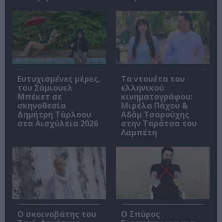
Ευτυχισμένες μέρες,
Τα ντουέτα του
του Σάμιουελ
ελληνικού
Μπέκετ σε
κινηματογράφου:
σκηνοθεσία
Μιρέλα Πάχου &
Δημήτρη Τάρλοου
Αδάμ Τσαρούχης
στα Αισχύλεια 2026
στην Ταράτσα του
Λαμπέτη
Ο σκοινοβάτης του
Ο Σπύρος