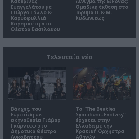
Κατερίνας
Αίνιγμα της Εικόνας:
Ευαγγελάτου με
Ομαδική έκθεση στο
Γιώργο Γάλλο &
Ίδρυμα Π. & Μ.
Καρυοφυλλιά
Κυδωνιέως
Καραμπέτη στο
Θέατρο Βασιλάκου
Τελευταία νέα
Βάκχες, του
Το “The Beatles
Ευριπίδη σε
Symphonic Fantasy”
σκηνοθεσία Γιάβορ
έρχεται στην
Γκάρντεφ στο
Ελλάδα με την
Δημοτικό Θέατρο
Κρατική Ορχήστρα
Λυκαβηττού
Αθηνών