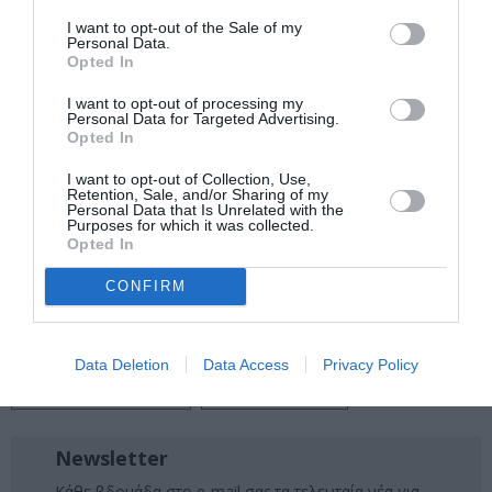
I want to opt-out of the Sale of my
Ακολουθήστε το Culturenow.gr στο
Google News
και
Personal Data.
μάθετε πρώτοι όλες τις ειδήσεις
Opted In
Δείτε όλα τα
τελευταία νέα
για την Τέχνη και τον
I want to opt-out of processing my
Personal Data for Targeted Advertising.
Πολιτισμό στο
Culturenow.gr
Opted In
I want to opt-out of Collection, Use,
Νέοι Διαγωνισμοί
❯
Retention, Sale, and/or Sharing of my
Personal Data that Is Unrelated with the
Purposes for which it was collected.
Tags
Opted In
ΓΕΡΑΣΙΜΟΣ ΕΥΑΓΓΕΛΑΤΟΣ
CONFIRM
ΕΝΤΕΧΝΟ - ΛΑΪΚΟ - ΠΑΡΑΔΟΣΙΑΚΗ
ΘΕΜΗΣ ΚΑΡΑΜΟΥΡΑΤΙΔΗΣ
ΚΑΛΟΚΑΙΡΙΝΕΣ ΣΥΝΑΥΛΙΕΣ
Data Deletion
Data Access
Privacy Policy
ΝΑΤΑΣΣΑ ΜΠΟΦΙΛΙΟΥ
ΣΥΝΑΥΛΙΕΣ 2025
Newsletter
Κάθε βδομάδα στο e-mail σας τα τελευταία νέα για