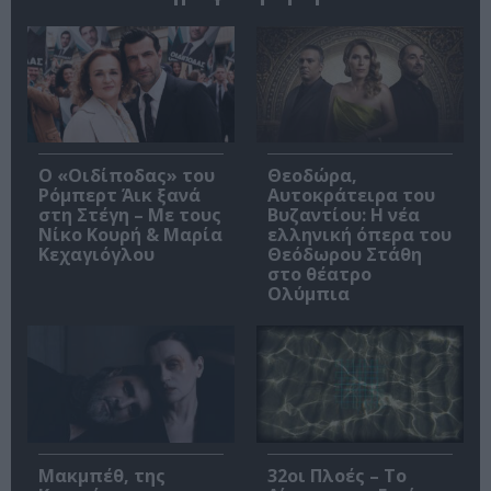
O «Οιδίποδας» του
Θεοδώρα,
Ρόμπερτ Άικ ξανά
Αυτοκράτειρα του
στη Στέγη – Με τους
Βυζαντίου: Η νέα
Νίκο Κουρή & Μαρία
ελληνική όπερα του
Κεχαγιόγλου
Θεόδωρου Στάθη
στο θέατρο
Ολύμπια
Μακμπέθ, της
32οι Πλοές – Το