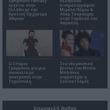
Symphonic Fantasy”
ελληνικού
έρχεται στην
κινηματογράφου:
Ελλάδα με την
Μιρέλα Πάχου &
Κρατική Ορχήστρα
Αδάμ Τσαρούχης
Αθηνών
στην Ταράτσα του
Λαμπέτη
Ο Σπύρος
Στο νέο μουσικό
Γραμμένος για μια
βίντεο του Μπένι
συναυλία με
Μπλάνκο
ανατροπές στην
συμμετέχει η
Τεχνόπολη
Σελίνα Γκόμεζ
Δημοφιλή Άρθρα