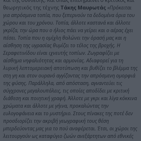
και της σύνθεσης. Και όπως επισημαίνει ο κριτικός και
θεωρητικός της τέχνης
Τάκης Μαυρωτάς
«Πρόκειται
για απρόσμενα τοπία, που ξεπερνούν τα δεδομένα όρια του
χώρου και του χρόνου. Τοπία, άλλοτε καστανά και άλλοτε
γκρίζα, την ώρα που ο ήλιος πάει να γείρει και ο αέρας έχει
πέσει. Τοπία που η ομίχλη θολώνει την όρασή μας και η
αίσθηση της υγρασίας θυμίζει το τέλος της βροχής. Η
Σεραφετινίδου είναι ιχνευτής τοπίων. Ζωγραφίζει με
αίσθημα νηφαλιότητας και αρμονίας. Αδιαφορεί για τη
λυρική λεπτομερειακή αποτύπωση και βυθίζει το βλέμμα της
στη γη και στον ουρανό αγγίζοντας την απρόσμενη ομορφιά
της φύσης. Παράλληλα, από απόσταση, αγναντεύει τις
σύγχρονες μεγαλουπόλεις, τις οποίες αποδίδει με κριτική
διάθεση και ποιητική γραφή. Άλλοτε με γκρι και λίγα κόκκινα
χρώματα και άλλοτε με γήινα, προκαλώντας την
ευλογοφάνεια και το μυστήριο. Στους πίνακες της ποτέ δεν
προσδιορίζει την ακριβή γεωγραφική τους θέση
μπερδεύοντας μας για το πού αναφέρεται. Έτσι, οι χώροι της
λειτουργούν ως καταφύγιο ζωών ανεξάρτητων από εθνικές