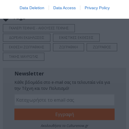
Νέοι Διαγωνισμοί
❯
Data Deletion
Data Access
Privacy Policy
Tags
ΓΚΑΛΕΡΙ ΤΕΧΝΗΣ - ΑΙΘΟΥΣΕΣ ΤΕΧΝΗΣ
ΔΩΡΕΑΝ ΕΚΔΗΛΩΣΕΙΣ
ΕΙΚΑΣΤΙΚΕΣ ΕΚΘΕΣΕΙΣ
ΕΚΘΕΣΗ ΖΩΓΡΑΦΙΚΗΣ
ΖΩΓΡΑΦΙΚΗ
ΖΩΓΡΑΦΟΣ
ΤΑΚΗΣ ΜΑΥΡΩΤΑΣ
Newsletter
Κάθε βδομάδα στο e-mail σας τα τελευταία νέα για
την Τέχνη και τον Πολιτισμό!
Ακολουθήστε το Culturenow.gr