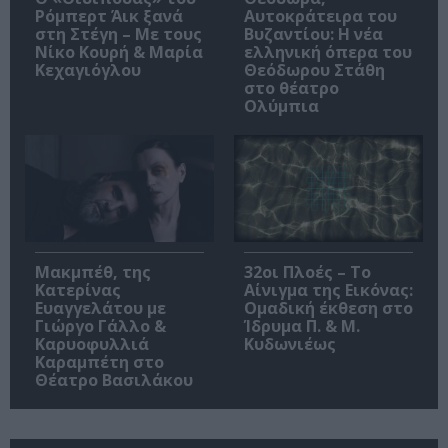
Ρόμπερτ Άικ ξανά
Αυτοκράτειρα του
στη Στέγη – Με τους
Βυζαντίου: Η νέα
Νίκο Κουρή & Μαρία
ελληνική όπερα του
Κεχαγιόγλου
Θεόδωρου Στάθη
στο θέατρο
Ολύμπια
Μακμπέθ, της
32οι Πλοές – Το
Κατερίνας
Αίνιγμα της Εικόνας:
Ευαγγελάτου με
Ομαδική έκθεση στο
Γιώργο Γάλλο &
Ίδρυμα Π. & Μ.
Καρυοφυλλιά
Κυδωνιέως
Καραμπέτη στο
Θέατρο Βασιλάκου