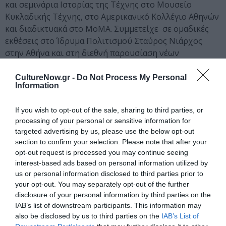
και σεμινάρια Ιστορίας της Τέχνης στο Μουσείο
Κυκλαδικής Τέχνης, στο Αμερικανικό Κολλέγιο Αθηνών
και διαδικτυακά στο MoMA. Συμμετείχε σε ομαδικές
εκθέσεις στο Ίδρυμα Πολιτισμού Σταύρος Νιάρχος
στην Αθήνα και στη διεθνή παρουσίαση νέων
καλλιτεχνών με τη μορφή έκθεσης slide
show στο MoMA στη Νέα Υόρκη και τώρα
CultureNow.gr -
Do Not Process My Personal
Information
πραγματοποιεί την πρώτη ατομική της έκθεση στη
Γκαλερί Σκουφά.
If you wish to opt-out of the sale, sharing to third parties, or
processing of your personal or sensitive information for
Κεντρική εικόνα θέματος: Πέρασμα στον ορίζοντα, ακρυλικό
targeted advertising by us, please use the below opt-out
και λαδοπαστέλ σε καμβά, 140×200
section to confirm your selection. Please note that after your
opt-out request is processed you may continue seeing
Ταυτότητα Εκδήλωσης
interest-based ads based on personal information utilized by
us or personal information disclosed to third parties prior to
your opt-out. You may separately opt-out of the further
Ημερομηνία:
disclosure of your personal information by third parties on the
IAB’s list of downstream participants. This information may
18/01/2024
10/02/2024
Από:
Εως:
also be disclosed by us to third parties on the
IAB’s List of
Εγκαίνια: Πέμπτη 18 Ιανουρίου 2024, 19:00-21:30