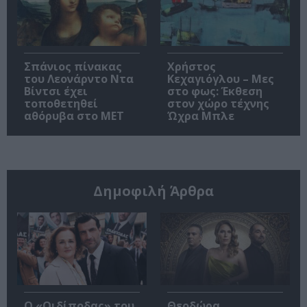
Σπάνιος πίνακας
Χρήστος
του Λεονάρντο Ντα
Κεχαγιόγλου – Μες
Βίντσι έχει
στο φως: Έκθεση
τοποθετηθεί
στον χώρο τέχνης
αθόρυβα στο MET
Ώχρα Μπλε
Δημοφιλή Άρθρα
O «Οιδίποδας» του
Θεοδώρα,