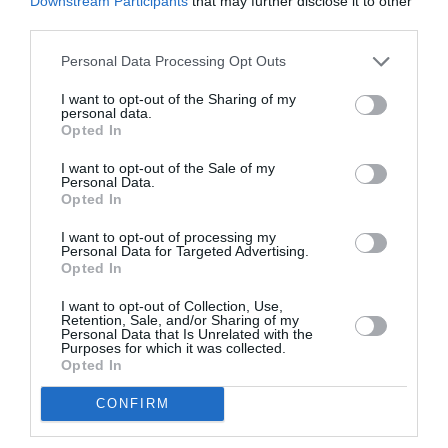
Downstream Participants
that may further disclose it to other
Ώρες λειτουργίας: Δευτέρα & Τετάρτη: 10:00-16:00 |
third parties.
Τρίτη & Πέμπτη: 10:00 -21:00 | Παρασκευή: 10:00
-20:00 | Σάββατο: 10:30 – 16:00
Personal Data Processing Opt Outs
Τοποθεσία:
I want to opt-out of the Sharing of my
personal data.
Γκαλερί Σκουφά, Σκουφά 4, Κολωνάκι, Αθήνα
Opted In
I want to opt-out of the Sale of my
Γκαλερί Σκουφά
Personal Data.
Opted In
Πληροφορίες / Κρατήσεις:
I want to opt-out of processing my
Personal Data for Targeted Advertising.
Τηλ.: 210 3643025 |
skoufagallery.gr
Opted In
I want to opt-out of Collection, Use,
Ακολουθήστε το Culturenow.gr στο
Google News
και
Retention, Sale, and/or Sharing of my
Personal Data that Is Unrelated with the
μάθετε πρώτοι όλες τις ειδήσεις
Purposes for which it was collected.
Opted In
Δείτε όλα τα
τελευταία νέα
για την Τέχνη και τον
Πολιτισμό στο
Culturenow.gr
CONFIRM