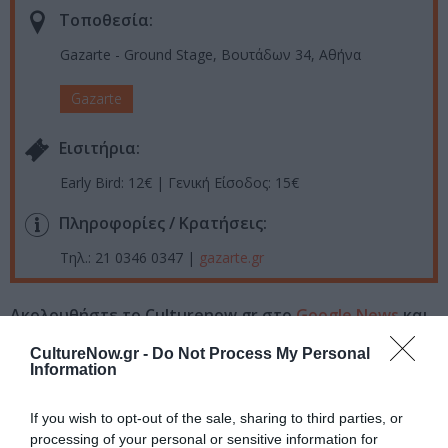
Τοποθεσία:
Gazarte - Ground Stage, Βουτάδων 34, Αθήνα
Gazarte
Eισιτήρια:
Early Bird: 12€ | Γενική Είσοδος: 15€
Πληροφορίες / Κρατήσεις:
Τηλ.: 21 0346 0347 |
gazarte.gr
Ακολουθήστε το Culturenow.gr στο
Google News
και
μάθετε πρώτοι όλες τις ειδήσεις
CultureNow.gr -
Do Not Process My Personal
Information
Δείτε όλα τα
τελευταία νέα
για την Τέχνη και τον
Πολιτισμό στο
Culturenow.gr
If you wish to opt-out of the sale, sharing to third parties, or
processing of your personal or sensitive information for