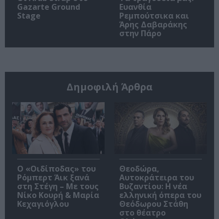
Gazarte Ground
Ευανθία
Stage
Ρεμπούτσικα και
Άρης Δαβαράκης
στην Πάρο
Δημοφιλή Άρθρα
O «Οιδίποδας» του
Θεοδώρα,
Ρόμπερτ Άικ ξανά
Αυτοκράτειρα του
στη Στέγη – Με τους
Βυζαντίου: Η νέα
Νίκο Κουρή & Μαρία
ελληνική όπερα του
Κεχαγιόγλου
Θεόδωρου Στάθη
στο θέατρο