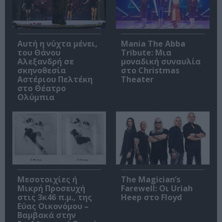
Αυτή η νύχτα μένει,
Mania The Abba
του Θάνου
Tribute: Μια
Αλεξανδρή σε
μοναδική συναυλία
σκηνοθεσία
στο Christmas
Αστέριου Πελτέκη
Theater
στο Θέατρο
Ολύμπια
Μεσοτοιχίες ή
The Magician’s
Μικρή Προσευχή
Farewell: Οι Uriah
στις 3κ46 π.μ., της
Heep στο Floyd
Εύας Οικονόμου –
Βαμβακά στην