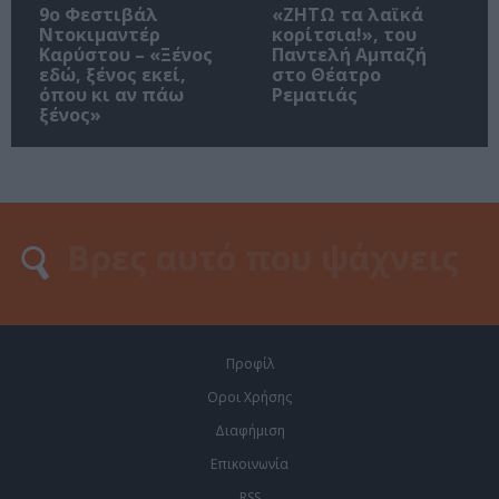
9ο Φεστιβάλ
«ΖΗΤΩ τα λαϊκά
Ντοκιμαντέρ
κορίτσια!», του
Καρύστου – «Ξένος
Παντελή Αμπαζή
εδώ, ξένος εκεί,
στο Θέατρο
όπου κι αν πάω
Ρεματιάς
ξένος»
Προφίλ
Οροι Χρήσης
Διαφήμιση
Επικοινωνία
RSS