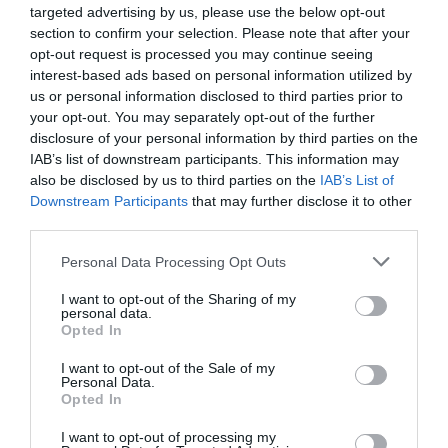
Νέοι Διαγωνισμοί
❯
targeted advertising by us, please use the below opt-out
section to confirm your selection. Please note that after your
opt-out request is processed you may continue seeing
Tags
interest-based ads based on personal information utilized by
us or personal information disclosed to third parties prior to
POP - ROCK - ALTERNATIVE
ROUS
your opt-out. You may separately opt-out of the further
ΚΑΛΟΚΑΙΡΙΝΕΣ ΣΥΝΑΥΛΙΕΣ
ΣΥΝΑΥΛΙΕΣ 2024
disclosure of your personal information by third parties on the
IAB’s list of downstream participants. This information may
also be disclosed by us to third parties on the
IAB’s List of
Newsletter
Downstream Participants
that may further disclose it to other
Κάθε βδομάδα στο e-mail σας τα τελευταία νέα για
third parties.
την Τέχνη και τον Πολιτισμό!
Personal Data Processing Opt Outs
I want to opt-out of the Sharing of my
personal data.
Opted In
I want to opt-out of the Sale of my
Ακολουθήστε το Culturenow.gr
Personal Data.
Opted In
I want to opt-out of processing my