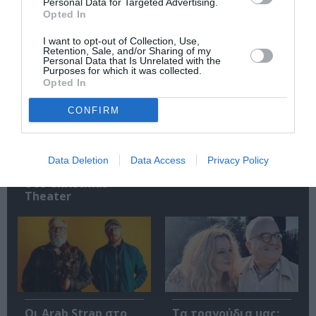
Personal Data for Targeted Advertising.
Opted In
Σχετικά Άρθρα
I want to opt-out of Collection, Use,
Retention, Sale, and/or Sharing of my
Personal Data that Is Unrelated with the
Purposes for which it was collected.
Opted In
CONFIRM
Mania The Abba
The Magician’s
Tribute: Μια
Farewell: Οι Uriah
Data Deletion
Data Access
Privacy Policy
μοναδική συναυλία
Heep στο Floyd
στο Christmas
Theater
Οι Arab Strap στο
Τα τραγούδια μας: