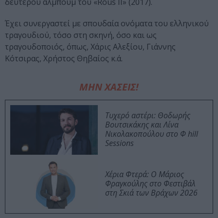
δεύτερου άλμπουμ του «Rous II» (2017).
Έχει συνεργαστεί με σπουδαία ονόματα του ελληνικού
τραγουδιού, τόσο στη σκηνή, όσο και ως
τραγουδοποιός, όπως, Χάρις Αλεξίου, Γιάννης
Κότσιρας, Χρήστος Θηβαίος κ.ά.
ΜΗΝ ΧΑΣΕΙΣ!
Τυχερό αστέρι: Θοδωρής
Βουτσικάκης και Λίνα
Νικολακοπούλου στο Φ hill
Sessions
Χέρια Φτερά: Ο Μάριος
Φραγκούλης στο Φεστιβάλ
στη Σκιά των Βράχων 2026