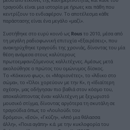
μέσα από εικόνες της καθημερινότητας και κάθε του
τραγούδι είναι μια ιστορία με ήρωες και πάθη που
κεντρίζουν το ενδιαφέρον. Το αποτέλεσμα κάθε
παράστασης είναι ένα μεγάλο «μαζί».
Συστήθηκε στο ευρύ κοινό ως
Rous
το 2010, μέσα από
τη μεγάλη ραδιοφωνική επιτυχία «Εξαιρέσεις», που
ανακηρύχθηκε τραγούδι της χρονιάς, δίνοντας του μία
θέση ανάμεσα στους καλύτερους
πρωτοεμφανιζόμενους καλλιτέχνες. Αμέσως μετά
ακολούθησε ο πρώτος του ομώνυμος δίσκος.
Το «Κόκκινο φως», οι «Μαριονέτες», το «Άδικο στο
σώμα», το «Όλοι χορεύουν με την Κ», η «Ιδιαίτερη
σχέση», μας οδήγησαν πιο βαθιά στον κόσμο του,
αποκαλύπτοντας έναν καλλιτέχνη με ξεχωριστό
μουσικό στίγμα, δίνοντας αργότερα τη σκυτάλη σε
τραγούδια όπως το «Λουλούδι του
δρόμου», «Εσύ», «Γκύζη», «Από μια θάλασσα
άλλη», «Ποια αγάπη» κ.ά. με την κυκλοφορία του