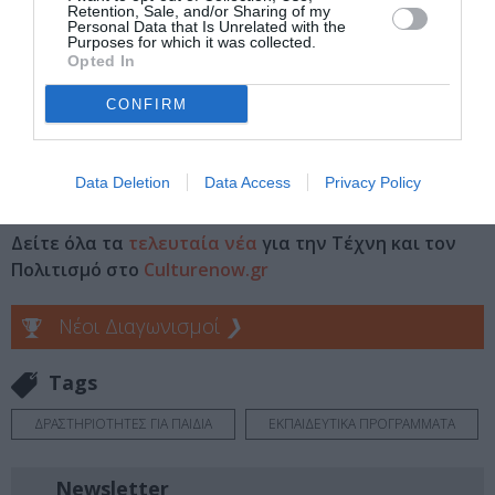
Παιδικό Μουσείο
Retention, Sale, and/or Sharing of my
Personal Data that Is Unrelated with the
Purposes for which it was collected.
Opted In
Πληροφορίες / Κρατήσεις:
hcm.gr
CONFIRM
Ακολουθήστε το Culturenow.gr στο
Google News
και
Data Deletion
Data Access
Privacy Policy
μάθετε πρώτοι όλες τις ειδήσεις
Δείτε όλα τα
τελευταία νέα
για την Τέχνη και τον
Πολιτισμό στο
Culturenow.gr
Νέοι Διαγωνισμοί
❯
Tags
ΔΡΑΣΤΗΡΙΟΤΗΤΕΣ ΓΙΑ ΠΑΙΔΙΑ
ΕΚΠΑΙΔΕΥΤΙΚΑ ΠΡΟΓΡΑΜΜΑΤΑ
Newsletter