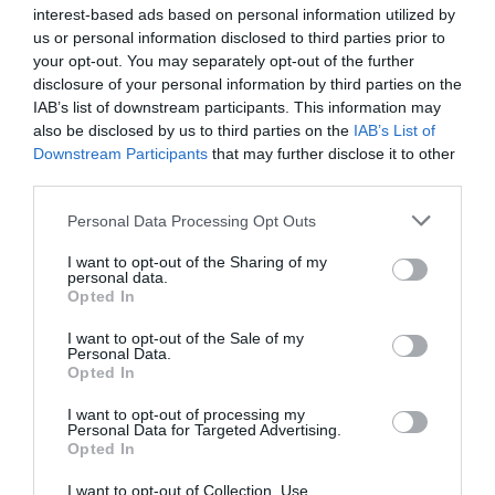
Η οικονομική συμμετοχή για την 8η περίοδο είναι 130,00
interest-based ads based on personal information utilized by
ευρώ για κάθε παιδί και ισχύει ειδική τιμή για έγκαιρη
us or personal information disclosed to third parties prior to
εγγραφή (early bird) 110,00 ευρώ για κάθε παιδί για
your opt-out. You may separately opt-out of the further
disclosure of your personal information by third parties on the
κρατήσεις έως τις 06/07.
IAB’s list of downstream participants. This information may
also be disclosed by us to third parties on the
IAB’s List of
Στο πρόγραμμα μπορούν να συμμετέχουν παιδιά που έχουν
Downstream Participants
that may further disclose it to other
γεννηθεί κατά τα έτη 2014 – 2020.
third parties.
Personal Data Processing Opt Outs
Ταυτότητα Εκδήλωσης
I want to opt-out of the Sharing of my
Ημερομηνία:
personal data.
Opted In
15/06/2026
10/09/2026
Από:
Εως:
I want to opt-out of the Sale of my
καθημερινές 8:30 π.μ. – 3:30 μ.μ.
Personal Data.
Opted In
Τοποθεσία:
I want to opt-out of processing my
Personal Data for Targeted Advertising.
Ελληνικό Παιδικό Μουσείο, Βασ. Γεωργίου B 19,
Opted In
Αθήνα
I want to opt-out of Collection, Use,