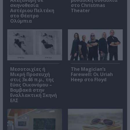
Αλεξανδρή σε
μοναδική συναυλία
σκηνοθεσία
στο Christmas
Αστέριου Πελτέκη
Theater
στο Θέατρο
Ολύμπια
Μεσοτοιχίες ή
The Magician’s
Μικρή Προσευχή
Farewell: Οι Uriah
στις 3κ46 π.μ., της
Heep στο Floyd
Εύας Οικονόμου –
Βαμβακά στην
Εναλλακτική Σκηνή
ΕΛΣ