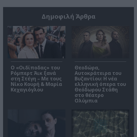
Δημοφιλή Άρθρα
O «Οιδίποδας» του
Θεοδώρα,
Ρόμπερτ Άικ ξανά
Αυτοκράτειρα του
στη Στέγη – Με τους
Βυζαντίου: Η νέα
Νίκο Κουρή & Μαρία
ελληνική όπερα του
Κεχαγιόγλου
Θεόδωρου Στάθη
στο θέατρο
Ολύμπια