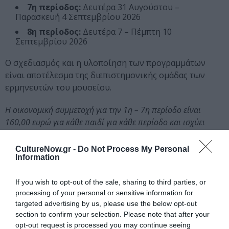
7η περίοδος:
Δευτέρα 31 Αυγούστου –
Παρασκευή 4 Σεπτεμβρίου 2026
8η περίοδος:
Δευτέρα 7 – Πέμπτη 10
Σεπτεμβρίου 2026
Ο σχεδιασμός και η υλοποίηση των προγραμμάτων
είναι αποτέλεσμα της διεπιστημονικής ομάδας των
ερμηνευτών του μουσείου.
Η οικονομική συμμετοχή για την 1η – 7η περίοδο είναι
160,00 ευρώ για κάθε παιδί για κάθε περίοδο και ισχύει
ειδική τιμή για έγκαιρη εγγραφή (early bird) 135,00 ευρώ για
κάθε παιδί για κάθε περίοδο για κρατήσεις
CultureNow.gr -
Do Not Process My Personal
Information
έως τις 8/6 για την 1η και 2η περίοδο
έως τις 15/6 για την 3η και 4η περίοδο
If you wish to opt-out of the sale, sharing to third parties, or
processing of your personal or sensitive information for
έως τις 22/6 για την 5η και 6η περίοδο
targeted advertising by us, please use the below opt-out
έως τις 06/7 για την 7η και 8η περίοδο
section to confirm your selection. Please note that after your
opt-out request is processed you may continue seeing