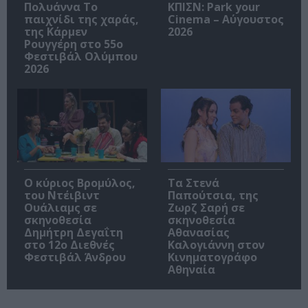
Πολυάννα Το
ΚΠΙΣΝ: Park your
παιχνίδι της χαράς,
Cinema – Αύγουστος
της Κάρμεν
2026
Ρουγγέρη στο 55ο
Φεστιβάλ Ολύμπου
2026
O κύριος Βρομύλος,
Τα Στενά
του Ντέιβιντ
Παπούτσια, της
Ουάλιαμς σε
Ζωρζ Σαρή σε
σκηνοθεσία
σκηνοθεσία
Δημήτρη Δεγαΐτη
Αθανασίας
στο 12ο Διεθνές
Καλογιάννη στον
Φεστιβάλ Άνδρου
Κινηματογράφο
Αθηναία