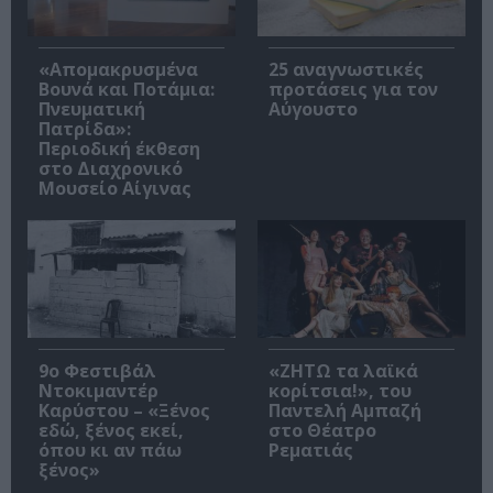
«Απομακρυσμένα
25 αναγνωστικές
Βουνά και Ποτάμια:
προτάσεις για τον
Πνευματική
Αύγουστο
Πατρίδα»:
Περιοδική έκθεση
στο Διαχρονικό
Μουσείο Αίγινας
9ο Φεστιβάλ
«ΖΗΤΩ τα λαϊκά
Ντοκιμαντέρ
κορίτσια!», του
Καρύστου – «Ξένος
Παντελή Αμπαζή
εδώ, ξένος εκεί,
στο Θέατρο
όπου κι αν πάω
Ρεματιάς
ξένος»