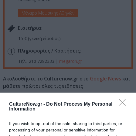
Μέγαρο Μουσικής Αθηνών
Eισιτήρια:
15 € (γενική είσοδος)
Πληροφορίες / Κρατήσεις:
Τηλ.: 210 7282333 |
megaron.gr
Ακολουθήστε το Culturenow.gr στο
Google News
και
μάθετε πρώτοι όλες τις ειδήσεις
Δείτε όλα τα
τελευταία νέα
για την Τέχνη και τον
CultureNow.gr -
Do Not Process My Personal
Πολιτισμό στο
Culturenow.gr
Information
Νέοι Διαγωνισμοί
❯
If you wish to opt-out of the sale, sharing to third parties, or
processing of your personal or sensitive information for