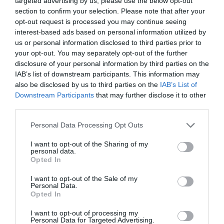
targeted advertising by us, please use the below opt-out
Tags
section to confirm your selection. Please note that after your
ΑΛΚΗΣΤΙΣ ΠΡΩΤΟΨΑΛΤΗ
opt-out request is processed you may continue seeing
interest-based ads based on personal information utilized by
ΕΝΤΕΧΝΟ - ΛΑΪΚΟ - ΠΑΡΑΔΟΣΙΑΚΗ
us or personal information disclosed to third parties prior to
your opt-out. You may separately opt-out of the further
ΚΑΛΟΚΑΙΡΙΝΕΣ ΣΥΝΑΥΛΙΕΣ
ΣΥΝΑΥΛΙΕΣ 2024
disclosure of your personal information by third parties on the
IAB’s list of downstream participants. This information may
Newsletter
also be disclosed by us to third parties on the
IAB’s List of
Downstream Participants
that may further disclose it to other
Κάθε βδομάδα στο e-mail σας τα τελευταία νέα για
third parties.
την Τέχνη και τον Πολιτισμό!
Personal Data Processing Opt Outs
I want to opt-out of the Sharing of my
personal data.
Opted In
Ακολουθήστε το Culturenow.gr
I want to opt-out of the Sale of my
Personal Data.
Opted In
I want to opt-out of processing my
Personal Data for Targeted Advertising.