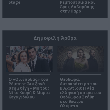
Stage
Ρεμπούτσικα και
Άρης Δαβαράκης
στην Πάρο
Δημοφιλή Άρθρα
O «Οιδίποδας» του
Θεοδώρα,
Ρόμπερτ Άικ ξανά
Αυτοκράτειρα του
στη Στέγη – Με τους
Βυζαντίου: Η νέα
Νίκο Κουρή & Μαρία
ελληνική όπερα του
Κεχαγιόγλου
Θεόδωρου Στάθη
στο θέατρο
Ολύμπια