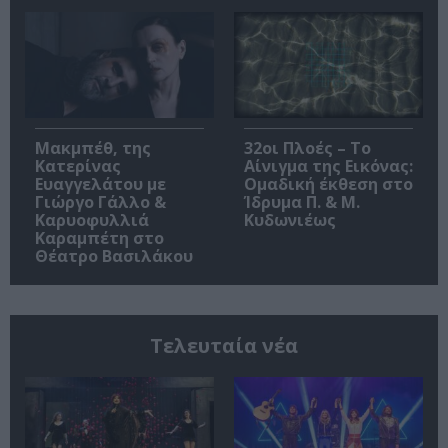
Μακμπέθ, της
32οι Πλοές – Το
Κατερίνας
Αίνιγμα της Εικόνας:
Ευαγγελάτου με
Ομαδική έκθεση στο
Γιώργο Γάλλο &
Ίδρυμα Π. & Μ.
Καρυοφυλλιά
Κυδωνιέως
Καραμπέτη στο
Θέατρο Βασιλάκου
Τελευταία νέα