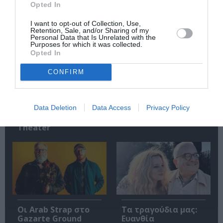
Opted In
Σχετικά Άρθρα
I want to opt-out of Collection, Use,
Retention, Sale, and/or Sharing of my
Personal Data that Is Unrelated with the
Purposes for which it was collected.
Opted In
CONFIRM
Mania The Abba
The Magician’s
Tribute: Μια
Farewell: Οι Uriah
Data Deletion
Data Access
Privacy Policy
μοναδική συναυλία
Heep στο Floyd
στο Christmas
Theater
Οι Arab Strap στο
Τα τραγούδια μας:
Gazarte Ground
Ευανθία