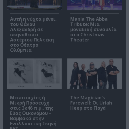
Αυτή η νύχτα μένει,
Mania The Abba
του Θάνου
Tribute: Μια
Αλεξανδρή σε
μοναδική συναυλία
σκηνοθεσία
στο Christmas
Αστέριου Πελτέκη
Theater
στο Θέατρο
Ολύμπια
Μεσοτοιχίες ή
The Magician’s
Μικρή Προσευχή
Farewell: Οι Uriah
στις 3κ46 π.μ., της
Heep στο Floyd
Εύας Οικονόμου –
Βαμβακά στην
Εναλλακτική Σκηνή
ΕΛΣ