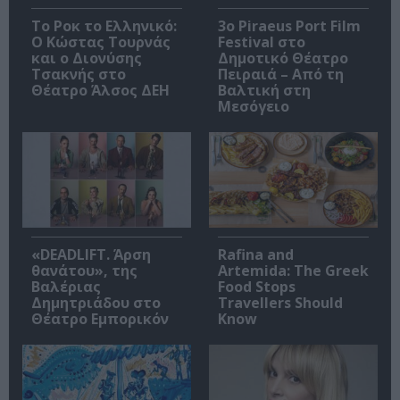
Το Ροκ το Ελληνικό:
3o Piraeus Port Film
Ο Κώστας Τουρνάς
Festival στο
και ο Διονύσης
Δημοτικό Θέατρο
Τσακνής στο
Πειραιά – Από τη
Θέατρο Άλσος ΔΕΗ
Βαλτική στη
Μεσόγειο
«DEADLIFT. Άρση
Rafina and
θανάτου», της
Artemida: The Greek
Βαλέριας
Food Stops
Δημητριάδου στο
Travellers Should
Θέατρο Εμπορικόν
Know