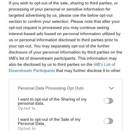
In the night (Μέσα στη νύχτα) …Περιπλανώμαι στα βάθη
If you wish to opt-out of the sale, sharing to third parties, or
αργά κινούμενων ποταμών επισκιάζοντας χελώνες…
processing of your personal or sensitive information for
targeted advertising by us, please use the below opt-out
info
section to confirm your selection. Please note that after your
opt-out request is processed you may continue seeing
Διάρκεια έκθεσης μέχρι 14 Ιουνίου 2008
interest-based ads based on personal information utilized by
Ωρες λειτουργίας Τρ., Τετ., Πεμ., Παρ. 12-8μμ Σαβ. 12-
us or personal information disclosed to third parties prior to
4μμ
your opt-out. You may separately opt-out of the further
Αίθουσα Τέχνης Καππάτος, οδός Αθηνάς 12, Αθήνα
disclosure of your personal information by third parties on the
Τηλ: 210 3217931 Fax: 210 3212745
kappatos@otenet.gr
IAB’s list of downstream participants. This information may
also be disclosed by us to third parties on the
IAB’s List of
Ακολουθήστε το Culturenow.gr στο
Google News
και
Downstream Participants
that may further disclose it to other
μάθετε πρώτοι όλες τις ειδήσεις
third parties.
Personal Data Processing Opt Outs
Δείτε όλα τα
τελευταία νέα
για την Τέχνη και τον
Πολιτισμό στο
Culturenow.gr
I want to opt-out of the Sharing of my
personal data.
Opted In
Νέοι Διαγωνισμοί
❯
I want to opt-out of the Sale of my
Personal Data.
Newsletter
Opted In