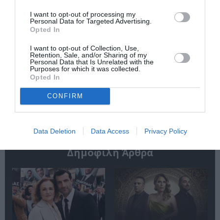
Κάθε βδομάδα στο e-mail σας τα τελευταία νέα για
I want to opt-out of processing my
Personal Data for Targeted Advertising.
την Τέχνη και τον Πολιτισμό!
Opted In
I want to opt-out of Collection, Use,
Retention, Sale, and/or Sharing of my
Personal Data that Is Unrelated with the
Purposes for which it was collected.
Opted In
Ακολουθήστε το Culturenow.gr
CONFIRM
Data Deletion
Data Access
Privacy Policy
Δημοφιλή Άρθρα