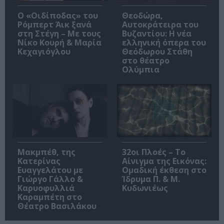
O «Οιδίποδας» του
Θεοδώρα,
Ρόμπερτ Άικ ξανά
Αυτοκράτειρα του
στη Στέγη – Με τους
Βυζαντίου: Η νέα
Νίκο Κουρή & Μαρία
ελληνική όπερα του
Κεχαγιόγλου
Θεόδωρου Στάθη
στο θέατρο
Ολύμπια
Μακμπέθ, της
32οι Πλοές – Το
Κατερίνας
Αίνιγμα της Εικόνας:
Ευαγγελάτου με
Ομαδική έκθεση στο
Γιώργο Γάλλο &
Ίδρυμα Π. & Μ.
Καρυοφυλλιά
Κυδωνιέως
Καραμπέτη στο
Θέατρο Βασιλάκου