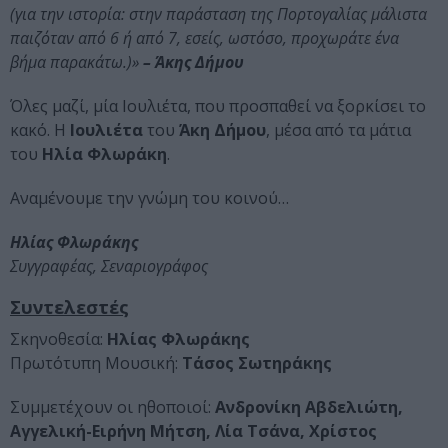
(για την ιστορία: στην παράσταση της Πορτογαλίας μάλιστα
παιζόταν από 6 ή από 7, εσείς, ωστόσο, προχωράτε ένα
βήμα παρακάτω.)»
– Άκης Δήμου
Όλες μαζί, μία Ιουλιέτα, που προσπαθεί να ξορκίσει το
κακό. Η
Ιουλιέτα
του
Άκη Δήμου
, μέσα από τα μάτια
του
Ηλία Φλωράκη
.
Αναμένουμε την γνώμη του κοινού…
Ηλίας Φλωράκης
Συγγραφέας, Σεναριογράφος
Συντελεστές
Σκηνοθεσία:
Ηλίας Φλωράκης
Πρωτότυπη Μουσική:
Τάσος Σωτηράκης
Συμμετέχουν οι ηθοποιοί:
Ανδρονίκη Αβδελιώτη,
Αγγελική-Ειρήνη Μήτση, Λία Τσάνα, Χρίστος