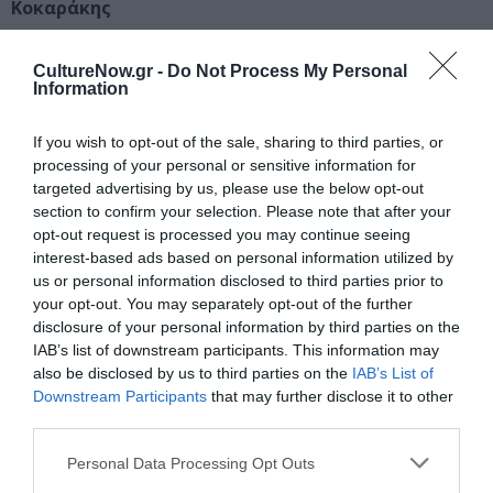
Κοκαράκης
Διάρκεια: 45′
CultureNow.gr -
Do Not Process My Personal
Information
Ταυτότητα Εκδήλωσης
If you wish to opt-out of the sale, sharing to third parties, or
processing of your personal or sensitive information for
Ημερομηνία:
targeted advertising by us, please use the below opt-out
21/05/2018
section to confirm your selection. Please note that after your
opt-out request is processed you may continue seeing
Στις 17.15
interest-based ads based on personal information utilized by
us or personal information disclosed to third parties prior to
Τοποθεσία:
your opt-out. You may separately opt-out of the further
disclosure of your personal information by third parties on the
Δημοτικό Θέατρο Πειραιά, Λεωφ. Ηρ. Πολυτεχνείου 32,
IAB’s list of downstream participants. This information may
Πειραιάς
also be disclosed by us to third parties on the
IAB’s List of
Downstream Participants
that may further disclose it to other
Δημοτικό Θέατρο Πειραιά
third parties.
Προπώληση:
Personal Data Processing Opt Outs