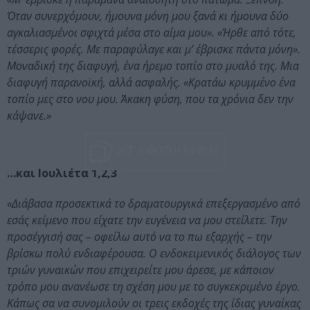
Όταν συνερχόμουν, ήμουνα μόνη μου ξανά κι ήμουνα δύο
αγκαλιασμένοι σφιχτά μέσα στο αίμα μου». «Ήρθε από τότε,
τέσσερις φορές. Με παραφύλαγε και μ’ έβρισκε πάντα μόνη».
Μοναδική της διαφυγή, ένα ήρεμο τοπίο στο μυαλό της. Μια
διαφυγή παρανοϊκή, αλλά ασφαλής. «Κρατάω κρυμμένο ένα
τοπίο μες στο νου μου. Άκακη φύση, που τα χρόνια δεν την
κάψανε.»
ΔΕΣ 5 ΦΩΤΟΓΡΑΦΙΕΣ
…και Ιουλιέτα 1,2,3
«Διάβασα προσεκτικά το δραματουργικά επεξεργασμένο από
εσάς κείμενο που είχατε την ευγένεια να μου στείλετε. Την
προσέγγισή σας – οφείλω αυτό να το πω εξαρχής – την
βρίσκω πολύ ενδιαφέρουσα. Ο ενδοκειμενικός διάλογος των
τριών γυναικών που επιχειρείτε μου άρεσε, με κάποιον
τρόπο μου ανανέωσε τη σχέση μου με το συγκεκριμένο έργο.
Κάπως σα να συνομιλούν οι τρεις εκδοχές της ίδιας γυναίκας