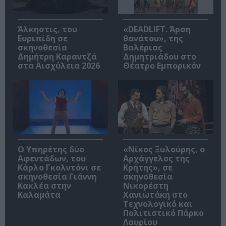
Άλκηστις, του
«DEADLIFT. Άρση
Ευριπίδη σε
θανάτου», της
σκηνοθεσία
Βαλέριας
Δημήτρη Καραντζά
Δημητριάδου στο
στα Αισχύλεια 2026
Θέατρο Εμπορικόν
Ο Υπηρέτης δύο
«Νίκος Ξυλούρης, ο
Αφεντάδων, του
Αρχάγγελος της
Κάρλο Γκολντόνι σε
Κρήτης», σε
σκηνοθεσία Γιάννη
σκηνοθεσία
Κακλέα στην
Νικορέστη
Καλαμάτα
Χανιωτάκη στο
Τεχνολογικό και
Πολιτιστικό Πάρκο
Λαυρίου