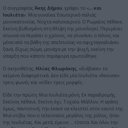
Ο συγγραφέας
Άκης Δήμου
, γράφει το «
… και
Ιουλιέτα
». Μια γυναίκα. Εσωτερικό παλιάς
μονοκατοικίας. Νύχτα καλοκαιριού. Ο Ρωμαίος πέθανε.
Εκείνη βυθισμένη στη θλίψη της μονολογεί. Περιμένει
στωικά να περάσει ο χρόνος, να γλυκάνει ο πόνος και
μέσα από τα βάθη της απελπισίας να σφιχταγκαλιάσει
ξανά, δίχως σώμα, μονάχα με την ψυχή, εκείνη την
ύπαρξη που κάποτε παράφορα ερωτεύθηκε.
Ο σκηνοθέτης,
Ηλίας Φλωράκης
, «διάβασε» το
κείμενο διαφορετικά. Δεν είδε μία Ιουλιέτα. «Άκουσε»
τρεις φωνές και «είδε» τρεις μορφές.
Είδε την πρώτη. Μια Ιουλιέτα μόνη. Εκ παραδρομής.
Εκείνος πέθανε. Εκείνη όχι. Τυχαία. Μάλλον. Η αγάπη
όμως, παντοτινή, την έκανε να κλειστεί στον εαυτό της.
Μια ντίβα, που ο τελευταίος μεγάλος της ρόλος, ήταν
της Ιουλιέτας. Και μετά, έμεινε … τίποτα. Και όλοι την