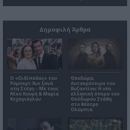
Δημοφιλή Άρθρα
O «Οιδίποδας» του
Θεοδώρα,
Ρόμπερτ Άικ ξανά
Αυτοκράτειρα του
στη Στέγη – Με τους
Βυζαντίου: Η νέα
Νίκο Κουρή & Μαρία
ελληνική όπερα του
Κεχαγιόγλου
Θεόδωρου Στάθη
στο θέατρο
Ολύμπια