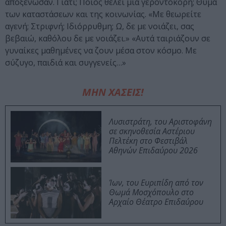
αποξένωσαν. Γιατί; Ποιος θέλει μια γεροντοκόρη; Θύμα
των καταστάσεων και της κοινωνίας. «Με θεωρείτε
αγενή; Στριφνή; Ιδιόρρυθμη; Ω, δε με νοιάζει, σας
βεβαιώ, καθόλου δε με νοιάζει.» «Αυτά ταιριάζουν σε
γυναίκες μαθημένες να ζουν μέσα στον κόσμο. Με
σύζυγο, παιδιά και συγγενείς…»
ΜΗΝ ΧΑΣΕΙΣ!
Λυσιστράτη, του Αριστοφάνη
σε σκηνοθεσία Αστέριου
Πελτέκη στο Φεστιβάλ
Αθηνών Επιδαύρου 2026
Ίων, του Ευριπίδη από τον
Θωμά Μοσχόπουλο στο
Αρχαίο Θέατρο Επιδαύρου