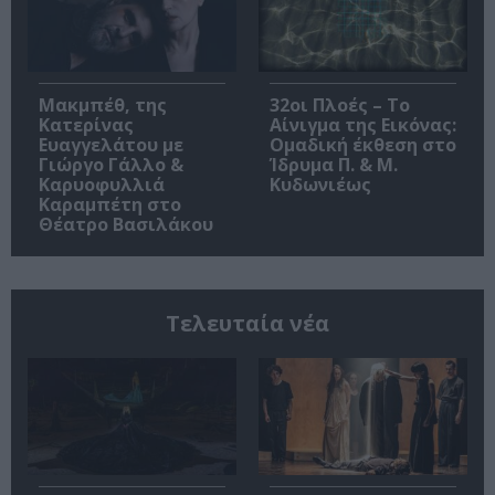
Μακμπέθ, της
32οι Πλοές – Το
Κατερίνας
Αίνιγμα της Εικόνας:
Ευαγγελάτου με
Ομαδική έκθεση στο
Γιώργο Γάλλο &
Ίδρυμα Π. & Μ.
Καρυοφυλλιά
Κυδωνιέως
Καραμπέτη στο
Θέατρο Βασιλάκου
Τελευταία νέα