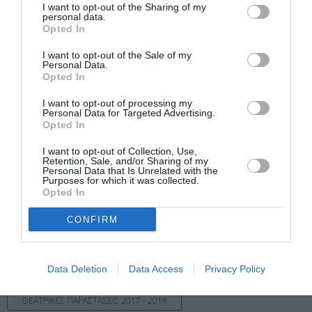
Είσοδος ελεύθερη
I want to opt-out of the Sharing of my
personal data.
Πληροφορίες / Κρατήσεις:
Opted In
www.dithepi.gr
I want to opt-out of the Sale of my
Personal Data.
Opted In
Ακολουθήστε το Culturenow.gr στο
Google News
και
I want to opt-out of processing my
μάθετε πρώτοι όλες τις ειδήσεις
Personal Data for Targeted Advertising.
Opted In
Δείτε όλα τα
τελευταία νέα
για την Τέχνη και τον
I want to opt-out of Collection, Use,
Πολιτισμό στο
Culturenow.gr
Retention, Sale, and/or Sharing of my
Personal Data that Is Unrelated with the
Purposes for which it was collected.
Νέοι Διαγωνισμοί
❯
Opted In
CONFIRM
Tags
ΑΚΗΣ ΔΗΜΟΥ
ΔΗΜΟΤΙΚΟ ΘΕΑΤΡΟ ΠΕΙΡΑΙΑ
Data Deletion
Data Access
Privacy Policy
ΔΡΑΜΑ - ΚΟΙΝΩΝΙΚΟ - ΣΥΓΧΡΟΝΟ
ΘΕΑΤΡΙΚΕΣ ΠΑΡΑΣΤΑΣΕΙΣ 2017 - 2018