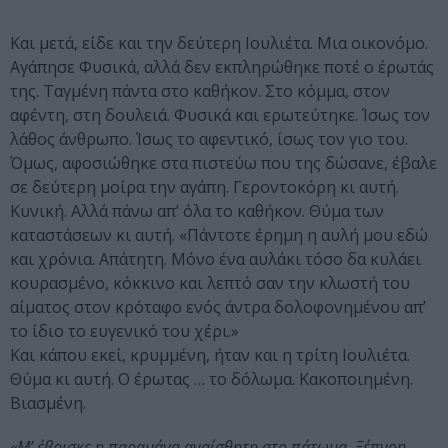
Και μετά, είδε και την δεύτερη Ιουλιέτα. Μια οικονόμο.
Αγάπησε Φυσικά, αλλά δεν εκπληρώθηκε ποτέ ο έρωτάς
της. Ταγμένη πάντα στο καθήκον. Στο κόμμα, στον
αφέντη, στη δουλειά. Φυσικά και ερωτεύτηκε. Ίσως τον
λάθος άνθρωπο. Ίσως το αφεντικό, ίσως τον γιο του.
Όμως, αφοσιώθηκε στα πιστεύω που της δώσανε, έβαλε
σε δεύτερη μοίρα την αγάπη. Γεροντοκόρη κι αυτή.
Κυνική. Αλλά πάνω απ’ όλα το καθήκον. Θύμα των
καταστάσεων κι αυτή. «Πάντοτε έρημη η αυλή μου εδώ
και χρόνια. Απάτητη. Μόνο ένα αυλάκι τόσο δα κυλάει
κουρασμένο, κόκκινο και λεπτό σαν την κλωστή του
αίματος στον κρόταφο ενός άντρα δολοφονημένου απ’
το ίδιο το ευγενικό του χέρι.»
Και κάπου εκεί, κρυμμένη, ήταν και η τρίτη Ιουλιέτα.
Θύμα κι αυτή. Ο έρωτας … το δόλωμα. Κακοποιημένη.
Βιασμένη.
«Μ’ έβρισκε η παραμάνα αναίσθητη στο πάτωμα. Ξέπνοη.