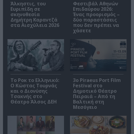
Άλκηστις, του
Φεστιβάλ Αθηνών
Ευριπίδη σε
Επιδαύρου 2026:
σκηνοθεσία
Ένας προορισμός –
Δημήτρη Καραντζά
δύο παραστάσεις
στα Αισχύλεια 2026
που δεν πρέπει να
χάσετε
Το Ροκ το Ελληνικό:
3o Piraeus Port Film
Ο Κώστας Τουρνάς
Festival στο
και ο Διονύσης
Δημοτικό Θέατρο
Τσακνής στο
Πειραιά – Από τη
Θέατρο Άλσος ΔΕΗ
Βαλτική στη
Μεσόγειο