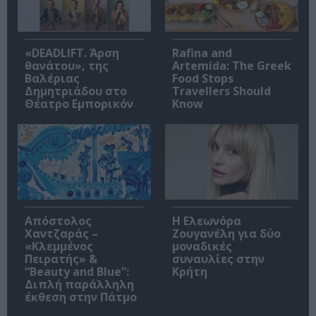
«DEADLIFT. Άρση
Rafina and
θανάτου», της
Artemida: The Greek
Βαλέριας
Food Stops
Δημητριάδου στο
Travellers Should
Θέατρο Εμπορικόν
Know
Απόστολος
Η Ελεωνόρα
Χαντζαράς –
Ζουγανέλη για δύο
«Κλεμμένος
μοναδικές
Πειρατής» &
συναυλίες στην
“Beauty and Blue”:
Κρήτη
Διπλή παράλληλη
έκθεση στην Πάτμο