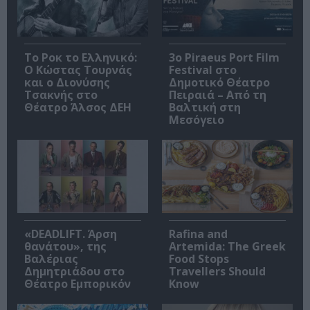
Το Ροκ το Ελληνικό:
3o Piraeus Port Film
Ο Κώστας Τουρνάς
Festival στο
και ο Διονύσης
Δημοτικό Θέατρο
Τσακνής στο
Πειραιά – Από τη
Θέατρο Άλσος ΔΕΗ
Βαλτική στη
Μεσόγειο
«DEADLIFT. Άρση
Rafina and
θανάτου», της
Artemida: The Greek
Βαλέριας
Food Stops
Δημητριάδου στο
Travellers Should
Θέατρο Εμπορικόν
Know