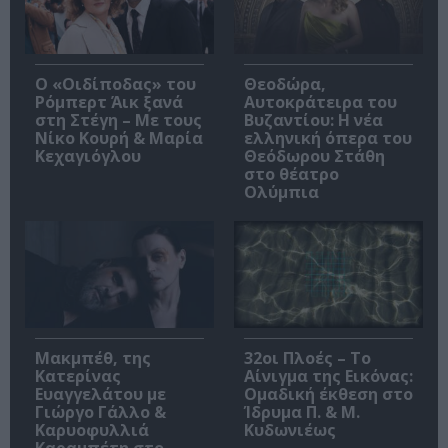
O «Οιδίποδας» του
Θεοδώρα,
Ρόμπερτ Άικ ξανά
Αυτοκράτειρα του
στη Στέγη – Με τους
Βυζαντίου: Η νέα
Νίκο Κουρή & Μαρία
ελληνική όπερα του
Κεχαγιόγλου
Θεόδωρου Στάθη
στο θέατρο
Ολύμπια
Μακμπέθ, της
32οι Πλοές – Το
Κατερίνας
Αίνιγμα της Εικόνας:
Ευαγγελάτου με
Ομαδική έκθεση στο
Γιώργο Γάλλο &
Ίδρυμα Π. & Μ.
Καρυοφυλλιά
Κυδωνιέως
Καραμπέτη στο