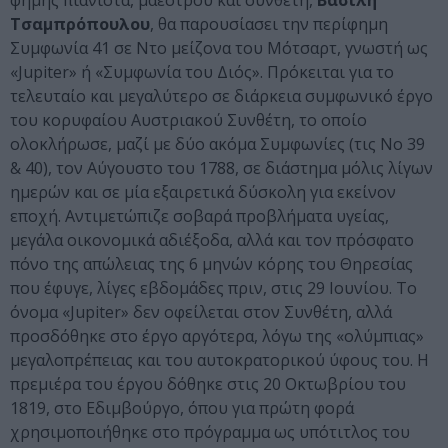
φήμης πιανίστα, μαέστρου και συνθέτη,
Βασίλη
Τσαμπρόπουλου
, θα παρουσίασει την περίφημη
Συμφωνία 41 σε Ντο μείζονα του Μότσαρτ, γνωστή ως
«Jupiter» ή «Συμφωνία του Διός». Πρόκειται για το
τελευταίο και μεγαλύτερο σε διάρκεια συμφωνικό έργο
του κορυφαίου Αυστριακού Συνθέτη, το οποίο
ολοκλήρωσε, μαζί με δύο ακόμα Συμφωνίες (τις Νο 39
& 40), τον Αύγουστο του 1788, σε διάστημα μόλις λίγων
ημερών και σε μία εξαιρετικά δύσκολη για εκείνον
εποχή. Αντιμετώπιζε σοβαρά προβλήματα υγείας,
μεγάλα οικονομικά αδιέξοδα, αλλά και τον πρόσφατο
πόνο της απώλειας της 6 μηνών κόρης του Θηρεσίας
που έφυγε, λίγες εβδομάδες πριν, στις 29 Ιουνίου. Το
όνομα «Jupiter» δεν οφείλεται στον Συνθέτη, αλλά
προσδόθηκε στο έργο αργότερα, λόγω της «ολύμπιας»
μεγαλοπρέπειας και του αυτοκρατορικού ύφους του. Η
πρεμιέρα του έργου δόθηκε στις 20 Οκτωβρίου του
1819, στο Εδιμβούργο, όπου για πρώτη φορά
χρησιμοποιήθηκε στο πρόγραμμα ως υπότιτλος του