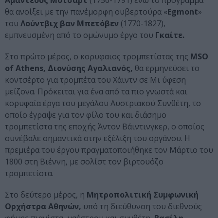
Αμαντέους Μότσαρτ
(1756-1791) ενώ το πρόγραμμα
θα ανοίξει με την πανέμορφη ουβερτούρα «
Egmont
»
του
Λούντβιχ βαν Μπετόβεν
(1770-1827),
εμπνευσμένη από το ομώνυμο έργο του
Γκαίτε.
Στο πρώτο μέρος, ο κορυφαιος τρομπετίστας της
MSO
of Athens, Διονύσης Αγαλιανός,
θα ερμηνεύσει το
κοντσέρτο για τρομπέτα του Χάιντν σε Μι ύφεση
μείζονα. Πρόκειται για ένα από τα πιο γνωστά και
κορυφαία έργα του μεγάλου Αυστριακού Συνθέτη, το
οποίο έγραψε για τον φίλο του και διάσημο
τρομπετίστα της εποχής Άντον Βάιντινγκερ, ο οποίος
συνέβαλε σημαντικά στην εξέλιξη του οργάνου. Η
πρεμιέρα του έργου πραγματοποιήθηκε τον Μάρτιο του
1800 στη Βιέννη, με σολίστ τον βιρτουόζο
τρομπετίστα.
Στο δεύτερο μέρος, η
Μητροπολιτική Συμφωνική
Ορχήστρα Αθηνών,
υπό τη διεύθυνση του διεθνούς