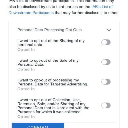
IAB’s list of downstream participants. This information may
Ακολουθήστε το Culturenow.gr στο
Google News
και
also be disclosed by us to third parties on the
IAB’s List of
μάθετε πρώτοι όλες τις ειδήσεις
Downstream Participants
that may further disclose it to other
third parties.
Δείτε όλα τα
τελευταία νέα
για την Τέχνη και τον
Personal Data Processing Opt Outs
Πολιτισμό στο
Culturenow.gr
I want to opt-out of the Sharing of my
personal data.
Νέοι Διαγωνισμοί
❯
Opted In
Tags
I want to opt-out of the Sale of my
Personal Data.
Opted In
ΒΑΣΙΛΗΣ ΤΣΑΜΠΡΟΠΟΥΛΟΣ
I want to opt-out of processing my
ΙΔΡΥΜΑ ΜΙΧΑΛΗΣ ΚΑΚΟΓΙΑΝΝΗΣ
Personal Data for Targeted Advertising.
Opted In
Newsletter
I want to opt-out of Collection, Use,
Retention, Sale, and/or Sharing of my
Κάθε βδομάδα στο e-mail σας τα τελευταία νέα για
Personal Data that Is Unrelated with the
Purposes for which it was collected.
την Τέχνη και τον Πολιτισμό!
Opted In
CONFIRM