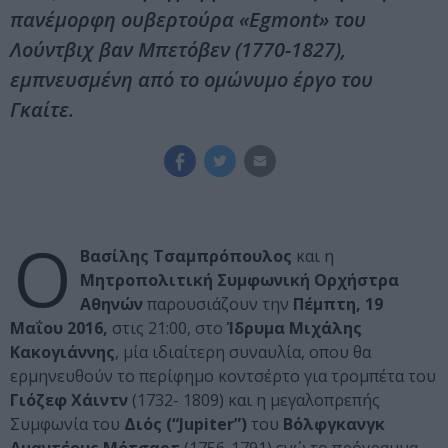
πανέμορφη ουβερτούρα «Egmont» του
Λούντβιχ βαν Μπετόβεν (1770-1827),
εμπνευσμένη από το ομώνυμο έργο του
Γκαίτε.
Ο
Βασίλης Τσαμπρόπουλος
και η
Μητροπολιτική Συμφωνική Ορχήστρα
Αθηνών
παρουσιάζουν την
Πέμπτη, 19
Μαΐου 2016,
στις 21:00, στο
Ίδρυμα Μιχάλης
Κακογιάννης
, μία ιδιαίτερη συναυλία, οπου θα
ερμηνευθούν το περίφημο κοντσέρτο για τρομπέτα του
Γιόζεφ Χάιντν
(1732- 1809) και η μεγαλοπρεπής
Συμφωνία του
Διός (“Jupiter”)
του
Βόλφγκανγκ