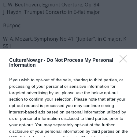
L. W. Beethoven, Egmont Overture, Op. 84
J. Haydn, Trumpet Concerto in E-flat major
Β΄μέρος:
W. A. Mozart, Symphony No 41, “Jupiter”, in C major, K
551
Σολίστ:
Διονύσης Αγαλιανός
CultureNow.gr -
Do Not Process My Personal
Information
Διεύθυνση Ορχήστρας:
Βασίλης Τσαμπρόπουλος
If you wish to opt-out of the sale, sharing to third parties, or
Ταυτότητα Εκδήλωσης
processing of your personal or sensitive information for
targeted advertising by us, please use the below opt-out
Τοποθεσία:
section to confirm your selection. Please note that after your
opt-out request is processed you may continue seeing
Ίδρυμα Μιχάλης Κακογιάννης, Πειραιώς 206, Ταύρος
interest-based ads based on personal information utilized by
us or personal information disclosed to third parties prior to
Ίδρυμα Μιχάλης Κακογιάννης
your opt-out. You may separately opt-out of the further
disclosure of your personal information by third parties on the