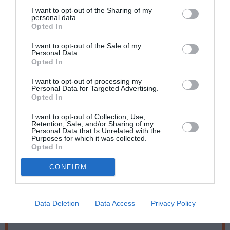
συνέχεια, μελέτησε με τους Vladimir Tropp και
I want to opt-out of the Sharing of my
Konstantin Scherbakov, ενώ έλαβε πολύτιμη μουσική
personal data.
καθοδήγηση από τους Dmitri Bashkirov, William Grant
Opted In
Naboré και Fou Ts’ong στη Διεθνή Ακαδημία Πιάνου
I want to opt-out of the Sale of my
της Λίμνης Κόμο.
Personal Data.
Opted In
Ταυτότητα Εκδήλωσης
I want to opt-out of processing my
Personal Data for Targeted Advertising.
Opted In
Ημερομηνία:
I want to opt-out of Collection, Use,
04/12/2023
Retention, Sale, and/or Sharing of my
Personal Data that Is Unrelated with the
Purposes for which it was collected.
20:30
Opted In
Τοποθεσία:
CONFIRM
Μέγαρο Μουσικής Αθηνών - Αίθουσα Δημήτρης
Μητρόπουλος, Βασ. Σοφίας & Κόκκαλη, Αθήνα
Data Deletion
Data Access
Privacy Policy
Μέγαρο Μουσικής Αθηνών