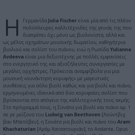
Η
Γερμανίδα
Julia Fischer
είναι μία από τις πλέον
πολύπλευρες καλλιτέχνιδες της γενιάς της που
διαπρέπει όχι μόνο ως βιολονίστα, αλλά και
ως μέλος σχημάτων μουσικής δωματίου, καθηγήτρια
βιολιού και σολίστ του πιάνου, ενώ η Ρωσίδα
Yulianna
Avdeeva
είναι μια δεξιοτέχνης με πολλές εμφανίσεις
στο ενεργητικό της και αξιοζήλευτες συνεργασίες με
μεγάλες ορχήστρες. Πρόκειται αναμφίβολα για μια
μουσική «συνάντηση κορυφής» με μαγευτικές
συνθέσεις για σόλο βιολί καθώς και για βιολί και πιάνο,
ερμηνευμένες ιδανικά από δύο κορυφαίες σολίστ που
βρίσκονται στο απόγειο της καλλιτεχνικής τους ακμής.
Στο πρόγραμμά τους, η Σονάτα για βιολί και πιάνο αρ. 1
σε ρε μείζονα του
Ludwig van Beethoven
[Λούντβιχ
βαν Μπετόβεν], η Σονάτα για βιολί και πιάνο του
Aram
Khachaturian
[Αράμ Χατσατουριάν], το Andante, Οpus