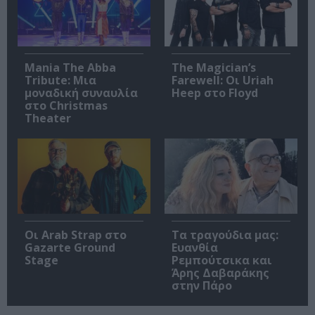
Mania The Abba
The Magician’s
Tribute: Μια
Farewell: Οι Uriah
μοναδική συναυλία
Heep στο Floyd
στο Christmas
Theater
Οι Arab Strap στο
Τα τραγούδια μας:
Gazarte Ground
Ευανθία
Stage
Ρεμπούτσικα και
Άρης Δαβαράκης
στην Πάρο