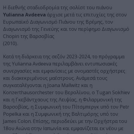
Η διεθνής σταδιοδρομία της σολίστ του πιάνου
Yulianna Avdeeva
άρχισε μετά τις επιτυχίες της στον
Ευρωπαϊκό Διαγωνισμό Πιάνου της Βρέμης, τον
Διαγωνισμό της Γενεύης και τον περίφημο Διαγωνισμό
Chopin της Βαρσοβίας
(2010).
Κατά τη διάρκεια της σεζόν 2023-2024, το πρόγραμμα
της Yulianna Avdeeva περιλαμβάνει εντυπωσιακές
συνεργασίες και εμφανίσεις με ονομαστές ορχήστρες
και διακεκριμένους μαέστρους. Ανάμεσά τους
συγκαταλέγονται η Joana Mallwitz και η
Konzerthausorchester του Βερολίνου, ο Tugan Sokhiev
και η Γκεβάντχαους της Λειψίας, η Φιλαρμονική της
Βαρσοβίας, η Συμφωνική του Πίτσμπεργκ υπό τον Petr
Popelka και η Συμφωνική της Βαλτιμόρης υπό τον
James Colon. Επίσης, περιοδεύει με την Ορχήστρα του
18ου Αιώνα στην Ιαπωνία και εμφανίζεται εκ νέου με