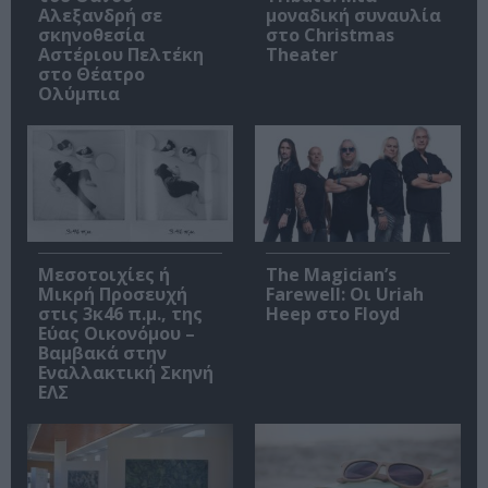
Αλεξανδρή σε
μοναδική συναυλία
σκηνοθεσία
στο Christmas
Αστέριου Πελτέκη
Theater
στο Θέατρο
Ολύμπια
Μεσοτοιχίες ή
The Magician’s
Μικρή Προσευχή
Farewell: Οι Uriah
στις 3κ46 π.μ., της
Heep στο Floyd
Εύας Οικονόμου –
Βαμβακά στην
Εναλλακτική Σκηνή
ΕΛΣ