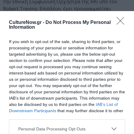
την Εθνική Συμφωνική Ορχήστρα της RAI υπό τον
Robert Trevino. Επιπλέον, έχει προγραμματίσει
συναυλίες με τη φημισμένη Συμφωνική του Σικάγο υπό
CultureNow.gr -
Do Not Process My Personal
τη διεύθυνση του Tugan Sokhiev.
Information
Η Yulianna Avdeeva έχει στο ενεργητικό της
If you wish to opt-out of the sale, sharing to third parties, or
συνεργασίες με σημαντικές ορχήστρες της Ευρώπης
processing of your personal or sensitive information for
(Συμφωνική της Ραδιοφωνίας του Βερολίνου, Βασιλική
targeted advertising by us, please use the below opt-out
Φιλαρμονική της Στοκχόλμης, Φιλαρμονική του
section to confirm your selection. Please note that after your
Λονδίνου κ.ά.), των ΗΠΑ και του Καναδά. Έχει
opt-out request is processed you may continue seeing
πραγματοποιήσει συναυλίες υπό τη μουσική διεύθυνση
interest-based ads based on personal information utilized by
περιζήτητων μαέστρων, όπως οι Manfred Honeck, Sir
us or personal information disclosed to third parties prior to
your opt-out. You may separately opt-out of the further
Mark Elder, Gustavo Dudamel, Marin Alsop, Kent
disclosure of your personal information by third parties on the
Nagano, Marek Janowski, Vasily Petrenko, Vladimir
IAB’s list of downstream participants. This information may
Jurowski και Robert Trevino.
also be disclosed by us to third parties on the
IAB’s List of
Downstream Participants
that may further disclose it to other
Η Yulianna Avdeeva άρχισε να μελετά πιάνο σε ηλικία 5
third parties.
ετών στη Μουσική Σχολή Gnessin Προικισμένων
Παιδιών στη Μόσχα με την Elena Ivanova. Στη
Personal Data Processing Opt Outs