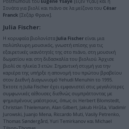
Posthumous του
Eugène Ysaÿe
[Εζέν Υζαΰ] και η
Σονάτα για βιολί και πιάνο σε λα μείζονα του
César
Franck
[Σεζάρ Φρανκ].
Julia Fischer:
Η κορυφαία βιολονίστα
Julia Fischer
είναι μια
πολύπλευρη μουσικός, γνωστή επίσης για τις
εξαιρετικές ικανότητές της στο πιάνο, στη μουσική
δωματίου και στη διδασκαλία του βιολιού. Άρχισε
βιολί σε ηλικία 3 ετών. Σημαντική στιγμή για την
καριέρα της υπήρξε η απονομή του πρώτου βραβείου
στον Διεθνή Διαγωνισμό Yehudi Menuhin το 1995.
Έκτοτε η Julia Fischer έχει εμφανιστεί στις μεγαλύτερες
συμφωνικές αίθουσες διεθνώς συμπράττοντας με
φημισμένους μαέστρους, όπως οι Herbert Blomstedt,
Christian Thielemann, Alan Gilbert, Jakub Hrůša, Vladimir
Jurowski, Juanjo Mena, Riccardo Muti, Vasily Petrenko,
Thomas Søndergård, Yuri Temirkanov και Michael
Tilson-Thomas.