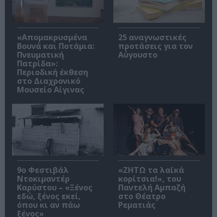
«Απομακρυσμένα
25 αναγνωστικές
Βουνά και Ποτάμια:
προτάσεις για τον
Πνευματική
Αύγουστο
Πατρίδα»:
Περιοδική έκθεση
στο Διαχρονικό
Μουσείο Αίγινας
9ο Φεστιβάλ
«ΖΗΤΩ τα λαϊκά
Ντοκιμαντέρ
κορίτσια!», του
Καρύστου – «Ξένος
Παντελή Αμπαζή
εδώ, ξένος εκεί,
στο Θέατρο
όπου κι αν πάω
Ρεματιάς
ξένος»