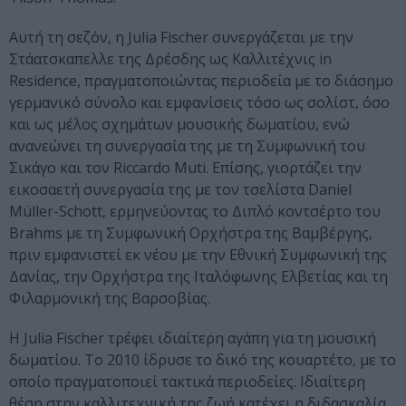
Αυτή τη σεζόν, η Julia Fischer συνεργάζεται με την
Στάατσκαπελλε της Δρέσδης ως Καλλιτέχνις in
Residence, πραγματοποιώντας περιοδεία με το διάσημο
γερμανικό σύνολο και εμφανίσεις τόσο ως σολίστ, όσο
και ως μέλος σχημάτων μουσικής δωματίου, ενώ
ανανεώνει τη συνεργασία της με τη Συμφωνική του
Σικάγο και τον Riccardo Muti. Επίσης, γιορτάζει την
εικοσαετή συνεργασία της με τον τσελίστα Daniel
Müller-Schott, ερμηνεύοντας το Διπλό κοντσέρτο του
Brahms με τη Συμφωνική Ορχήστρα της Βαμβέργης,
πριν εμφανιστεί εκ νέου με την Εθνική Συμφωνική της
Δανίας, την Ορχήστρα της Ιταλόφωνης Ελβετίας και τη
Φιλαρμονική της Βαρσοβίας.
Η Julia Fischer τρέφει ιδιαίτερη αγάπη για τη μουσική
δωματίου. Το 2010 ίδρυσε το δικό της κουαρτέτο, με το
οποίο πραγματοποιεί τακτικά περιοδείες. Ιδιαίτερη
θέση στην καλλιτεχνική της ζωή κατέχει η διδασκαλία,