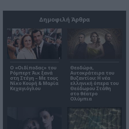
Δημοφιλή Άρθρα
O «Οιδίποδας» του
Θεοδώρα,
Ρόμπερτ Άικ ξανά
Αυτοκράτειρα του
στη Στέγη – Με τους
Βυζαντίου: Η νέα
Νίκο Κουρή & Μαρία
ελληνική όπερα του
Κεχαγιόγλου
Θεόδωρου Στάθη
στο θέατρο
Ολύμπια