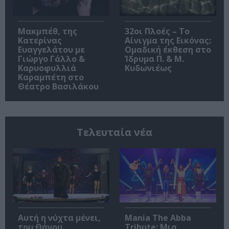
Μακμπέθ, της
32οι Πλοές – Το
Κατερίνας
Αίνιγμα της Εικόνας:
Ευαγγελάτου με
Ομαδική έκθεση στο
Γιώργο Γάλλο &
Ίδρυμα Π. & Μ.
Καρυοφυλλιά
Κυδωνιέως
Καραμπέτη στο
Θέατρο Βασιλάκου
Τελευταία νέα
Αυτή η νύχτα μένει,
Mania The Abba
του Θάνου
Tribute: Μια