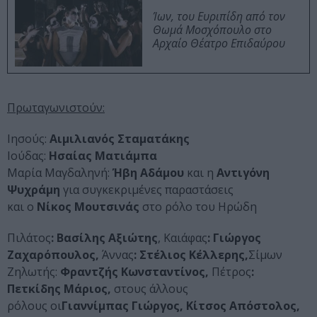
Ίων, του Ευριπίδη από τον
Θωμά Μοσχόπουλο στο
Αρχαίο Θέατρο Επιδαύρου
Πρωταγωνιστούν:
Ιησούς:
Αιμιλιανός Σταματάκης
Iούδας:
Ησαίας Ματιάμπα
Mαρία Μαγδαληνή:
Ήβη Αδάμου
και η
Αντιγόνη
Ψυχράμη
για συγκεκριμένες παραστάσεις
και ο
Νίκος Μουτσινάς
στο ρόλο του Ηρώδη
Πιλάτος
: Βασίλης Αξιώτης
, Kαιάφας
: Γιώργος
Ζαχαρόπουλος,
Άννας
: Στέλιος Κέλλερης,
Σίμων
Ζηλωτής:
Φραντζής Κωνσταντίνος,
Πέτρος
:
Πετκίδης Μάριος,
στους άλλους
ρόλους
οι
Γιαννίμπας Γιώργος, Κίτσος Απόστολος,