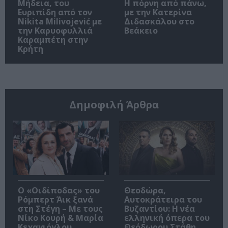
Μήδεια, του
Η πόρνη από πάνω,
Ευριπίδη από τον
με την Κατερίνα
Nikita Milivojević με
Διδασκάλου στο
την Καρυοφυλλιά
Βεάκειο
Καραμπέτη στην
Κρήτη
Δημοφιλή Άρθρα
O «Οιδίποδας» του
Θεοδώρα,
Ρόμπερτ Άικ ξανά
Αυτοκράτειρα του
στη Στέγη – Με τους
Βυζαντίου: Η νέα
Νίκο Κουρή & Μαρία
ελληνική όπερα του
Κεχαγιόγλου
Θεόδωρου Στάθη