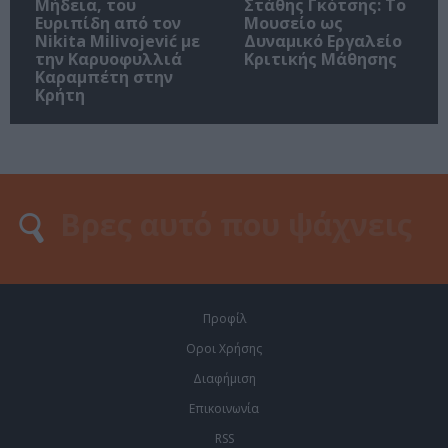
Μήδεια, του
Στάθης Γκότσης: Το
Ευριπίδη από τον
Μουσείο ως
Nikita Milivojević με
Δυναμικό Εργαλείο
την Καρυοφυλλιά
Κριτικής Μάθησης
Καραμπέτη στην
Κρήτη
Προφίλ
Οροι Χρήσης
Διαφήμιση
Επικοινωνία
RSS