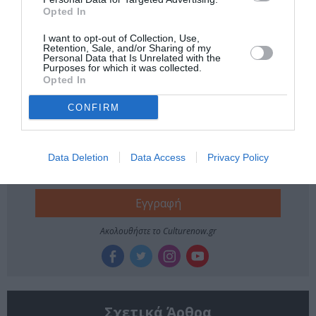
Tags
Opted In
I want to opt-out of Collection, Use,
ΑΙΜΙΛΙΑΝΟΣ ΣΤΑΜΑΤΑΚΗΣ
ΘΕΑΤΡΟ ΑΚΡΟΠΟΛ
Retention, Sale, and/or Sharing of my
Personal Data that Is Unrelated with the
ΜΙΟΥΖΙΚΑΛ - MUSICAL
Purposes for which it was collected.
Opted In
Newsletter
CONFIRM
Κάθε βδομάδα στο e-mail σας τα τελευταία νέα για
την Τέχνη και τον Πολιτισμό!
Data Deletion
Data Access
Privacy Policy
Ακολουθήστε το Culturenow.gr
Σχετικά Άρθρα