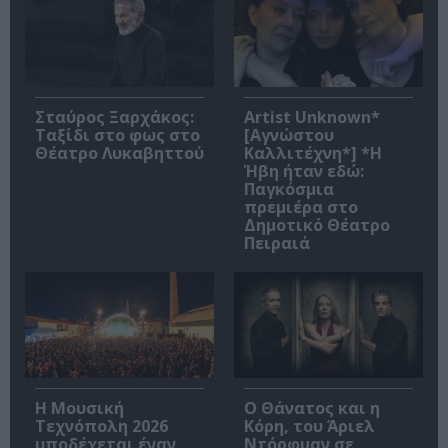
Σταύρος Ξαρχάκος:
Artist Unknown*
Ταξίδι στο φως στο
[Αγνώστου
Θέατρο Λυκαβηττού
Καλλιτέχνη*] *Η
Ήβη ήταν εδώ:
Παγκόσμια
πρεμιέρα στο
Δημοτικό Θέατρο
Πειραιά
Η Μουσική
Ο Θάνατος και η
Τεχνόπολη 2026
Κόρη, του Άριελ
υποδέχεται έναν
Ντόρφμαν σε