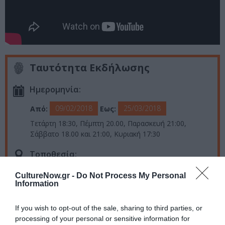
Ταυτότητα Εκδήλωσης
Ημερομηνία:
09/02/2018
25/03/2018
Από:
Εως:
Τετάρτη 18:30, Πέμπτη 20.00, Παρασκευή 21:00,
Σάββατο 18.00 και 21:00, Κυριακή 17:30
Τοποθεσία:
Θέατρο Ακροπόλ, Ιπποκράτους 9, Αθήνα
CultureNow.gr -
Do Not Process My Personal
Information
Θέατρο Ακροπόλ
If you wish to opt-out of the sale, sharing to third parties, or
Eισιτήρια:
processing of your personal or sensitive information for