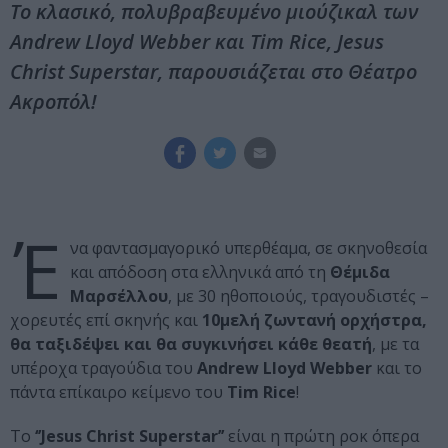
Το κλασικό, πολυβραβευμένο μιούζικαλ των
Andrew Lloyd Webber και Tim Rice, Jesus
Christ Superstar, παρουσιάζεται στο Θέατρο
Ακροπόλ!
Έ
να φαντασμαγορικό υπερθέαμα, σε σκηνοθεσία
και απόδοση στα ελληνικά από τη
Θέμιδα
Μαρσέλλου
, με 30 ηθοποιούς, τραγουδιστές –
χορευτές επί σκηνής και
10μελή ζωντανή ορχήστρα,
θα ταξιδέψει και θα συγκινήσει κάθε θεατή
, με τα
υπέροχα τραγούδια του
Andrew Lloyd Webber
και το
πάντα επίκαιρο κείμενο του
Tim Rice
!
Το
‘’Jesus Christ Superstar’’
είναι η πρώτη ροκ όπερα