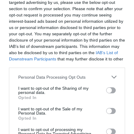
targeted advertising by us, please use the below opt-out
Τιμές ανά ζώνη: 15 ευρώ, 20 ευρώ, 25 ευρώ, 30 ευρώ,
section to confirm your selection. Please note that after your
40 ευρώ
opt-out request is processed you may continue seeing
interest-based ads based on personal information utilized by
Προπώληση:
us or personal information disclosed to third parties prior to
your opt-out. You may separately opt-out of the further
Viva.gr
disclosure of your personal information by third parties on the
IAB’s list of downstream participants. This information may
Πληροφορίες / Κρατήσεις:
also be disclosed by us to third parties on the
IAB’s List of
Τηλ. 2103648303 (ώρες ταμείου: 10.00-22.00, εκτός
Downstream Participants
that may further disclose it to other
Δευτέρας 10:00-14:00) |
http://theatroakropol.gr/
third parties.
Personal Data Processing Opt Outs
Ακολουθήστε το Culturenow.gr στο
Google News
και
μάθετε πρώτοι όλες τις ειδήσεις
I want to opt-out of the Sharing of my
personal data.
Opted In
Δείτε όλα τα
τελευταία νέα
για την Τέχνη και τον
Πολιτισμό στο
Culturenow.gr
I want to opt-out of the Sale of my
Personal Data.
Opted In
Νέοι Διαγωνισμοί
❯
I want to opt-out of processing my
Personal Data for Targeted Advertising.