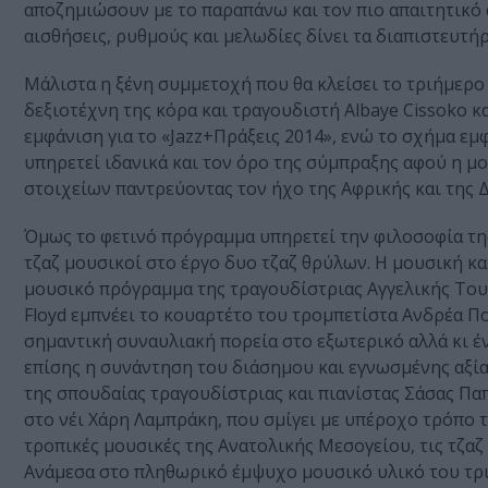
αποζημιώσουν με το παραπάνω και τον πιο απαιτητικό 
αισθήσεις, ρυθμούς και μελωδίες δίνει τα διαπιστευτή
Μάλιστα η ξένη συμμετοχή που θα κλείσει το τριήμερο
δεξιοτέχνη της κόρα και τραγουδιστή Albaye Cissoko κ
εμφάνιση για το «Jazz+Πράξεις 2014», ενώ το σχήμα εμ
υπηρετεί ιδανικά και τον όρο της σύμπραξης αφού η μο
στοιχείων παντρεύοντας τον ήχο της Αφρικής και της 
Όμως το φετινό πρόγραμμα υπηρετεί την φιλοσοφία τη
τζαζ μουσικοί στο έργο δυο τζαζ θρύλων. Η μουσική κα
μουσικό πρόγραμμα της τραγουδίστριας Αγγελικής Του
Floyd εμπνέει το κουαρτέτο του τρομπετίστα Ανδρέα Π
σημαντική συναυλιακή πορεία στο εξωτερικό αλλά κι έ
επίσης η συνάντηση του διάσημου και εγνωσμένης αξία
της σπουδαίας τραγουδίστριας και πιανίστας Σάσας Πα
στο νέι Χάρη Λαμπράκη, που σμίγει με υπέροχο τρόπο τ
τροπικές μουσικές της Ανατολικής Μεσογείου, τις τζαζ
Ανάμεσα στο πληθωρικό έμψυχο μουσικό υλικό του τρι