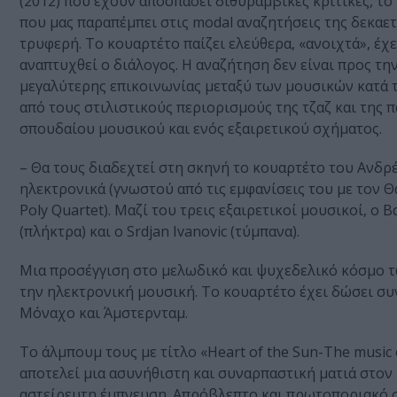
(2012) που έχουν αποσπάσει διθυραμβικές κριτικές, τ
που μας παραπέμπει στις modal αναζητήσεις της δεκαετ
τρυφερή. Το κουαρτέτο παίζει ελεύθερα, «ανοιχτά», έχ
αναπτυχθεί ο διάλογος. Η αναζήτηση δεν είναι προς τη
μεγαλύτερης επικοινωνίας μεταξύ των μουσικών κατά τ
από τους στιλιστικούς περιορισμούς της τζαζ και της
σπουδαίου μουσικού και ενός εξαιρετικού σχήματος.
– Θα τους διαδεχτεί στη σκηνή το κουαρτέτο του Ανδ
ηλεκτρονικά (γνωστού από τις εμφανίσεις του με τον 
Poly Quartet). Μαζί του τρεις εξαιρετικοί μουσικοί, 
(πλήκτρα) και ο Srdjan Ivanovic (τύμπανα).
Μια προσέγγιση στο μελωδικό και ψυχεδελικό κόσμο των
την ηλεκτρονική μουσική. Το κουαρτέτο έχει δώσει συν
Μόναχο και Άμστερνταμ.
Το άλμπουμ τους με τίτλο «Heart of the Sun-Τhe music 
αποτελεί μια ασυνήθιστη και συναρπαστική ματιά στον 
αστείρευτη έμπνευση. Απρόβλεπτο και πρωτοποριακό σ