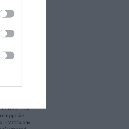
απαιτητικό
η του
ρου και που
κούς με
ph Peterson,
m Nussbaum,
ς έρχονται το
s που εδρεύει
υναμική
ότζεκτ και
ίδιο και τους
α επιρροών
και «Μετέωρα»