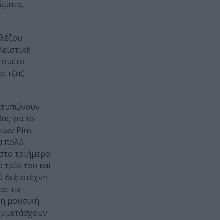
ώματα,
αλέζου
λειστική
ντουέτο
ι τζαζ
ιατυπώνουν
άς για το
των Pink
α πολύ
 στο τριήμερο
 τρίο του και
ύ δεξιοτέχνη
αι τις
νη μουσική.
συμμετάσχουν