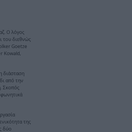
αζ. Ο λόγος
ι του διεθνώς
olker Goetze
er Kowald,
νη διάσταση
δι από την
η. Σκοπός
α φωνητικά
εργασία
ενικότητα της
ς δύο