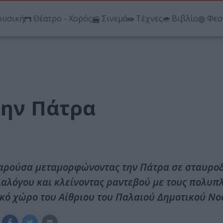
υσική
Θέατρο - Χορός
Σινεμά
Τέχνες
Βιβλίο
Φεσ
την Πάτρα
ς παρούσα μεταμορφώνοντας την Πάτρα σε σταυρο
ιαλόγου και κλείνοντας ραντεβού με τους πολυπ
ιακό χώρο του Αίθριου του Παλαιού Δημοτικού Νο