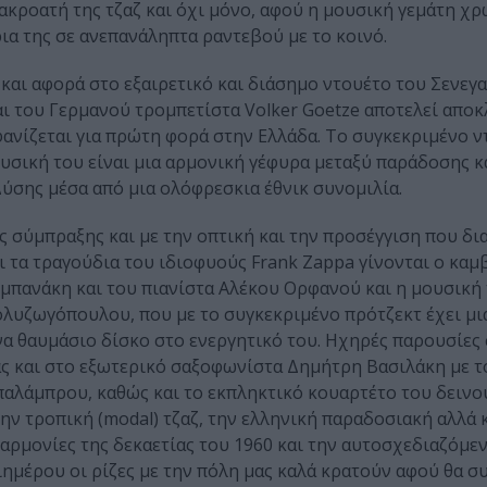
ακροατή της τζαζ και όχι μόνο, αφού η μουσική γεμάτη χρ
ρια της σε ανεπανάληπτα ραντεβού με το κοινό.
 και αφορά στο εξαιρετικό και διάσημο ντουέτο του Σενεγ
αι του Γερμανού τρομπετίστα Volker Goetze αποτελεί αποκ
φανίζεται για πρώτη φορά στην Ελλάδα. Το συγκεκριμένο 
υσική του είναι μια αρμονική γέφυρα μεταξύ παράδοσης κα
Δύσης μέσα από μια ολόφρεσκια έθνικ συνομιλία.
ς σύμπραξης και με την οπτική και την προσέγγιση που δ
ι τα τραγούδια του ιδιοφυούς Frank Zappa γίνονται ο καμβ
μπανάκη και του πιανίστα Αλέκου Ορφανού και η μουσική 
ολυζωγόπουλου, που με το συγκεκριμένο πρότζεκτ έχει μι
να θαυμάσιο δίσκο στο ενεργητικό του. Ηχηρές παρουσίες
ς και στο εξωτερικό σαξοφωνίστα Δημήτρη Βασιλάκη με το
παλάμπρου, καθώς και το εκπληκτικό κουαρτέτο του δεινο
ην τροπική (modal) τζαζ, την ελληνική παραδοσιακή αλλά κ
 αρμονίες της δεκαετίας του 1960 και την αυτοσχεδιαζόμε
ημέρου οι ρίζες με την πόλη μας καλά κρατούν αφού θα 