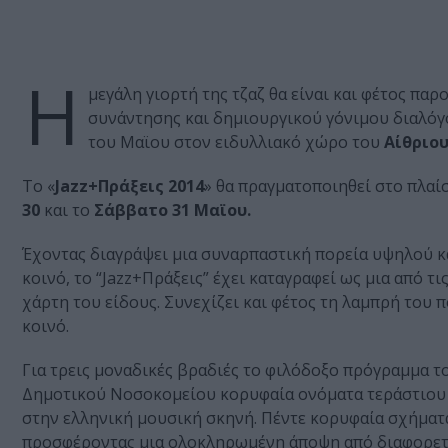
Η
μεγάλη γιορτή της τζαζ θα είναι και φέτος π
συνάντησης και δημιουργικού γόνιμου διαλόγο
του Μαϊου στον ειδυλλιακό χώρο του
Αίθριο
Το «
Jazz+Πράξεις 2014
» θα πραγματοποιηθεί στο πλαί
30
και το
Σάββατο 31 Μαϊου.
Έχοντας διαγράψει μια συναρπαστική πορεία υψηλού κ
κοινό, το “Jazz+Πράξεις” έχει καταγραφεί ως μια από τ
χάρτη του είδους. Συνεχίζει και φέτος τη λαμπρή του 
κοινό.
Για τρεις μοναδικές βραδιές το φιλόδοξο πρόγραμμα 
Δημοτικού Νοσοκομείου κορυφαία ονόματα τεράστιου 
στην ελληνική μουσική σκηνή. Πέντε κορυφαία σχήματ
προσφέροντας μια ολοκληρωμένη άποψη από διαφορετικ