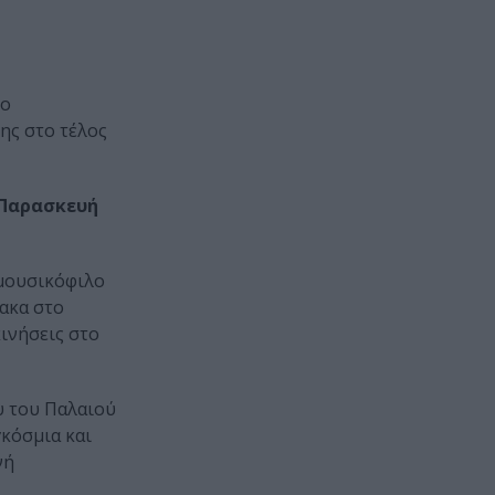
πο
ης στο τέλος
Παρασκευή
 μουσικόφιλο
μακα στο
κινήσεις στο
υ του Παλαιού
κόσμια και
νή