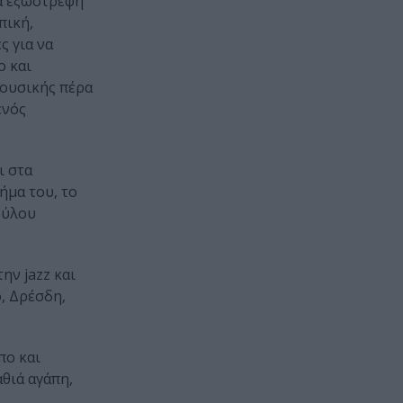
νά εξωστρεφή
πική,
ς για να
ο και
μουσικής πέρα
ενός
ι στα
ήμα του, το
ούλου
ην jazz και
, Δρέσδη,
πο και
θιά αγάπη,