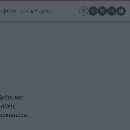
τιβάλ
Παιδί
Θέματα
δρόμι και
ληθείς
σοκομείου.