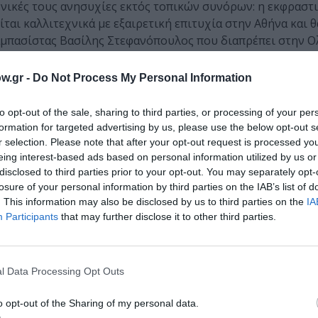
χνικές τους ανησυχίες εκτός τοπικών συνόρων: η εκφραστ
αι καλλιτεχνικά με εξαιρετική επιτυχία στην Αθήνα και θ
αμπασίστας Βασίλης Στεφανόπουλος που διαπρέπει στην Ο
ουλου.
w.gr -
Do Not Process My Personal Information
to opt-out of the sale, sharing to third parties, or processing of your per
 Τουμπανάκη
στην φωνή και τον Αλέκο Ορφανό στο πιάνο(
formation for targeted advertising by us, please use the below opt-out s
τώνης), που θα μας παρουσιάσουν το πρόγραμμα « “Oh No…” 
r selection. Please note that after your opt-out request is processed y
ώτο αφιέρωμα στο φαινόμενο Frank Zappa που πραγματο
eing interest-based ads based on personal information utilized by us or
Διαμαντόπουλος), αποτυπώνοντας με φωνή και πιάνο τις ζ
disclosed to third parties prior to your opt-out. You may separately opt-
ολυμορφική, πολυδιάστατη, πολυσχιδή μουσική του Frank
losure of your personal information by third parties on the IAB’s list of
. This information may also be disclosed by us to third parties on the
IA
dal, bebop, πολυρυθμικές προεκτάσεις και βοκαλισμούς 
Participants
that may further disclose it to other third parties.
ς «Τhe duke of prunes», «mom &dad», «ΟhNo», «Uncle Rem
my mind up». Χωρίς μίμηση, χωρίς περιορισμούς, απενοχοποι
a με πιάνο και φωνή.
l Data Processing Opt Outs
 σαξοφωνίστα και συνθέτη Δημήτρη Βασιλάκη (σαξόφωνα-φ
yboards) και Πάνο Τζινιόλη (ντραμς), θα συμπράξει σε μια
o opt-out of the Sharing of my personal data.