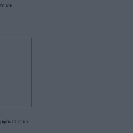
ές και
εμφάνισης και
α