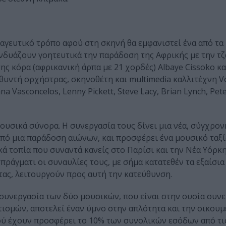
 μαγευτικό τρόπο αφού στη σκηνή θα εμφανιστεί ένα από τα
νδυάζουν γοητευτικά την παράδοση της Αφρικής με την τζ
ης κόρα (αφρικανική άρπα με 21 χορδές) Albaye Cissoko κα
υντή ορχήστρας, σκηνοθέτη και multimedia καλλιτέχνη V
 Vasconcelos, Lenny Pickett, Steve Lacy, Brian Lynch, Pet
ουσικά σύνορα. Η συνεργασία τους δίνει μια νέα, σύγχρο
πό μια παράδοση αιώνων, και προσφέρει ένα μουσικό ταξί
ικά τοπία που συναντά κανείς στο Παρίσι και την Νέα Υόρκ
 πράγματι οι συναυλίες τους, με σήμα κατατεθέν τα εξαίσι
έτας, λειτουργούν προς αυτή την κατεύθυνση.
συνεργασία των δύο μουσικών, που είναι στην ουσία συν
ισμών, αποτελεί έναν ύμνο στην απλότητα και την οικουμ
ού έχουν προσφέρει το 10% των συνολικών εσόδων από τι