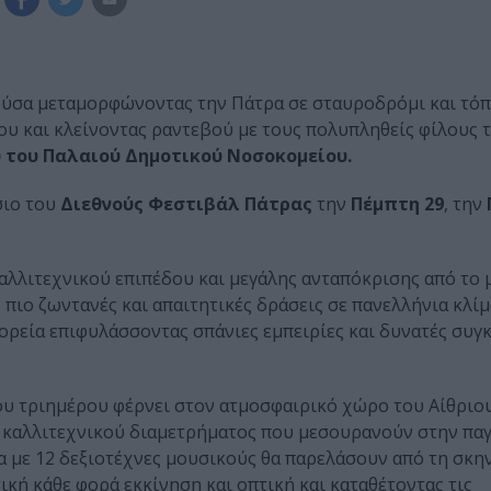
αρούσα μεταμορφώνοντας την Πάτρα σε σταυροδρόμι και τό
υ και κλείνοντας ραντεβού με τους πολυπληθείς φίλους τ
υ του Παλαιού Δημοτικού Νοσοκομείου.
σιο του
Διεθνούς Φεστιβάλ Πάτρας
την
Πέμπτη 29
, την
αλλιτεχνικού επιπέδου και μεγάλης ανταπόκρισης από το
ις πιο ζωντανές και απαιτητικές δράσεις σε πανελλήνια κλί
πορεία επιφυλάσσοντας σπάνιες εμπειρίες και δυνατές συγ
του τριημέρου φέρνει στον ατμοσφαιρικό χώρο του Αίθριο
καλλιτεχνικού διαμετρήματος που μεσουρανούν στην παγ
α με 12 δεξιοτέχνες μουσικούς θα παρελάσουν από τη σκη
ή κάθε φορά εκκίνηση και οπτική και καταθέτοντας τις