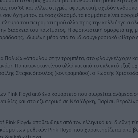
ο κουαρτέτο θα μας χαρίσει μια απολαυστική μουσική συχ
ίας του ’60 και άλλες στιγμές αφαιρετική, σχεδόν ενδοσκο
ει σαν όχημα τον αυτοσχεδιασμό, τα κομμάτια είναι αφορμέ
ν πλευρά του πειραματισμού αλλά προς την καλλιέργεια όλ
ην διάρκεια του παιξίματος. Η αφοπλιστική ομορφιά της 
 παράδοσης, ιδωμένη μέσα από το ιδιοσυγκρασιακό φίλτρο 
ρέα Πολυζωγόπουλου στην τρομπέτα, στο φλούγκελχορν κα
Θανάση Παπακωνσταντίνου αλλά και από το εκλεκτό τζαζ σχ
ο Βασίλης Στεφανόπουλος (κοντραμπάσο), ο Κωστής Χριστοδ
 Pink Floyd από ένα κουαρτέτο που αιωρείται ανάμεσα στ
αυλίες και στο εξωτερικό σε Νέα Υόρκη, Παρίσι, Βερολίνο
of Pink Floyd» αποθεώθηκε από τον ελληνικό και διεθνή τύ
κόσμο των μυθικών Pink Floyd, που χαρακτηρίζεται από βα
ε διεθνή κλίμακα.