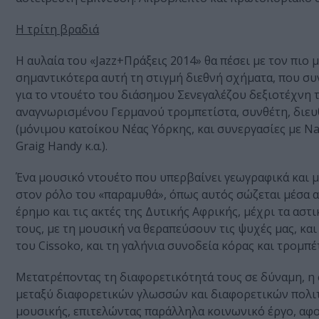
Η τρίτη βραδιά
Η αυλαία του «Jazz+Πράξεις 2014» θα πέσει με τον πιο
σημαντικότερα αυτή τη στιγμή διεθνή σχήματα, που συ
για το ντουέτο του διάσημου Σενεγαλέζου δεξιοτέχνη τ
αναγνωρισμένου Γερμανού τρομπετίστα, συνθέτη, διευθ
(μόνιμου κατοίκου Νέας Υόρκης, και συνεργασίες με Nana
Graig Handy κ.α.).
Ένα μουσικό ντουέτο που υπερβαίνει γεωγραφικά και μ
στον ρόλο του «παραμυθά», όπως αυτός σώζεται μέσα α
έρημο και τις ακτές της Δυτικής Αφρικής, μέχρι τα αστ
τους, με τη μουσική να θεραπεύσουν τις ψυχές μας, και
του Cissoko, και τη γαλήνια συνοδεία κόρας και τρομπ
Μετατρέποντας τη διαφορετικότητά τους σε δύναμη, η 
μεταξύ διαφορετικών γλωσσών και διαφορετικών πολιτ
μουσικής, επιτελώντας παράλληλα κοινωνικό έργο, αφ