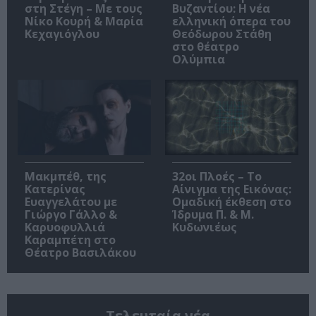
στη Στέγη – Με τους
Βυζαντίου: Η νέα
Νίκο Κουρή & Μαρία
ελληνική όπερα του
Κεχαγιόγλου
Θεόδωρου Στάθη
στο θέατρο
Ολύμπια
Μακμπέθ, της
32οι Πλοές – Το
Κατερίνας
Αίνιγμα της Εικόνας:
Ευαγγελάτου με
Ομαδική έκθεση στο
Γιώργο Γάλλο &
Ίδρυμα Π. & Μ.
Καρυοφυλλιά
Κυδωνιέως
Καραμπέτη στο
Θέατρο Βασιλάκου
Τελευταία νέα