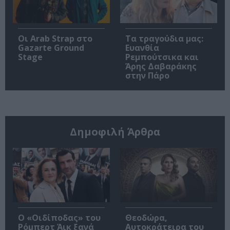
Οι Arab Strap στο
Τα τραγούδια μας:
Gazarte Ground
Ευανθία
Stage
Ρεμπούτσικα και
Άρης Δαβαράκης
στην Πάρο
Δημοφιλή Άρθρα
O «Οιδίποδας» του
Θεοδώρα,
Ρόμπερτ Άικ ξανά
Αυτοκράτειρα του