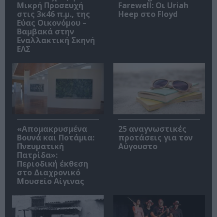
Μικρή Προσευχή
Farewell: Οι Uriah
στις 3κ46 π.μ., της
Heep στο Floyd
Εύας Οικονόμου –
Βαμβακά στην
Εναλλακτική Σκηνή
ΕΛΣ
«Απομακρυσμένα
25 αναγνωστικές
Βουνά και Ποτάμια:
προτάσεις για τον
Πνευματική
Αύγουστο
Πατρίδα»:
Περιοδική έκθεση
στο Διαχρονικό
Μουσείο Αίγινας