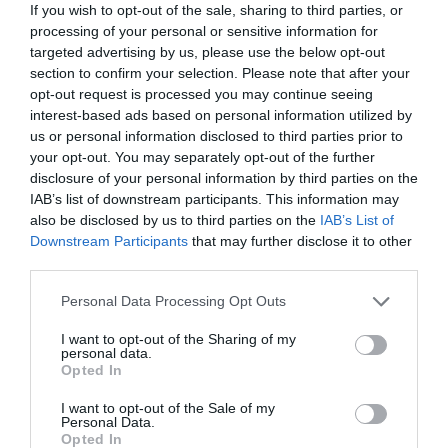
If you wish to opt-out of the sale, sharing to third parties, or
Δείτε όλα τα
τελευταία νέα
για την Τέχνη και τον
processing of your personal or sensitive information for
Πολιτισμό στο
Culturenow.gr
targeted advertising by us, please use the below opt-out
section to confirm your selection. Please note that after your
Νέοι Διαγωνισμοί
❯
opt-out request is processed you may continue seeing
interest-based ads based on personal information utilized by
us or personal information disclosed to third parties prior to
Tags
your opt-out. You may separately opt-out of the further
JAZZ - BLUES - ETHNIC
ΚΛΑΣΙΚΗ - ΟΠΕΡΑ
disclosure of your personal information by third parties on the
IAB’s list of downstream participants. This information may
ΣΥΝΑΥΛΙΕΣ 2026
also be disclosed by us to third parties on the
IAB’s List of
Downstream Participants
that may further disclose it to other
third parties.
Newsletter
Κάθε βδομάδα στο e-mail σας τα τελευταία νέα για
Personal Data Processing Opt Outs
την Τέχνη και τον Πολιτισμό!
I want to opt-out of the Sharing of my
personal data.
Opted In
I want to opt-out of the Sale of my
Personal Data.
Opted In