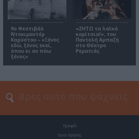
9ο Φεστιβάλ
«ΖΗΤΩ τα λαϊκά
Ντοκιμαντέρ
κορίτσια!», του
Καρύστου – «Ξένος
Παντελή Αμπαζή
εδώ, ξένος εκεί,
στο Θέατρο
όπου κι αν πάω
Ρεματιάς
ξένος»
Προφίλ
Οροι Χρήσης