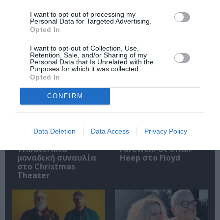
Ακολουθήστε το Culturenow.gr
I want to opt-out of processing my
Personal Data for Targeted Advertising.
Opted In
I want to opt-out of Collection, Use,
Retention, Sale, and/or Sharing of my
Σχετικά Άρθρα
Personal Data that Is Unrelated with the
Purposes for which it was collected.
Opted In
CONFIRM
Data Deletion
Data Access
Privacy Policy
Mania The Abba
The Magician’s
Tribute: Μια
Farewell: Οι Uriah
μοναδική συναυλία
Heep στο Floyd
στο Christmas
Theater