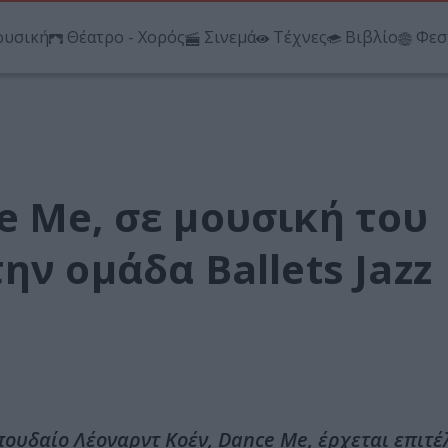
υσική
Θέατρο - Χορός
Σινεμά
Τέχνες
Βιβλίο
Φεσ
e Me, σε μουσική του
ην ομάδα Ballets Jazz
ουδαίο Λέοναρντ Κοέν, Dance Me, έρχεται επιτέ