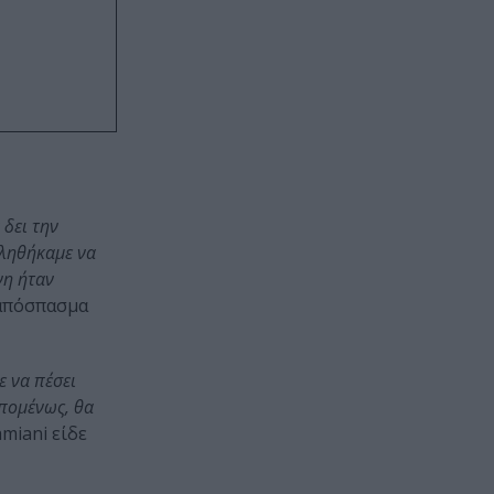
 δει την
κληθήκαμε να
νη ήταν
απόσπασμα
ε να πέσει
Επομένως, θα
miani είδε