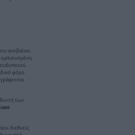
που ανεβαίνει
ι εμπνευσμένη
αγουδοποιού
ναδικό φόρο
ιγράφονται
υθυντή των
iani
ίοι διεθνείς