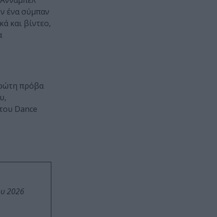
Άνναμπελ
υν ένα σύμπαν
ά και βίντεο,
α
πρώτη πρόβα
υ,
του Dance
ου 2026