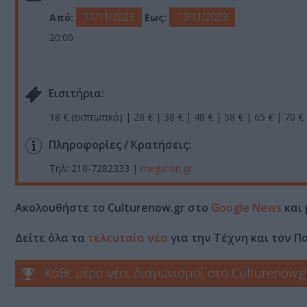
11/11/2023
12/11/2023
Από:
Εως:
20:00
Eισιτήρια:
18 € (εκπτωτικό) | 28 € | 38 € | 48 € | 58 € | 65 € | 70 €
Πληροφορίες / Κρατήσεις:
Τηλ: 210-7282333 |
megaron.gr
Ακολουθήστε το Culturenow.gr στο
Google News
και 
Δείτε όλα τα
τελευταία νέα
για την Τέχνη και τον Π
Κάθε μέρα νέοι διαγωνισμοί στο Culturenow.g