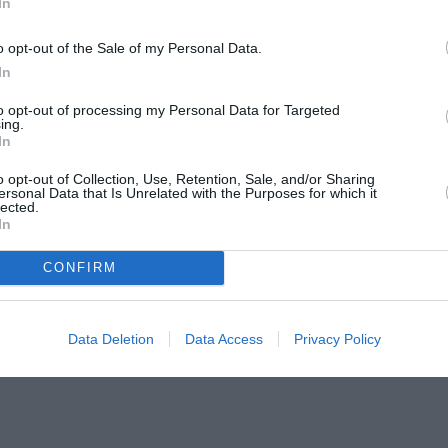
In
ορευτές και να παρακολουθήσουν πρόβα τους, βιώνοντας τ
ματικό χρόνο.
o opt-out of the Sale of my Personal Data.
In
to opt-out of processing my Personal Data for Targeted
ing.
In
o opt-out of Collection, Use, Retention, Sale, and/or Sharing
ersonal Data that Is Unrelated with the Purposes for which it
n Rustem
lected.
In
CONFIRM
Data Deletion
Data Access
Privacy Policy