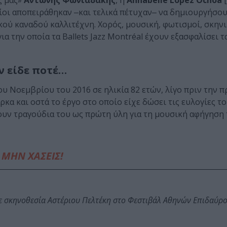
ς μας»
Αντώνης Φωνιαδάκης
, η
Annabelle Lopez Ochoa
[
οίοι αποπειράθηκαν ‒και τελικά πέτυχαν‒ να δημιουργήσο
ού καναδού καλλιτέχνη. Χορός, μουσική, φωτισμοί, σκηνικ
ια την οποία τα Ballets Jazz Montréal έχουν εξασφαλίσει τ
ν είδε ποτέ…
ου Νοεμβρίου του 2016 σε ηλικία 82 ετών, λίγο πριν την 
ρκα και οστά το έργο στο οποίο είχε δώσει τις ευλογίες το
υν τραγούδια του ως πρώτη ύλη για τη μουσική αφήγηση 
ΜΗΝ ΧΑΣΕΙΣ!
ε σκηνοθεσία Αστέριου Πελτέκη στο Φεστιβάλ Αθηνών Επιδαύρ