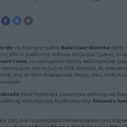
ce Me
της διάσημης ομάδας
Ballets Jazz Montréal
(BJM), 
στις 8:00 το βράδυ στην Αίθουσα Αλεξάνδρα Τριάντη, είνα
onard Cohen
, του αγαπημένου ποιητή, καλλιτέχνη και τρ
ο προτού φύγει από τη ζωή το 2016. Αποτελεί, δε, έναν μο
ντάς τους σε πέντε διαφορετικές εποχές, όπως αυτές περ
μιουργού.
obitaille
[Λουί Ρομπιτάγι], χορευτή και καλλιτεχνικό διε
σκυτάλη της καλλιτεχνικής διεύθυνσης στην
Alexandra Dam
ρίκ Ζαν], ενώ τη χορογραφία συνυπογράφουν τρεις κορυφα