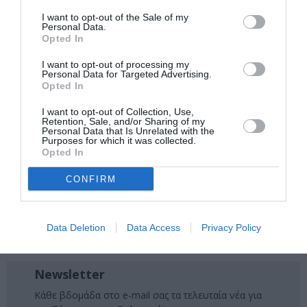
Ακολουθήστε το Culturenow.gr στο
Google News
και
I want to opt-out of the Sale of my
μάθετε πρώτοι όλες τις ειδήσεις
Personal Data.
Opted In
Δείτε όλα τα
τελευταία νέα
για την Τέχνη και τον
I want to opt-out of processing my
Πολιτισμό στο
Culturenow.gr
Personal Data for Targeted Advertising.
Opted In
Νέοι Διαγωνισμοί
❯
I want to opt-out of Collection, Use,
Retention, Sale, and/or Sharing of my
Personal Data that Is Unrelated with the
Tags
Purposes for which it was collected.
Opted In
ΓΚΑΛΕΡΙ ΤΕΧΝΗΣ - ΑΙΘΟΥΣΕΣ ΤΕΧΝΗΣ
CONFIRM
ΓΛΥΠΤΙΚΗ - ΧΑΡΑΚΤΙΚΗ
ΔΩΡΕΑΝ ΕΚΔΗΛΩΣΕΙΣ
ΕΙΚΑΣΤΙΚΕΣ ΕΚΘΕΣΕΙΣ
ΖΩΓΡΑΦΙΚΗ
ΖΩΓΡΑΦΟΣ
Data Deletion
Data Access
Privacy Policy
ΟΜΑΔΙΚΕΣ ΕΚΘΕΣΕΙΣ
Newsletter
Κάθε βδομάδα στο e-mail σας τα τελευταία νέα για