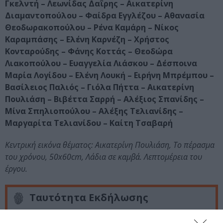
Γκελντή – Λεωνίδας Δαΐρης – Αικατερίνη
Διαμαντοπούλου – Φαίδρα Εγγλέζου – Αθανασία
Θεοδωρακοπούλου – Ρένα Καμάρη – Νίκος
Καραμπάσης – Ελένη Καρνέζη – Χρήστος
Κονταρούδης – Φάνης Κοττάς – Θεοδώρα
Λιακοπούλου – Ευαγγελία Λιάσκου – Δέσποινα
Μαρία Λογίδου – Ελένη Λουκή – Ειρήνη Μπρέμπου –
Βασίλειος Παλιός – Γιόλα Πήττα – Αικατερίνη
Πουλιάση – Βιβέττα Σαρρή – Αλέξιος Σπανίδης –
Μίνα Σπηλιοπούλου – Αλέξης Τελιανίδης –
Μαργαρίτα Τελιανίδου – Καίτη Τσαβαρή
Κεντρική εικόνα θέματος: Αικατερίνη Πουλιάση, Το πέρασμα
του χρόνου, 50x60cm, Λάδια σε καμβά. Λεπτομέρεια του
έργου.
Ταυτότητα Εκδήλωσης
Ημερομηνία: