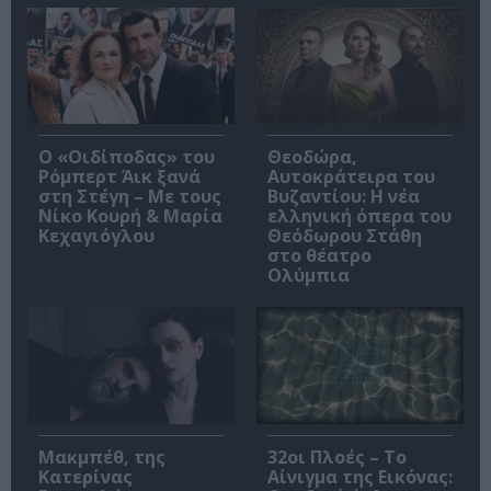
O «Οιδίποδας» του
Θεοδώρα,
Ρόμπερτ Άικ ξανά
Αυτοκράτειρα του
στη Στέγη – Με τους
Βυζαντίου: Η νέα
Νίκο Κουρή & Μαρία
ελληνική όπερα του
Κεχαγιόγλου
Θεόδωρου Στάθη
στο θέατρο
Ολύμπια
Μακμπέθ, της
32οι Πλοές – Το
Κατερίνας
Αίνιγμα της Εικόνας: