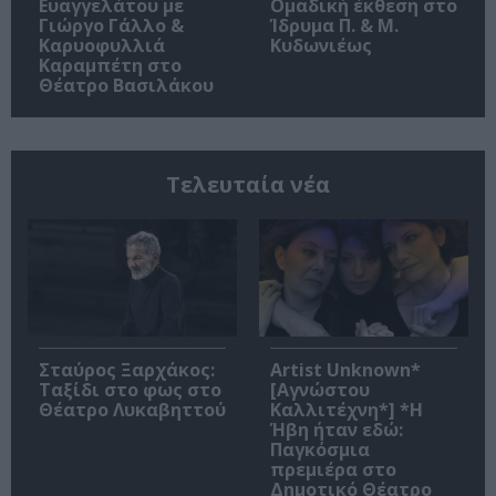
Ευαγγελάτου με
Ομαδική έκθεση στο
Γιώργο Γάλλο &
Ίδρυμα Π. & Μ.
Καρυοφυλλιά
Κυδωνιέως
Καραμπέτη στο
Θέατρο Βασιλάκου
Τελευταία νέα
Σταύρος Ξαρχάκος:
Artist Unknown*
Ταξίδι στο φως στο
[Αγνώστου
Θέατρο Λυκαβηττού
Καλλιτέχνη*] *Η
Ήβη ήταν εδώ:
Παγκόσμια
πρεμιέρα στο
Δημοτικό Θέατρο