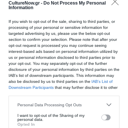
CultureNow.gr -
Do Not Process My Personal
Information
09/01/2023
21/01/2023
Από:
Εως:
Εγκαίνια: Δευτέρα 9 Ιανουαρίου 2023, 5 – 9 μ.μ.
If you wish to opt-out of the sale, sharing to third parties, or
Ώρες λειτουργίας: Δευτέρα-Παρασκευή (εκτός
processing of your personal or sensitive information for
Τετάρτης), 5 - 9 μ.μ. | Σάββατο, 12 - 4 μ.μ.
targeted advertising by us, please use the below opt-out
section to confirm your selection. Please note that after your
Τοποθεσία:
opt-out request is processed you may continue seeing
Ελληνογαλλικός Σύνδεσμος, Πλ. Κολωνακίου 2 (4ος
interest-based ads based on personal information utilized by
όροφος), Αθήνα
us or personal information disclosed to third parties prior to
your opt-out. You may separately opt-out of the further
Ελληνογαλλικός Σύνδεσμος
disclosure of your personal information by third parties on the
IAB’s list of downstream participants. This information may
also be disclosed by us to third parties on the
IAB’s List of
Eισιτήρια:
Downstream Participants
that may further disclose it to other
Είσοδος Ελεύθερη
third parties.
Πληροφορίες / Κρατήσεις:
Personal Data Processing Opt Outs
Τηλ.: 2103606231
I want to opt-out of the Sharing of my
personal data.
Opted In