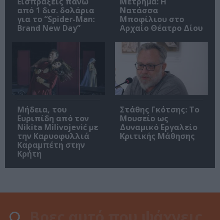
Εισπράξεις πάνω
Μέτρημα: Η
από 1 δισ. δολάρια
Νατάσσα
για το “Spider-Man:
Μποφίλιου στο
Brand New Day”
Αρχαίο Θέατρο Δίου
Μήδεια, του
Στάθης Γκότσης: Το
Ευριπίδη από τον
Μουσείο ως
Nikita Milivojević με
Δυναμικό Εργαλείο
την Καρυοφυλλιά
Κριτικής Μάθησης
Καραμπέτη στην
Κρήτη