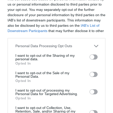
Πληροφορίες / Κρατήσεις:
us or personal information disclosed to third parties prior to
your opt-out. You may separately opt-out of the further
www.theatron254.gr
disclosure of your personal information by third parties on the
IAB’s list of downstream participants. This information may
Ακολουθήστε το Culturenow.gr στο
Google News
και
also be disclosed by us to third parties on the
IAB’s List of
Downstream Participants
that may further disclose it to other
μάθετε πρώτοι όλες τις ειδήσεις
third parties.
Δείτε όλα τα
τελευταία νέα
για την Τέχνη και τον
Personal Data Processing Opt Outs
Πολιτισμό στο
Culturenow.gr
I want to opt-out of the Sharing of my
personal data.
Νέοι Διαγωνισμοί
❯
Opted In
I want to opt-out of the Sale of my
Tags
Personal Data.
Opted In
ΔΡΑΜΑ - ΚΟΙΝΩΝΙΚΟ - ΣΥΓΧΡΟΝΟ
ΕΛΛΗΝΙΚΟ ΕΡΓΟ
I want to opt-out of processing my
ΕΛΛΗΝΙΚΟΣ ΚΟΣΜΟΣ
ΘΕΑΤΡΙΚΕΣ ΠΑΡΑΣΤΑΣΕΙΣ 2018 - 2019
Personal Data for Targeted Advertising.
Opted In
Newsletter
I want to opt-out of Collection, Use,
Retention, Sale, and/or Sharing of my