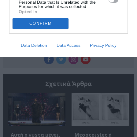
Κάθε βδομάδα στο e-mail σας τα τελευταία νέα για
Personal Data that Is Unrelated with the
Purposes for which it was collected.
την Τέχνη και τον Πολιτισμό!
Opted In
CONFIRM
Data Deletion
Data Access
Privacy Policy
Ακολουθήστε το Culturenow.gr
Σχετικά Άρθρα
Αυτή η νύχτα μένει,
Μεσοτοιχίες ή