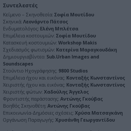
Συντελεστές
Κείμενο – Σκηνοθεσία:
Σοφία Μουτίδου
Σκηνικά:
Λεονάρντο Πάτσος
Ενδυματολόγος:
Ελένη Μπλέτσα
Επιμέλεια κοστουμιών:
Σοφία Μουτίδου
Κατασκευή κοστουμιών:
Workshop Makis
Σχεδιασμός φωτισμών:
Κατερίνα Μαραγκουδάκη
Δημιουργιαβίντεο:
Sub.Urban Images and
Soundscapes
Στούντιο Ηχογράφησης:
9800 Studios
Επιμέλεια ήχου και εικόνας:
Κονταξής Κωνσταντίνος
Χειριστής ήχου και εικόνας:
Κονταξής Κωνσταντίνος
Χειριστής φώτων:
Χαδούλης Άγγελος
Φροντιστής παράστασης:
Αντώνης Γκούβας
Βοηθός Σκηνοθέτη:
Αντώνης Γκούβας
Επικοινωνία-Δημόσιες σχέσεις:
Χρύσα Ματσαγκάνη
Οργάνωση Παραγωγής:
Χρυσάνθη Γεωργαντίδου