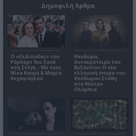
Δημοφιλή Άρθρα
O «Οιδίποδας» του
Θεοδώρα,
Ρόμπερτ Άικ ξανά
Αυτοκράτειρα του
στη Στέγη – Με τους
Βυζαντίου: Η νέα
Νίκο Κουρή & Μαρία
ελληνική όπερα του
Κεχαγιόγλου
Θεόδωρου Στάθη
στο θέατρο
Ολύμπια