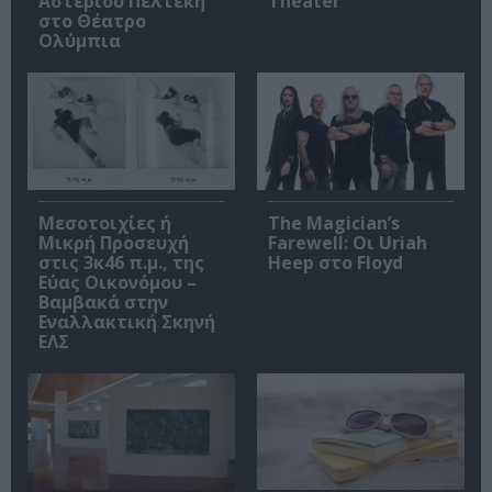
Αστέριου Πελτέκη
Theater
στο Θέατρο
Ολύμπια
Μεσοτοιχίες ή
The Magician’s
Μικρή Προσευχή
Farewell: Οι Uriah
στις 3κ46 π.μ., της
Heep στο Floyd
Εύας Οικονόμου –
Βαμβακά στην
Εναλλακτική Σκηνή
ΕΛΣ