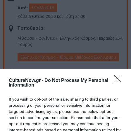
04/02/2019
Από:
Κάθε Δευτέρα 20.30 και Τρίτη 21.00
Τοποθεσία:
Αίθουσα «Ιφιγένεια», Ελληνικός Κόσμος, Πειραιώς 254,
Ταύρος
Ελληνικός Κόσμος – Ίδρυμα Μείζονος Ελληνισμού
Eισιτήρια:
CultureNow.gr -
Do Not Process My Personal
Κανονικά εισιτήρια: €15
Information
Προπώληση μέσω viva : €12
Ισχύουν ειδικές τιμές για Α.Μ.Ε.Α., φοιτητές, ανέργους
If you wish to opt-out of the sale, sharing to third parties, or
στα ταμεία του θεάτρου
processing of your personal or sensitive information for
Προπώληση:
targeted advertising by us, please use the below opt-out
section to confirm your selection. Please note that after your
viva.gr και ταμεία του θεάτρου
opt-out request is processed you may continue seeing
interest-based ads based on personal information utilized by