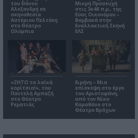
του Θάνου
Μικρή Προσευχή
Αλεξανδρή σε
στις 3κ46 π.μ., της
σκηνοθεσία
Εύας Οικονόμου –
Αστέριου Πελτέκη
Βαμβακά στην
στο Θέατρο
Εναλλακτική Σκηνή
Ολύμπια
ΕΛΣ
«ΖΗΤΩ τα λαϊκά
Ειρήνη – Μια
κορίτσια!», του
επίσκεψη στο έργο
Παντελή Αμπαζή
του Αριστοφάνη,
στο Θέατρο
από τον Νίκο
Ρεματιάς
Καραθάνο στο
Θέατρο Βράχων