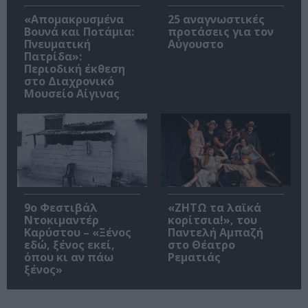
«Απομακρυσμένα
25 αναγνωστικές
Βουνά και Ποτάμια:
προτάσεις για τον
Πνευματική
Αύγουστο
Πατρίδα»:
Περιοδική έκθεση
στο Διαχρονικό
Μουσείο Αίγινας
9ο Φεστιβάλ
«ΖΗΤΩ τα λαϊκά
Ντοκιμαντέρ
κορίτσια!», του
Καρύστου – «Ξένος
Παντελή Αμπαζή
εδώ, ξένος εκεί,
στο Θέατρο
όπου κι αν πάω
Ρεματιάς
ξένος»