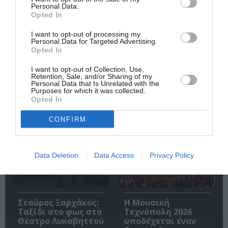
Personal Data.
Opted In
I want to opt-out of processing my
Personal Data for Targeted Advertising.
Opted In
Ακολουθήστε το Culturenow.gr
I want to opt-out of Collection, Use,
Retention, Sale, and/or Sharing of my
Personal Data that Is Unrelated with the
Purposes for which it was collected.
Opted In
Σχετικά Άρθρα
CONFIRM
Data Deletion
Data Access
Privacy Policy
Σταύρος Ξαρχάκος:
Η Μουσική
Ταξίδι στο φως στο
Τεχνόπολη 2026
Θέατρο Λυκαβηττού
υποδέχεται έναν