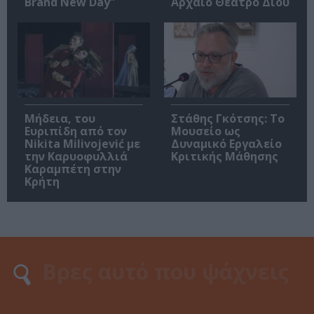
Brand New Day”
Αρχαίο Θέατρο Δίου
Μήδεια, του
Στάθης Γκότσης: Το
Ευριπίδη από τον
Μουσείο ως
Nikita Milivojević με
Δυναμικό Εργαλείο
την Καρυοφυλλιά
Κριτικής Μάθησης
Καραμπέτη στην
Κρήτη