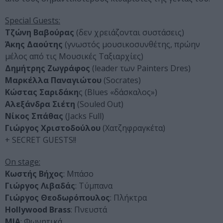
Special Guests:
Τζώνη Βαβούρας
(δεν χρειάζονται συστάσεις)
Άκης Δαούτης
(γνωστός μουσικοσυνθέτης, πρώην
μέλος από τις Μουσικές Ταξιαρχίες)
Δημήτρης Ζωγράφος
(leader των Painters Dres)
Μαρκέλλα Παναγιώτου
(Socrates)
Κώστας Σαριδάκη
ς (Blues «δάσκαλος»)
Αλεξάνδρα Σιέτη
(Souled Out)
Νίκος Σπάθας
(Jacks Full)
Γιώργος Χριστοδούλου
(Χατζηφραγκέτα)
+ SECRET GUESTS!!
On stage:
Κωστής Βήχος
: Μπάσο
Γιώργος Λιβαδάς
: Τύμπανα
Γιώργος Θεοδωρόπουλος
: Πλήκτρα
Hollywood Brass
: Πνευστά
MIA
: Φωνητικά