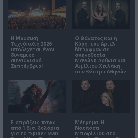
Η Μουσική
Ο Θάνατος και η
Τεχνόπολη 2026
Κόρη, του Άριελ
υποδέχεται έναν
Ντόρφμαν σε
δυναμικό
σκηνοθεσία
συναυλιακό
Μανώλη Δούνια και
Σεπτέμβριο!
Αιμίλιου Χειλάκη
στο Θέατρο Αθηνών
Εισπράξεις πάνω
Μέτρημα: Η
από 1 δισ. δολάρια
Νατάσσα
για το “Spider-Man:
Μποφίλιου στο