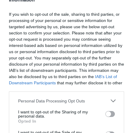
Τηλ: 210-8224134 |
kyttarolive.gr
If you wish to opt-out of the sale, sharing to third parties, or
Ακολουθήστε το Culturenow.gr στο
Google News
και
processing of your personal or sensitive information for
μάθετε πρώτοι όλες τις ειδήσεις
targeted advertising by us, please use the below opt-out
section to confirm your selection. Please note that after your
Δείτε όλα τα
τελευταία νέα
για την Τέχνη και τον
opt-out request is processed you may continue seeing
Πολιτισμό στο
Culturenow.gr
interest-based ads based on personal information utilized by
us or personal information disclosed to third parties prior to
your opt-out. You may separately opt-out of the further
Νέοι Διαγωνισμοί
❯
disclosure of your personal information by third parties on the
IAB’s list of downstream participants. This information may
Tags
also be disclosed by us to third parties on the
IAB’s List of
Downstream Participants
that may further disclose it to other
POP - ROCK - ALTERNATIVE
ΕΛΛΗΝΙΚΟ ΡΟΚ
third parties.
ΣΥΝΑΥΛΙΕΣ 2022
Personal Data Processing Opt Outs
I want to opt-out of the Sharing of my
Newsletter
personal data.
Opted In
Κάθε βδομάδα στο e-mail σας τα τελευταία νέα για
την Τέχνη και τον Πολιτισμό!
I want to opt-out of the Sale of my