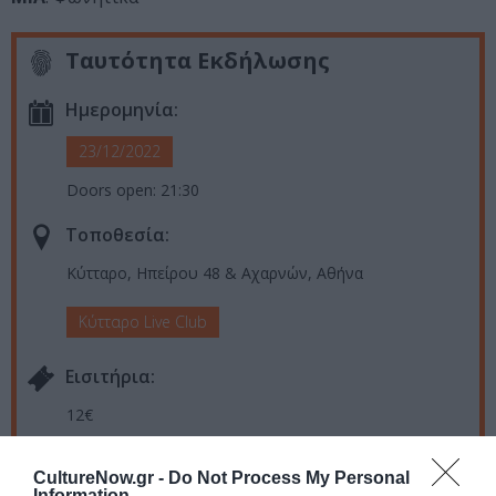
Ταυτότητα Εκδήλωσης
Ημερομηνία:
23/12/2022
Doors open: 21:30
Τοποθεσία:
Κύτταρο, Ηπείρου 48 & Αχαρνών, Αθήνα
Κύτταρο Live Club
Eισιτήρια:
12€
Πληροφορίες / Κρατήσεις:
CultureNow.gr -
Do Not Process My Personal
Information