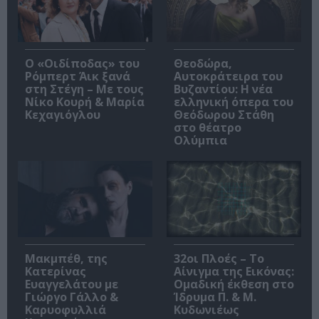
O «Οιδίποδας» του
Θεοδώρα,
Ρόμπερτ Άικ ξανά
Αυτοκράτειρα του
στη Στέγη – Με τους
Βυζαντίου: Η νέα
Νίκο Κουρή & Μαρία
ελληνική όπερα του
Κεχαγιόγλου
Θεόδωρου Στάθη
στο θέατρο
Ολύμπια
Μακμπέθ, της
32οι Πλοές – Το
Κατερίνας
Αίνιγμα της Εικόνας:
Ευαγγελάτου με
Ομαδική έκθεση στο
Γιώργο Γάλλο &
Ίδρυμα Π. & Μ.
Καρυοφυλλιά
Κυδωνιέως