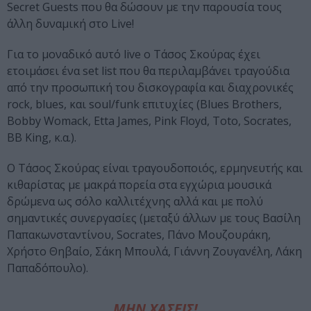
Secret Guests που θα δώσουν με την παρουσία τους
άλλη δυναμική στο Live!
Για το μοναδικό αυτό live o Τάσος Σκούρας έχει
ετοιμάσει ένα set list που θα περιλαμβάνει τραγούδια
από την προσωπική του δισκογραφία και διαχρονικές
rock, blues, και soul/funk επιτυχίες (Blues Brothers,
Bobby Womack, Etta James, Pink Floyd, Toto, Socrates,
BB King, κ.α.).
Ο Τάσος Σκούρας είναι τραγουδοποιός, ερμηνευτής και
κιθαρίστας με μακρά πορεία στα εγχώρια μουσικά
δρώμενα ως σόλο καλλιτέχνης αλλά και με πολύ
σημαντικές συνεργασίες (μεταξύ άλλων με τους Βασίλη
Παπακωνσταντίνου, Socrates, Πάνο Μουζουράκη,
Χρήστο Θηβαίο, Σάκη Μπουλά, Γιάννη Ζουγανέλη, Λάκη
Παπαδόπουλο).
ΜΗΝ ΧΑΣΕΙΣ!