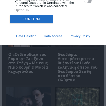
Personal Data that Is Unrelated with the
Purposes for which it was collected.
Opted In
Δημοφιλή Άρθρα
CONFIRM
Data Deletion
Data Access
Privacy Policy
O «Οιδίποδας» του
Θεοδώρα,
Ρόμπερτ Άικ ξανά
Αυτοκράτειρα του
στη Στέγη – Με τους
Βυζαντίου: Η νέα
Νίκο Κουρή & Μαρία
ελληνική όπερα του
Κεχαγιόγλου
Θεόδωρου Στάθη
στο θέατρο
Ολύμπια