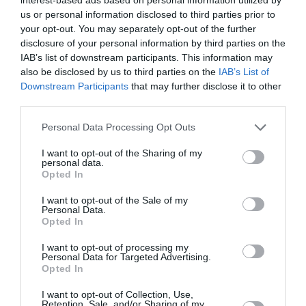
us or personal information disclosed to third parties prior to
your opt-out. You may separately opt-out of the further
disclosure of your personal information by third parties on the
IAB’s list of downstream participants. This information may
Σταύρος Ξαρχάκος:
Η Μουσική
also be disclosed by us to third parties on the
IAB’s List of
Ταξίδι στο φως στο
Τεχνόπολη 2026
Θέατρο Λυκαβηττού
υποδέχεται έναν
Downstream Participants
that may further disclose it to other
δυναμικό
third parties.
συναυλιακό
Σεπτέμβριο!
Personal Data Processing Opt Outs
I want to opt-out of the Sharing of my
personal data.
Opted In
I want to opt-out of the Sale of my
Personal Data.
Opted In
Μέτρημα: Η
K-POP Fever και στη
I want to opt-out of processing my
Νατάσσα
Μονή Λαζαριστών!
Personal Data for Targeted Advertising.
Μποφίλιου στο
Opted In
Αρχαίο Θέατρο Δίου
I want to opt-out of Collection, Use,
Retention, Sale, and/or Sharing of my