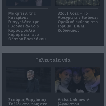
Μακμπέθ, της
32οι Πλοές – Το
Κατερίνας
Αίνιγμα της Εικόνας:
Ευαγγελάτου με
Ομαδική έκθεση στο
Γιώργο Γάλλο &
Ίδρυμα Π. & Μ.
Καρυοφυλλιά
Κυδωνιέως
Καραμπέτη στο
Θέατρο Βασιλάκου
Τελευταία νέα
Σταύρος Ξαρχάκος:
Artist Unknown*
Ταξίδι στο φως στο
[Αγνώστου