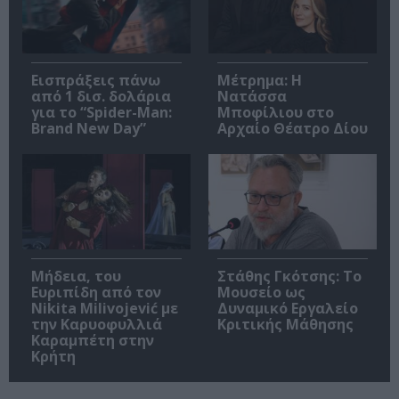
Εισπράξεις πάνω
Μέτρημα: Η
από 1 δισ. δολάρια
Νατάσσα
για το “Spider-Man:
Μποφίλιου στο
Brand New Day”
Αρχαίο Θέατρο Δίου
Μήδεια, του
Στάθης Γκότσης: Το
Ευριπίδη από τον
Μουσείο ως
Nikita Milivojević με
Δυναμικό Εργαλείο
την Καρυοφυλλιά
Κριτικής Μάθησης
Καραμπέτη στην
Κρήτη