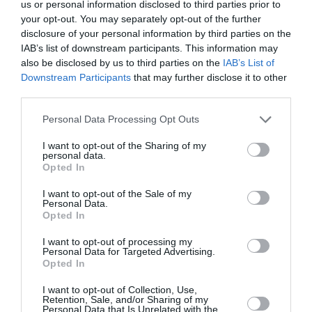
us or personal information disclosed to third parties prior to
Ακολουθήστε το Culturenow.gr στο
Google News
και
your opt-out. You may separately opt-out of the further
μάθετε πρώτοι όλες τις ειδήσεις
disclosure of your personal information by third parties on the
IAB’s list of downstream participants. This information may
Δείτε όλα τα
τελευταία νέα
για την Τέχνη και τον
also be disclosed by us to third parties on the
IAB’s List of
Πολιτισμό στο
Culturenow.gr
Downstream Participants
that may further disclose it to other
third parties.
Νέοι Διαγωνισμοί
❯
Personal Data Processing Opt Outs
I want to opt-out of the Sharing of my
Newsletter
personal data.
Opted In
Κάθε βδομάδα στο e-mail σας τα τελευταία νέα για
την Τέχνη και τον Πολιτισμό!
I want to opt-out of the Sale of my
Personal Data.
Opted In
I want to opt-out of processing my
Personal Data for Targeted Advertising.
Opted In
Ακολουθήστε το Culturenow.gr
I want to opt-out of Collection, Use,
Retention, Sale, and/or Sharing of my
Personal Data that Is Unrelated with the