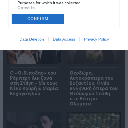
Purposes for which it was collected.
Opted In
CONFIRM
Δημοφιλή Άρθρα
Data Deletion
Data Access
Privacy Policy
O «Οιδίποδας» του
Θεοδώρα,
Ρόμπερτ Άικ ξανά
Αυτοκράτειρα του
στη Στέγη – Με τους
Βυζαντίου: Η νέα
Νίκο Κουρή & Μαρία
ελληνική όπερα του
Κεχαγιόγλου
Θεόδωρου Στάθη
στο θέατρο
Ολύμπια