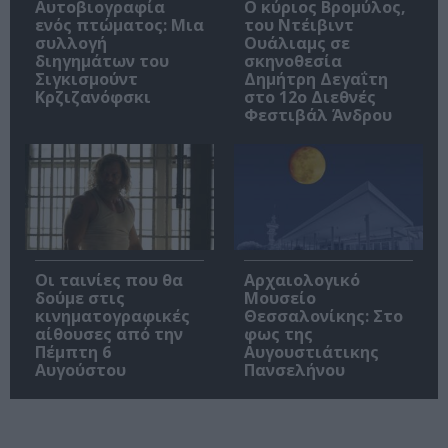
Αυτοβιογραφία
O κύριος Βρομύλος,
ενός πτώματος: Μια
του Ντέιβιντ
συλλογή
Ουάλιαμς σε
διηγημάτων του
σκηνοθεσία
Σιγκισμούντ
Δημήτρη Δεγαΐτη
Κρζιζανόφσκι
στο 12ο Διεθνές
Φεστιβάλ Άνδρου
Οι ταινίες που θα
Αρχαιολογικό
δούμε στις
Μουσείο
κινηματογραφικές
Θεσσαλονίκης: Στο
αίθουσες από την
φως της
Πέμπτη 6
Αυγουστιάτικης
Αυγούστου
Πανσελήνου