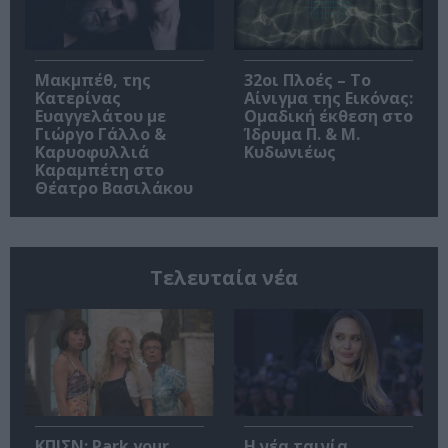
Μακμπέθ, της
32οι Πλοές – Το
Κατερίνας
Αίνιγμα της Εικόνας:
Ευαγγελάτου με
Ομαδική έκθεση στο
Γιώργο Γάλλο &
Ίδρυμα Π. & Μ.
Καρυοφυλλιά
Κυδωνιέως
Καραμπέτη στο
Θέατρο Βασιλάκου
Τελευταία νέα
ΚΠΙΣΝ: Park your
Η νέα ταινία