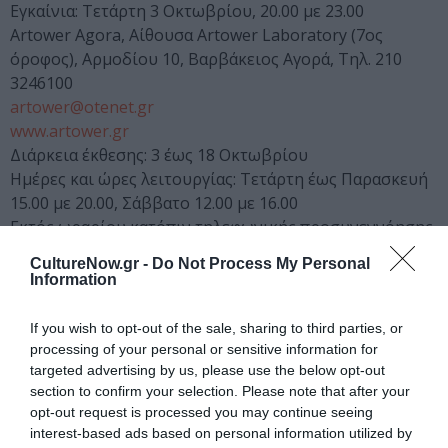
Εγκαίνια: Τετάρτη 3 Οκτωβρίου, 20.00 με 23.00
Artower Agora, Αίθουσα Artower Laboratory (7ος
όροφος), Αρμοδίου 10, Βαρβάκειος Αγορά, Τηλ. 210
3246100
artower@otenet.gr
www.artower.gr
Διάρκεια έκθεσης: 3 έως 18 Οκτωβρίου
Ημέρες και ώρες λειτουργίας: Τετάρτη έως Παρασκευή
15.00 με 20.00, Σάββατο 12.00 με 16.00
Εκτός ωραρίου κατόπιν τηλεφωνικής προσυνεννόησης
Tηλ.: 210 3246100, Κιν.; 6937 425702
CultureNow.gr -
Do Not Process My Personal
Συνδιοργάνωση: Ελληνικό Κέντρο Φωτογραφίας,
Information
ARTOWER AGORA
14ος Διεθνής Μήνας Φωτογραφίας – Ελληνικό Κέντρο
If you wish to opt-out of the sale, sharing to third parties, or
Φωτογραφίας, Τσάμη Καρατάσου 15, Αθήνα, Tηλ.: 210
processing of your personal or sensitive information for
9210545
targeted advertising by us, please use the below opt-out
section to confirm your selection. Please note that after your
desk@hcp.gr
opt-out request is processed you may continue seeing
www.hcp.gr
interest-based ads based on personal information utilized by