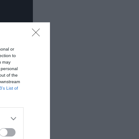
sonal or
ection to
ou may
 personal
out of the
 downstream
B’s List of