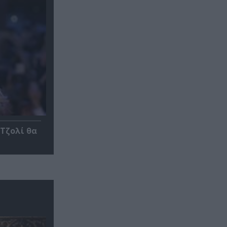
 Τζολί θα