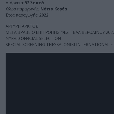
Διάρκεια:
92 λεπτά
Χώρα παραγωγής:
Νότια Κορέα
Έτος παραγωγής:
2022
ΑΡΓΥΡΗ ΑΡΚΤΟΣ
ΜΕΓΑ ΒΡΑΒΕΙΟ ΕΠΙΤΡΟΠΗΣ ΦΕΣΤΙΒΑΛ ΒΕΡΟΛΙΝΟΥ 202
NYFF60 OFFICIAL SELECTION
SPECIAL SCREENING THESSALONIKI INTERNATIONAL FI