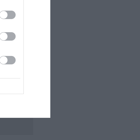
 εδώ!
❯