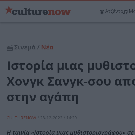
Ατζέντα
Μο
Σινεμά /
Νέα
Ιστορία μιας μυθιστ
Χονγκ Σανγκ-σου απ
στην αγάπη
CULTURENOW
/
28-12-2022
/ 14:29
Η ταινία «Ιστορία μιας μυθιστοριογράφου» σε