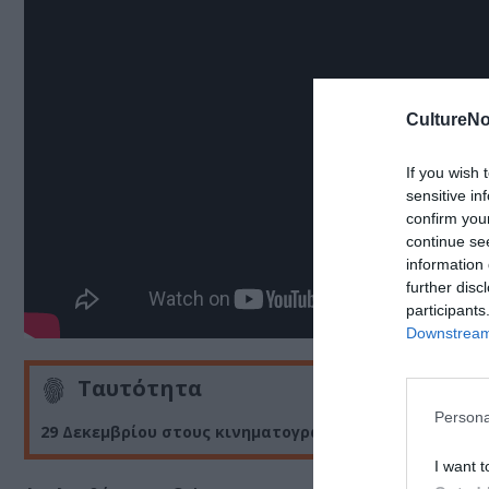
CultureNo
If you wish 
sensitive in
confirm you
continue se
information 
further disc
participants
Downstream 
Ταυτότητα
Persona
29 Δεκεμβρίου στους κινηματογράφους από την Ama F
I want t