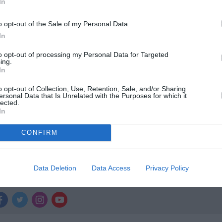
μάθετε πρώτοι όλες τις ειδήσεις
In
ολιτισμό στο
Culturenow.gr
o opt-out of the Sale of my Personal Data.
In
r
Δες
to opt-out of processing my Personal Data for Targeted
ing.
In
o opt-out of Collection, Use, Retention, Sale, and/or Sharing
ersonal Data that Is Unrelated with the Purposes for which it
ΔΑΣ
ΞΕΝΕΣ ΤΑΙΝΙΕΣ
ΣΙΝΕΦΙΛ
lected.
In
CONFIRM
νη και τον Πολιτισμό!
Data Deletion
Data Access
Privacy Policy
λουθήστε το Culturenow.gr