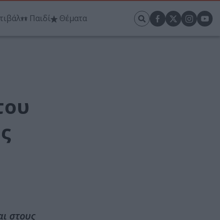
τιβάλ
Παιδί
Θέματα
του
ής
αι στους