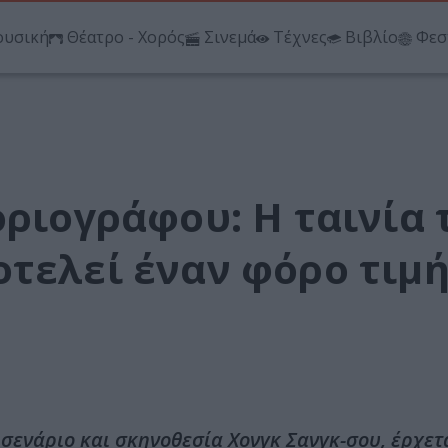
υσική
Θέατρο - Χορός
Σινεμά
Τέχνες
Βιβλίο
Φεσ
οριογράφου: Η ταινία 
οτελεί έναν φόρο τιμ
 σενάριο και σκηνοθεσία Χονγκ Σανγκ-σου, έρχετ