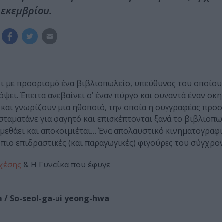
Δεκεμβρίου.
δι με προορισμό ένα βιβλιοπωλείο, υπεύθυνος του οποίου 
όψει. Έπειτα ανεβαίνει σ’ έναν πύργο και συναντά έναν σκη
 και γνωρίζουν μια ηθοποιό, την οποία η συγγραφέας προσ
ς σταματάνε για φαγητό και επισκέπτονται ξανά το βιβλιοπ
 μεθάει και αποκοιμιέται… Ένα απολαυστικό κινηματογραφ
 πιο επιδραστικές (και παραγωγικές) φιγούρες του σύγχρο
σχέσης
& Η Γυναίκα που έφυγε
m / So-seol-ga-ui yeong-hwa