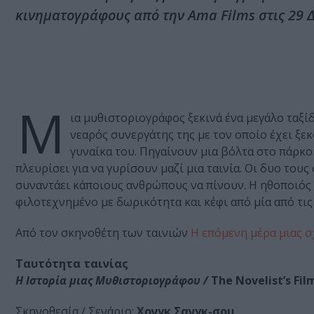
κινηματογράφους από την Ama Films στις 29 
Μ
ια μυθιστοριογράφος ξεκινά ένα μεγάλο ταξί
νεαρός συνεργάτης της με τον οποίο έχει ξεκ
γυναίκα του. Πηγαίνουν μια βόλτα στο πάρκο
πλευρίσει για να γυρίσουν μαζί μια ταινία. Οι δυο του
συναντάει κάποιους ανθρώπους να πίνουν. Η ηθοποιός
φιλοτεχνημένο με δωρικότητα και κέφι από μία από τις
Από τον σκηνοθέτη των ταινιών
Η επόμενη μέρα μιας 
Ταυτότητα ταινίας
Η Ιστορία μιας Μυθιστοριογράφου /
The Novelist’s Fil
Σκηνοθεσία / Σενάριο:
Χονγκ Σανγκ-σου