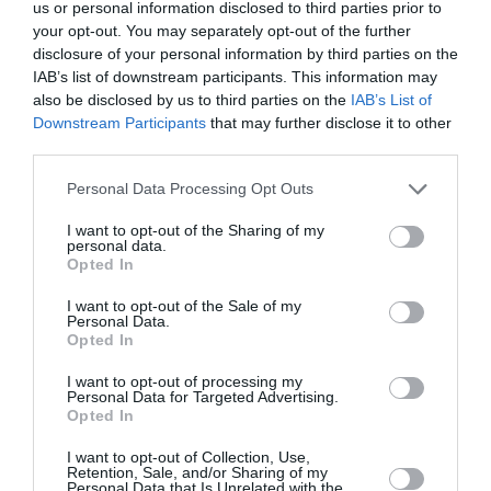
us or personal information disclosed to third parties prior to
your opt-out. You may separately opt-out of the further
19/06/2025
20/06/2025
21/06/2025
disclosure of your personal information by third parties on the
IAB’s list of downstream participants. This information may
22/06/2025
26/06/2025
27/06/2025
also be disclosed by us to third parties on the
IAB’s List of
29/06/2025
05/07/2025
06/07/2025
Downstream Participants
that may further disclose it to other
third parties.
07/07/2025
08/07/2025
13/07/2025
Personal Data Processing Opt Outs
14/07/2025
15/07/2025
16/07/2025
I want to opt-out of the Sharing of my
20:00
personal data.
Opted In
Τοποθεσία:
I want to opt-out of the Sale of my
Personal Data.
Πειραιώς 260 - Χώρος Β, Ταύρος
Opted In
Πειραιώς 260
I want to opt-out of processing my
Personal Data for Targeted Advertising.
Opted In
Eισιτήρια:
I want to opt-out of Collection, Use,
5€
Retention, Sale, and/or Sharing of my
Personal Data that Is Unrelated with the