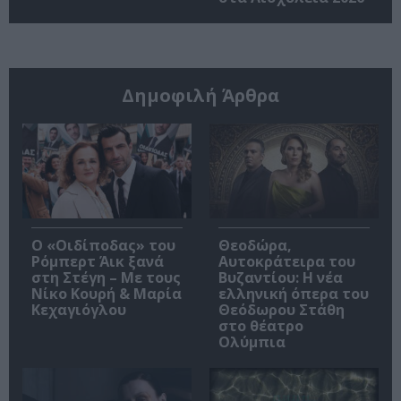
Δημοφιλή Άρθρα
O «Οιδίποδας» του
Θεοδώρα,
Ρόμπερτ Άικ ξανά
Αυτοκράτειρα του
στη Στέγη – Με τους
Βυζαντίου: Η νέα
Νίκο Κουρή & Μαρία
ελληνική όπερα του
Κεχαγιόγλου
Θεόδωρου Στάθη
στο θέατρο
Ολύμπια