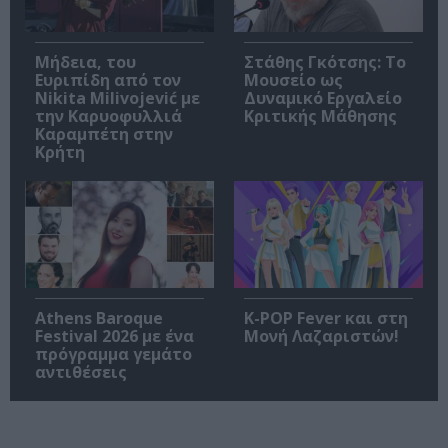
Μήδεια, του
Στάθης Γκότσης: Το
Ευριπίδη από τον
Μουσείο ως
Nikita Milivojević με
Δυναμικό Εργαλείο
την Καρυοφυλλιά
Κριτικής Μάθησης
Καραμπέτη στην
Κρήτη
Athens Baroque
K-POP Fever και στη
Festival 2026 με ένα
Μονή Λαζαριστών!
πρόγραμμα γεμάτο
αντιθέσεις