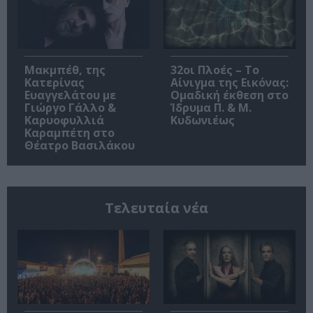
Μακμπέθ, της
32οι Πλοές – Το
Κατερίνας
Αίνιγμα της Εικόνας:
Ευαγγελάτου με
Ομαδική έκθεση στο
Γιώργο Γάλλο &
Ίδρυμα Π. & Μ.
Καρυοφυλλιά
Κυδωνιέως
Καραμπέτη στο
Θέατρο Βασιλάκου
Τελευταία νέα