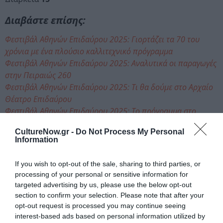
Διαβάστε επίσης:
Φεστιβάλ Αθηνών Επιδαύρου 2025: Γιορτάζει τα 70 του
χρόνια με ένα πλούσιο καλλιτεχνικό πρόγραμμα
Φεστιβάλ Αθηνών Επιδαύρου 2025: Αναλυτικά οι παραγωγές
στην Πειραιώς 260
Φεστιβάλ Αθηνών Επιδαύρου 2025: Τι θα δούμε στο Αρχαίο
Θέατρο Επιδαύρου
Φεστιβάλ Αθηνών Επιδαύρου 2025: Το πρόγραμμα στο
Μικρό Θέατρο Αρχαίας Επιδαύρου
CultureNow.gr -
Do Not Process My Personal
Φεστιβάλ Αθηνών Επιδαύρου 2025: Τι θα δούμε στο
Information
Ηρώδειο
Φεστιβάλ Αθηνών Επιδαύρου 2025: Τι θα ακούσουμε στο
If you wish to opt-out of the sale, sharing to third parties, or
Δημοτικό Θέατρο Λυκαβηττού
processing of your personal or sensitive information for
targeted advertising by us, please use the below opt-out
section to confirm your selection. Please note that after your
Ταυτότητα Εκδήλωσης
opt-out request is processed you may continue seeing
interest-based ads based on personal information utilized by
Ημερομηνία: