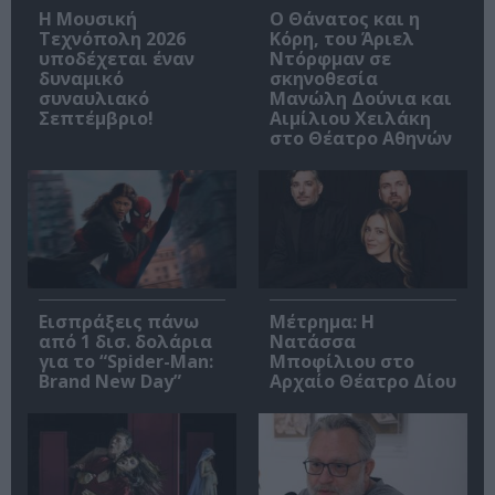
Η Μουσική
Ο Θάνατος και η
Τεχνόπολη 2026
Κόρη, του Άριελ
υποδέχεται έναν
Ντόρφμαν σε
δυναμικό
σκηνοθεσία
συναυλιακό
Μανώλη Δούνια και
Σεπτέμβριο!
Αιμίλιου Χειλάκη
στο Θέατρο Αθηνών
Εισπράξεις πάνω
Μέτρημα: Η
από 1 δισ. δολάρια
Νατάσσα
για το “Spider-Man:
Μποφίλιου στο
Brand New Day”
Αρχαίο Θέατρο Δίου