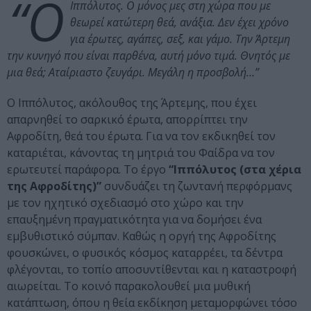
“Ο
Ιππόλυτος. Ο μόνος μες στη χώρα που με
θεωρεί κατώτερη θεά, ανάξια. Δεν έχει χρόνο
για έρωτες, αγάπες, σεξ, και γάμο. Την Άρτεμη
την κυνηγό που είναι παρθένα, αυτή μόνο τιμά. Θνητός με
μια θεά; Αταίριαστο ζευγάρι. Μεγάλη η προσβολή…”
Ο Ιππόλυτος, ακόλουθος της Άρτεμης, που έχει
απαρνηθεί το σαρκικό έρωτα, απορρίπτει την
Αφροδίτη, θεά του έρωτα. Για να τον εκδικηθεί τον
καταριέται, κάνοντας τη μητριά του Φαίδρα να τον
ερωτευτεί παράφορα. Το έργο
“Ιππόλυτος (στα χέρια
της Αφροδίτης)”
συνδυάζει τη ζωντανή περφόρμανς
με τον ηχητικό σχεδιασμό στο χώρο και την
επαυξημένη πραγματικότητα για να δομήσει ένα
εμβυθιστικό σύμπαν. Καθώς η οργή της Αφροδίτης
φουσκώνει, ο φυσικός κόσμος καταρρέει, τα δέντρα
φλέγονται, το τοπίο αποσυντίθενται και η καταστροφή
αιωρείται. Το κοινό παρακολουθεί μια μυθική
κατάπτωση, όπου η θεία εκδίκηση μεταμορφώνει τόσο