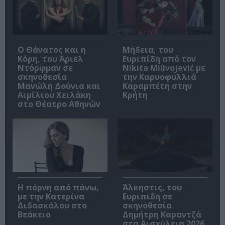
Ο Θάνατος και η
Μήδεια, του
Κόρη, του Άριελ
Ευριπίδη από τον
Ντόρφμαν σε
Nikita Milivojević με
σκηνοθεσία
την Καρυοφυλλιά
Μανώλη Δούνια και
Καραμπέτη στην
Αιμίλιου Χειλάκη
Κρήτη
στο Θέατρο Αθηνών
Η πόρνη από πάνω,
Άλκηστις, του
με την Κατερίνα
Ευριπίδη σε
Διδασκάλου στο
σκηνοθεσία
Βεάκειο
Δημήτρη Καραντζά
στα Αισχύλεια 2026