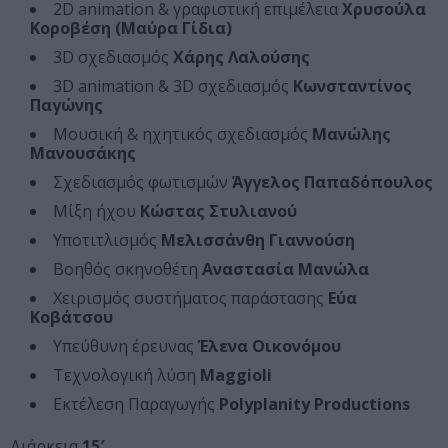
2D animation & γραφιστική επιμέλεια
Χρυσούλα
Κοροβέση (Μαύρα Γίδια)
3D σχεδιασμός
Χάρης Λαλούσης
3D animation & 3D σχεδιασμός
Κωνσταντίνος
Παγώνης
Μουσική & ηχητικός σχεδιασμός
Μανώλης
Μανουσάκης
Σχεδιασμός φωτισμών
Άγγελος Παπαδόπουλος
Μίξη ήχου
Κώστας Στυλιανού
Υποτιτλισμός
Μελισσάνθη Γιαννούση
Βοηθός σκηνοθέτη
Αναστασία Μανώλα
Χειρισμός συστήματος παράστασης
Εύα
Κοβάτσου
Υπεύθυνη έρευνας
Έλενα Οικονόμου
Τεχνολογική λύση
Maggioli
Εκτέλεση Παραγωγής
Polyplanity Productions
Διάρκεια
15′