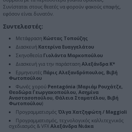
Συνίσταται στους θεατές να φορούν φακούς επαφής,
εφόσον είναι δυνατόν.
Συντελεστές:
Μετάφραση
Κώστας Τοπούζης
Διασκευή
Κατερίνα Ευαγγελάτου
Σκηνοθεσία
Γιολάντα Μαρκοπούλου
Διασκευή για την παράσταση
Αλεξάνδρα Κ*
Ερμηνευτές
Πάρις Αλεξανδρόπουλος, Βιβή
Φωτοπούλου
Φωνές χορού
Pentagónia
(
Μαριάμ Ρουχάτζε,
Θεοδώρα Γεωργακοπούλου, Ασημίνα
Αναστασοπούλου, Θάλεια Σταματέλου, Βιβή
Φωτοπούλου
)
Προγραμματισμός
Όλγα Χατζηφώτη / Maggioli
Προγραμματισμός, τεχνολογικός καλλιτεχνικός
σχεδιασμός & VFX
Αλεξάνδρα Νιάκα