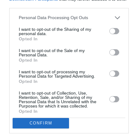
third parties.
Personal Data Processing Opt Outs
I want to opt-out of the Sharing of my
personal data.
Ακολουθήστε το Culturenow.gr
Opted In
I want to opt-out of the Sale of my
Personal Data.
Opted In
I want to opt-out of processing my
Personal Data for Targeted Advertising.
Δημοφιλή Άρθρα
Opted In
I want to opt-out of Collection, Use,
Retention, Sale, and/or Sharing of my
Personal Data that Is Unrelated with the
Purposes for which it was collected.
Opted In
CONFIRM
O «Οιδίποδας» του
Θεοδώρα,
Ρόμπερτ Άικ ξανά
Αυτοκράτειρα του