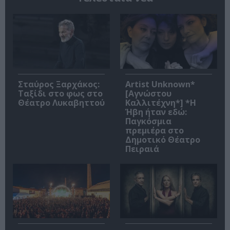
Σταύρος Ξαρχάκος:
Artist Unknown*
Ταξίδι στο φως στο
[Αγνώστου
Θέατρο Λυκαβηττού
Καλλιτέχνη*] *Η
Ήβη ήταν εδώ:
Παγκόσμια
πρεμιέρα στο
Δημοτικό Θέατρο
Πειραιά