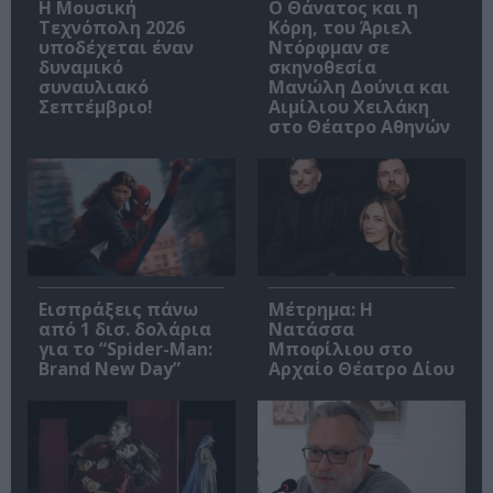
Η Μουσική
Ο Θάνατος και η
Τεχνόπολη 2026
Κόρη, του Άριελ
υποδέχεται έναν
Ντόρφμαν σε
δυναμικό
σκηνοθεσία
συναυλιακό
Μανώλη Δούνια και
Σεπτέμβριο!
Αιμίλιου Χειλάκη
στο Θέατρο Αθηνών
Εισπράξεις πάνω
Μέτρημα: Η
από 1 δισ. δολάρια
Νατάσσα
για το “Spider-Man:
Μποφίλιου στο
Brand New Day”
Αρχαίο Θέατρο Δίου