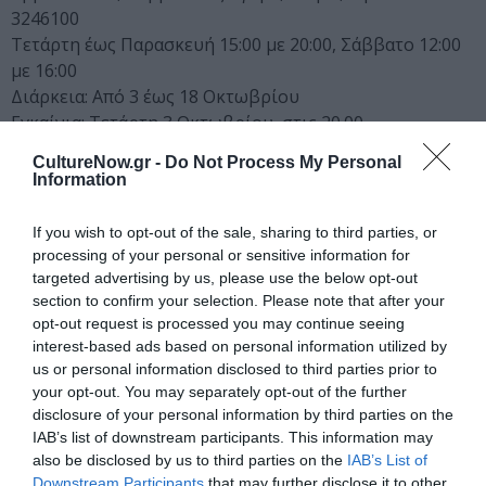
3246100
Tετάρτη έως Παρασκευή 15:00 με 20:00, Σάββατο 12:00
με 16:00
Διάρκεια: Από 3 έως 18 Οκτωβρίου
Εγκαίνια: Τετάρτη 3 Οκτωβρίου, στις 20.00
www.hcp.gr
CultureNow.gr -
Do Not Process My Personal
Information
Ακολουθήστε το Culturenow.gr στο
Google News
και
μάθετε πρώτοι όλες τις ειδήσεις
If you wish to opt-out of the sale, sharing to third parties, or
processing of your personal or sensitive information for
Δείτε όλα τα
τελευταία νέα
για την Τέχνη και τον
targeted advertising by us, please use the below opt-out
Πολιτισμό στο
Culturenow.gr
section to confirm your selection. Please note that after your
opt-out request is processed you may continue seeing
interest-based ads based on personal information utilized by
Νέοι Διαγωνισμοί
❯
us or personal information disclosed to third parties prior to
your opt-out. You may separately opt-out of the further
Newsletter
disclosure of your personal information by third parties on the
IAB’s list of downstream participants. This information may
Κάθε βδομάδα στο e-mail σας τα τελευταία νέα για
also be disclosed by us to third parties on the
IAB’s List of
την Τέχνη και τον Πολιτισμό!
Downstream Participants
that may further disclose it to other