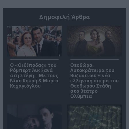
Δημοφιλή Άρθρα
O «Οιδίποδας» του
Θεοδώρα,
Ρόμπερτ Άικ ξανά
Αυτοκράτειρα του
στη Στέγη – Με τους
Βυζαντίου: Η νέα
Νίκο Κουρή & Μαρία
ελληνική όπερα του
Κεχαγιόγλου
Θεόδωρου Στάθη
στο θέατρο
Ολύμπια