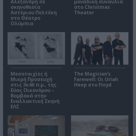
Αλεξανδρή σε
μοναδική συναυλία
σκηνοθεσία
στο Christmas
Αστέριου Πελτέκη
Theater
στο Θέατρο
Ολύμπια
Μεσοτοιχίες ή
The Magician’s
Μικρή Προσευχή
Farewell: Οι Uriah
στις 3κ46 π.μ., της
Heep στο Floyd
Εύας Οικονόμου –
Βαμβακά στην
Εναλλακτική Σκηνή
ΕΛΣ