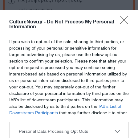
Τηλ: 2106236721
CultureNow.gr -
Do Not Process My Personal
Information
Ακολουθήστε το Culturenow.gr στο
Google News
και
μάθετε πρώτοι όλες τις ειδήσεις
If you wish to opt-out of the sale, sharing to third parties, or
processing of your personal or sensitive information for
Δείτε όλα τα
τελευταία νέα
για την Τέχνη και τον
targeted advertising by us, please use the below opt-out
Πολιτισμό στο
Culturenow.gr
section to confirm your selection. Please note that after your
opt-out request is processed you may continue seeing
Νέοι Διαγωνισμοί
❯
interest-based ads based on personal information utilized by
us or personal information disclosed to third parties prior to
Tags
your opt-out. You may separately opt-out of the further
disclosure of your personal information by third parties on the
ΓΚΑΛΕΡΙ ΤΕΧΝΗΣ - ΑΙΘΟΥΣΕΣ ΤΕΧΝΗΣ
IAB’s list of downstream participants. This information may
also be disclosed by us to third parties on the
IAB’s List of
ΓΛΥΠΤΙΚΗ - ΧΑΡΑΚΤΙΚΗ
ΔΩΡΕΑΝ ΕΚΔΗΛΩΣΕΙΣ
Downstream Participants
that may further disclose it to other
third parties.
ΕΙΚΑΣΤΙΚΕΣ ΕΚΘΕΣΕΙΣ
Personal Data Processing Opt Outs
Newsletter