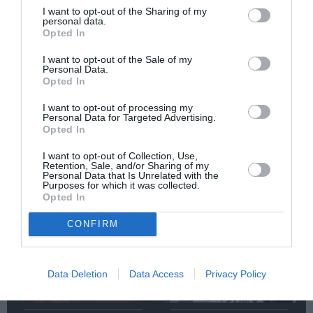
I want to opt-out of the Sharing of my
Κάθε βδομάδα στο e-mail σας τα τελευταία νέα για
personal data.
Opted In
την Τέχνη και τον Πολιτισμό!
I want to opt-out of the Sale of my
Personal Data.
Opted In
I want to opt-out of processing my
Personal Data for Targeted Advertising.
Ακολουθήστε το Culturenow.gr
Opted In
I want to opt-out of Collection, Use,
Retention, Sale, and/or Sharing of my
Personal Data that Is Unrelated with the
Purposes for which it was collected.
Opted In
Σχετικά Άρθρα
CONFIRM
Data Deletion
Data Access
Privacy Policy