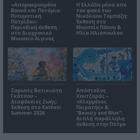
«Απομακρυσμένα
Η Ελλάδα μέσα από
Βουνά και Ποτάμια:
τον φακό του
Πνευματική
Νικόλαου Τομπάζη:
Πατρίδα»:
Έκθεση στο
Περιοδική έκθεση
Μουσείο Πάνου &
στο Διαχρονικό
Ηλία Ηλιόπουλου
Μουσείο Αίγινας
Σαρωνίς Βατικιώτη
Απόστολος
Γκάτσου –
Χαντζαράς –
Διαφάνειες Ζωής:
«Κλεμμένος
Έκθεση στο Katheti
Πειρατής» &
Summer 2026
“Beauty and Blue”:
Διπλή παράλληλη
έκθεση στην Πάτμο