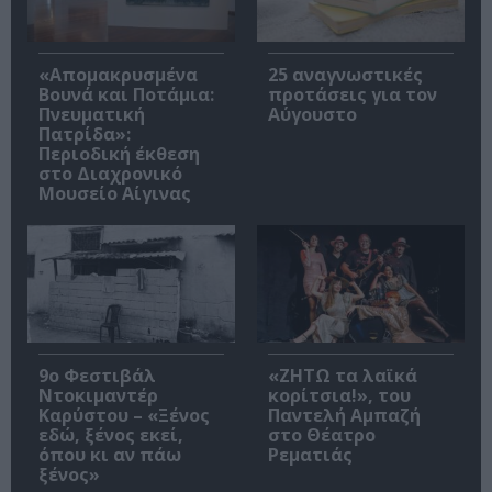
«Απομακρυσμένα
25 αναγνωστικές
Βουνά και Ποτάμια:
προτάσεις για τον
Πνευματική
Αύγουστο
Πατρίδα»:
Περιοδική έκθεση
στο Διαχρονικό
Μουσείο Αίγινας
9ο Φεστιβάλ
«ΖΗΤΩ τα λαϊκά
Ντοκιμαντέρ
κορίτσια!», του
Καρύστου – «Ξένος
Παντελή Αμπαζή
εδώ, ξένος εκεί,
στο Θέατρο
όπου κι αν πάω
Ρεματιάς
ξένος»