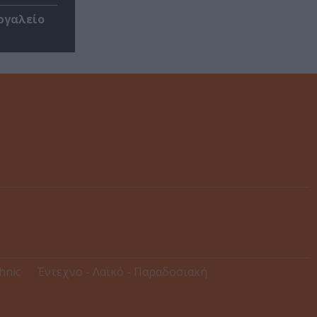
ργαλείο
thnic
Έντεχνο - Λαϊκό - Παραδοσιακή