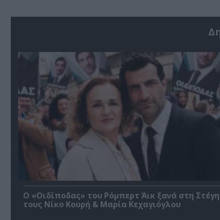
Δ
O «Οιδίποδας» του Ρόμπερτ Άικ ξανά στη Στέγη
τους Νίκο Κουρή & Μαρία Κεχαγιόγλου