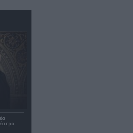
έα
θέατρο