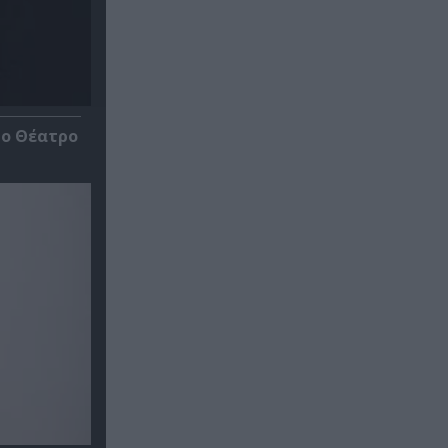
ίο Θέατρο