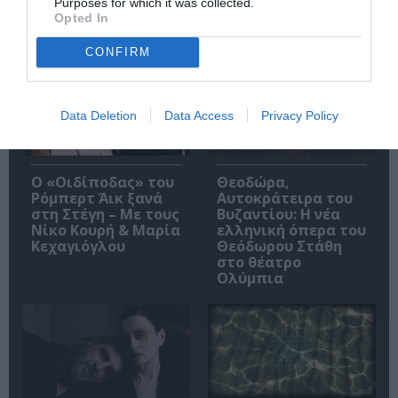
Purposes for which it was collected.
Opted In
Δημοφιλή Άρθρα
CONFIRM
Data Deletion
Data Access
Privacy Policy
O «Οιδίποδας» του
Θεοδώρα,
Ρόμπερτ Άικ ξανά
Αυτοκράτειρα του
στη Στέγη – Με τους
Βυζαντίου: Η νέα
Νίκο Κουρή & Μαρία
ελληνική όπερα του
Κεχαγιόγλου
Θεόδωρου Στάθη
στο θέατρο
Ολύμπια