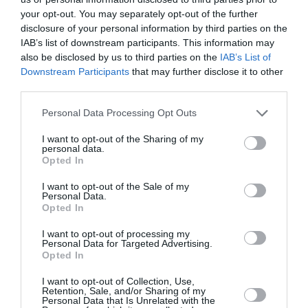
your opt-out. You may separately opt-out of the further
Δείτε όλα τα
τελευταία νέα
για την Τέχνη και τον
disclosure of your personal information by third parties on the
Πολιτισμό στο
Culturenow.gr
IAB’s list of downstream participants. This information may
also be disclosed by us to third parties on the
IAB’s List of
Downstream Participants
that may further disclose it to other
Νέοι Διαγωνισμοί
❯
third parties.
Personal Data Processing Opt Outs
Newsletter
Κάθε βδομάδα στο e-mail σας τα τελευταία νέα για
I want to opt-out of the Sharing of my
personal data.
την Τέχνη και τον Πολιτισμό!
Opted In
I want to opt-out of the Sale of my
Personal Data.
Opted In
I want to opt-out of processing my
Ακολουθήστε το Culturenow.gr
Personal Data for Targeted Advertising.
Opted In
I want to opt-out of Collection, Use,
Retention, Sale, and/or Sharing of my
Personal Data that Is Unrelated with the