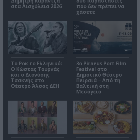
Δημήτρη Καραντζά
δύο παραστάσεις
στα Αισχύλεια 2026
που δεν πρέπει να
χάσετε
Το Ροκ το Ελληνικό:
3o Piraeus Port Film
Ο Κώστας Τουρνάς
Festival στο
και ο Διονύσης
Δημοτικό Θέατρο
Τσακνής στο
Πειραιά – Από τη
Θέατρο Άλσος ΔΕΗ
Βαλτική στη
Μεσόγειο