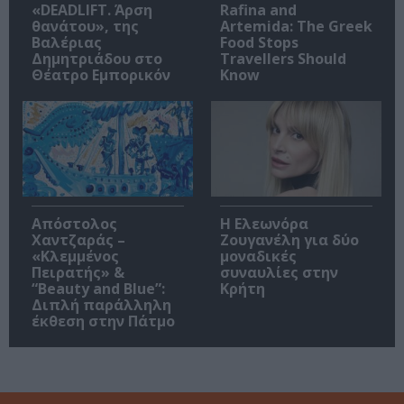
«DEADLIFT. Άρση
Rafina and
θανάτου», της
Artemida: The Greek
Βαλέριας
Food Stops
Δημητριάδου στο
Travellers Should
Θέατρο Εμπορικόν
Know
Απόστολος
Η Ελεωνόρα
Χαντζαράς –
Ζουγανέλη για δύο
«Κλεμμένος
μοναδικές
Πειρατής» &
συναυλίες στην
“Beauty and Blue”:
Κρήτη
Διπλή παράλληλη
έκθεση στην Πάτμο