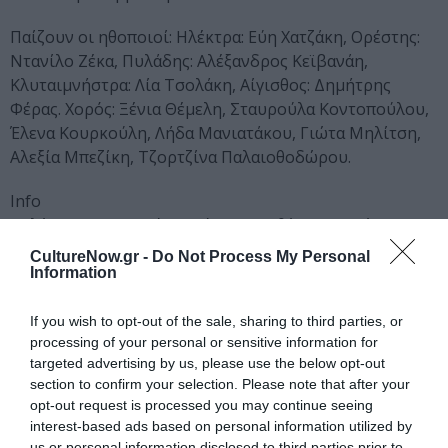
Παίζουν οι ηθοποιοί: Ηλέκτρα: Εύη Χατζάκη, Ορέστης:
Ντανίλο Ζέκα, Πυλάδης: Αλέξανδρος Κεϊβανάη,
Κλυταιμνήστρα: Λία Τσολάκη, Αίγισθος: Δημήτρης
Φέρας. Χορός: Ξένια Θέμελη, Σταυρούλα Κοντοπούλου,
Έλενα Κουρκούλη, Λήδα Μανιατάκου, Γιώτα Μηλίτση,
Αλεξία Μπεζίκη, Τζορτζίνα Παλαιοθοδώρου.
Info
«Ηλέκτρα Αυτουργός» από το Χοροθέατρο «Ροές»
Έως τις 19 Απριλίου
CultureNow.gr -
Do Not Process My Personal
Μουσείο Μπενάκη, Πειραιώς 138 και Ανδρονίκου
Information
Ώρα έναρξης: 21:15
Εισιτήρια: 25 ευρώ, 15 ευρώ (φοιτητικό)
If you wish to opt-out of the sale, sharing to third parties, or
processing of your personal or sensitive information for
Τηλέφωνο για πληροφορίες-κρατήσεις: 2103479426
targeted advertising by us, please use the below opt-out
(Χοροθέατρο «Ροές»), 2103453111 (Μουσείο Μπενάκη)
section to confirm your selection. Please note that after your
opt-out request is processed you may continue seeing
Ακολουθήστε το Culturenow.gr στο
Google News
και
interest-based ads based on personal information utilized by
μάθετε πρώτοι όλες τις ειδήσεις
us or personal information disclosed to third parties prior to