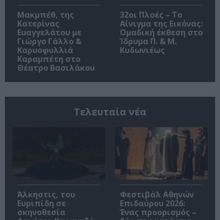
Μακμπέθ, της
32οι Πλοές – Το
Κατερίνας
Αίνιγμα της Εικόνας:
Ευαγγελάτου με
Ομαδική έκθεση στο
Γιώργο Γάλλο &
Ίδρυμα Π. & Μ.
Καρυοφυλλιά
Κυδωνιέως
Καραμπέτη στο
Θέατρο Βασιλάκου
Τελευταία νέα
Άλκηστις, του
Φεστιβάλ Αθηνών
Ευριπίδη σε
Επιδαύρου 2026:
σκηνοθεσία
Ένας προορισμός –