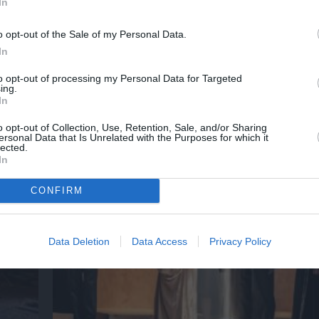
In
o opt-out of the Sale of my Personal Data.
ο
32οι Πλοές – Το Αίνιγμα της Εικόνας: Ομαδι
In
στο Ίδρυμα Π. & Μ. Κυδωνιέως
to opt-out of processing my Personal Data for Targeted
ing.
In
o opt-out of Collection, Use, Retention, Sale, and/or Sharing
Τελευταία νέα
ersonal Data that Is Unrelated with the Purposes for which it
lected.
In
CONFIRM
Data Deletion
Data Access
Privacy Policy