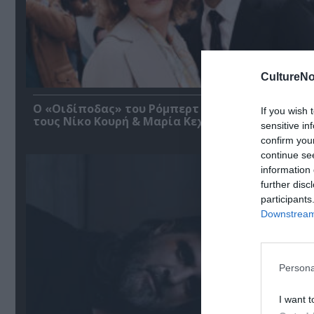
CultureNo
O «Οιδίποδας» του Ρόμπερτ Άικ ξανά στη Στέγη
If you wish 
τους Νίκο Κουρή & Μαρία Κεχαγιόγλου
sensitive in
confirm you
continue se
information 
further disc
participants
Downstream 
Persona
I want t