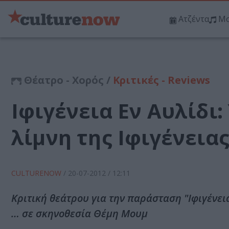
Ατζέντα
Μο
Θέατρο - Χορός /
Κριτικές - Reviews
Ιφιγένεια Εν Αυλίδι:
λίμνη της Ιφιγένεια
CULTURENOW
/
20-07-2012
/ 12:11
Κριτική θεάτρου για την παράσταση "Ιφιγένε
… σε σκηνοθεσία Θέμη Μουμ