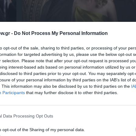
w.gr -
Do Not Process My Personal Information
 – Με
Θεοδώρα, Αυτοκράτειρα του Βυζαντίου: Η ν
to opt-out of the sale, sharing to third parties, or processing of your per
ελληνική όπερα του Θεόδωρου Στάθη στο 
formation for targeted advertising by us, please use the below opt-out s
Ολύμπια
r selection. Please note that after your opt-out request is processed y
eing interest-based ads based on personal information utilized by us or
disclosed to third parties prior to your opt-out. You may separately opt-
losure of your personal information by third parties on the IAB’s list of
. This information may also be disclosed by us to third parties on the
IA
Participants
that may further disclose it to other third parties.
l Data Processing Opt Outs
o opt-out of the Sharing of my personal data.