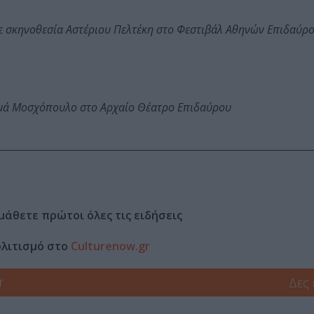
ε σκηνοθεσία Αστέριου Πελτέκη στο Φεστιβάλ Αθηνών Επιδαύρ
ωμά Μοσχόπουλο στο Αρχαίο Θέατρο Επιδαύρου
μάθετε πρώτοι όλες τις ειδήσεις
ολιτισμό στο
Culturenow.gr
r
Δες