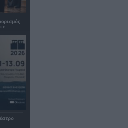
οορισμός
τε
Θέατρο