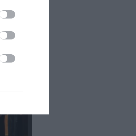
κή έκθεση