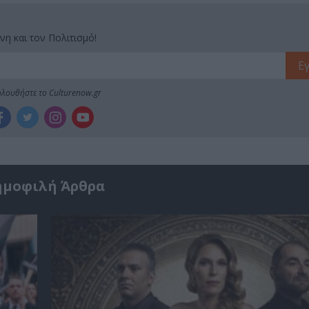
νη και τον Πολιτισμό!
λουθήστε το Culturenow.gr
ημοφιλή Άρθρα