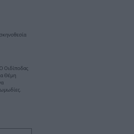
 σκηνοθεσία
 Ο Οιδίποδας
ία Θέμη
να
κωμωδίες.