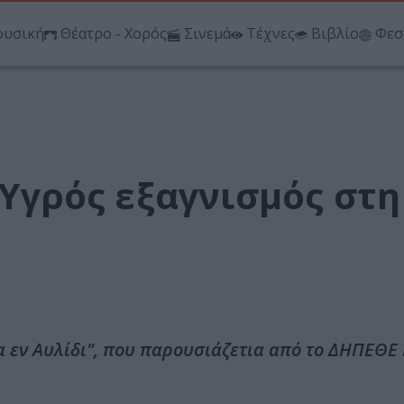
υσική
Θέατρο - Χορός
Σινεμά
Τέχνες
Βιβλίο
Φεσ
 Υγρός εξαγνισμός στη
ς
ια εν Αυλίδι", που παρουσιάζετια από το ΔΗΠΕΘΕ