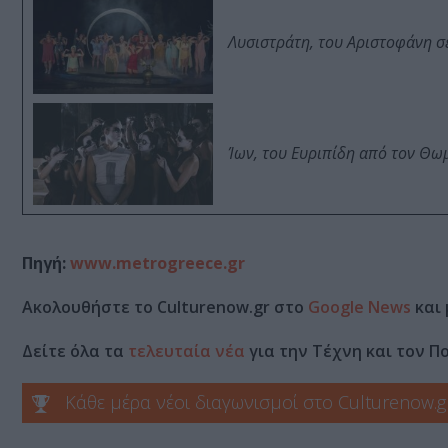
Λυσιστράτη, του Αριστοφάνη σ
Ίων, του Ευριπίδη από τον Θ
Πηγή:
www.metrogreece.gr
Ακολουθήστε το Culturenow.gr στο
Google News
και 
Δείτε όλα τα
τελευταία νέα
για την Τέχνη και τον Π
Κάθε μέρα νέοι διαγωνισμοί στο Culturenow.g