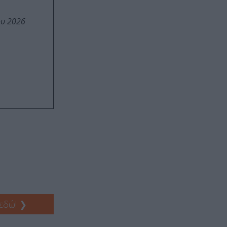
ου 2026
 εδώ!
❯