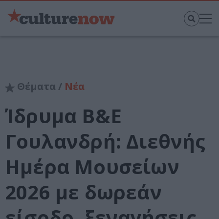
Θέματα /
Νέα
Ίδρυμα Β&Ε
Γουλανδρή: Διεθνής
Ημέρα Μουσείων
2026 με δωρεάν
είσοδο, ξεναγήσεις