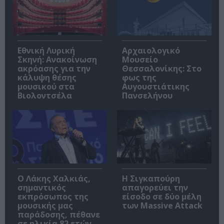
Εθνική Λυρική
Αρχαιολογικό
Σκηνή: Ανακοίνωση
Μουσείο
ακρόασης για την
Θεσσαλονίκης: Στο
κάλυψη θέσης
φως της
μουσικού στα
Αυγουστιάτικης
Βιολοντσέλα
Πανσελήνου
Ο Λάκης Χαλκιάς,
Η Σιγκαπούρη
σημαντικός
απαγορεύει την
εκπρόσωπος της
είσοδο σε δύο μέλη
μουσικής μας
των Massive Attack
παράδοσης, πέθανε
σε ηλικία 82 ετών