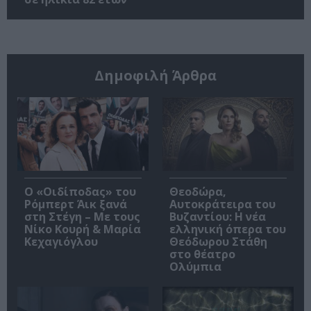
Δημοφιλή Άρθρα
O «Οιδίποδας» του
Θεοδώρα,
Ρόμπερτ Άικ ξανά
Αυτοκράτειρα του
στη Στέγη – Με τους
Βυζαντίου: Η νέα
Νίκο Κουρή & Μαρία
ελληνική όπερα του
Κεχαγιόγλου
Θεόδωρου Στάθη
στο θέατρο
Ολύμπια