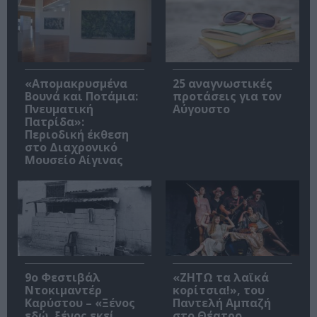
«Απομακρυσμένα
25 αναγνωστικές
Βουνά και Ποτάμια:
προτάσεις για τον
Πνευματική
Αύγουστο
Πατρίδα»:
Περιοδική έκθεση
στο Διαχρονικό
Μουσείο Αίγινας
9ο Φεστιβάλ
«ΖΗΤΩ τα λαϊκά
Ντοκιμαντέρ
κορίτσια!», του
Καρύστου – «Ξένος
Παντελή Αμπαζή
εδώ, ξένος εκεί,
στο Θέατρο