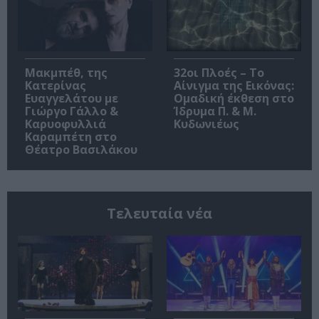
Μακμπέθ, της
32οι Πλοές – Το
Κατερίνας
Αίνιγμα της Εικόνας:
Ευαγγελάτου με
Ομαδική έκθεση στο
Γιώργο Γάλλο &
Ίδρυμα Π. & Μ.
Καρυοφυλλιά
Κυδωνιέως
Καραμπέτη στο
Θέατρο Βασιλάκου
Τελευταία νέα