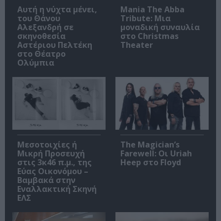
Αυτή η νύχτα μένει,
Mania The Abba
του Θάνου
Tribute: Μια
Αλεξανδρή σε
μοναδική συναυλία
σκηνοθεσία
στο Christmas
Αστέριου Πελτέκη
Theater
στο Θέατρο
Ολύμπια
Μεσοτοιχίες ή
The Magician’s
Μικρή Προσευχή
Farewell: Οι Uriah
στις 3κ46 π.μ., της
Heep στο Floyd
Εύας Οικονόμου –
Βαμβακά στην
Εναλλακτική Σκηνή
ΕΛΣ