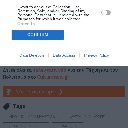
Δωρεάν - η ηλεκτρονική προκράτηση είναι απαραίτητη
I want to opt-out of Collection, Use,
Retention, Sale, and/or Sharing of my
για τη συμμετοχή σας
Personal Data that Is Unrelated with the
Purposes for which it was collected.
Πληροφορίες / Κρατήσεις:
Opted In
Τηλ.: 210 7252895 |
goulandris.gr
CONFIRM
Ακολουθήστε το Culturenow.gr στο
Google News
και
Data Deletion
Data Access
Privacy Policy
μάθετε πρώτοι όλες τις ειδήσεις
Δείτε όλα τα
τελευταία νέα
για την Τέχνη και τον
Πολιτισμό στο
Culturenow.gr
Νέοι Διαγωνισμοί
❯
Tags
ΔΙΕΘΝΗΣ ΗΜΕΡΑ ΜΟΥΣΕΙΩΝ
ΔΩΡΕΑΝ ΕΚΔΗΛΩΣΕΙΣ
ΕΙΚΑΣΤΙΚΕΣ ΕΚΘΕΣΕΙΣ
ΞΕΝΑΓΗΣΕΙΣ