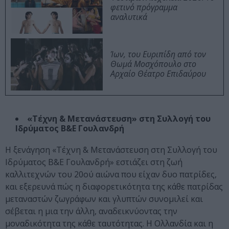
φετινό πρόγραμμα
αναλυτικά
Ίων, του Ευριπίδη από τον
Θωμά Μοσχόπουλο στο
Αρχαίο Θέατρο Επιδαύρου
«Τέχνη & Μετανάστευση» στη Συλλογή του
Ιδρύματος Β&Ε Γουλανδρή
Η ξενάγηση «Τέχνη & Μετανάστευση στη Συλλογή του
Ιδρύματος Β&Ε Γουλανδρή» εστιάζει στη ζωή
καλλιτεχνών του 20ού αιώνα που είχαν δυο πατρίδες,
και εξερευνά πώς η διαφορετικότητα της κάθε πατρίδας
μεταναστών ζωγράφων και γλυπτών συνομιλεί και
σέβεται η μια την άλλη, αναδεικνύοντας την
μοναδικότητα της κάθε ταυτότητας. Η Ολλανδία και η