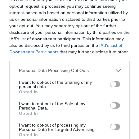
θέατρο και τη μουσική, τα οποία εντάσσει στην
opt-out request is processed you may continue seeing
εκπαιδευτική διαδικασία.
interest-based ads based on personal information utilized by
us or personal information disclosed to third parties prior to
Δευτέρα 18 Μαΐου 2026 | 18.30-20.30
your opt-out. You may separately opt-out of the further
Αριθμός συμμετεχόντων: Έως 24 άτομα
disclosure of your personal information by third parties on the
IAB’s list of downstream participants. This information may
also be disclosed by us to third parties on the
IAB’s List of
Ταυτότητα Εκδήλωσης
Downstream Participants
that may further disclose it to other
third parties.
Ημερομηνία:
Personal Data Processing Opt Outs
18/05/2026
I want to opt-out of the Sharing of my
personal data.
Τοποθεσία:
Opted In
Ίδρυμα Βασίλη & Ελίζας Γουλανδρή, Ερατοσθένους
I want to opt-out of the Sale of my
13, Αθήνα
Personal Data.
Opted In
Ίδρυμα Βασίλη και Ελίζας Γουλανδρή
I want to opt-out of processing my
Personal Data for Targeted Advertising.
Opted In
Eισιτήρια: