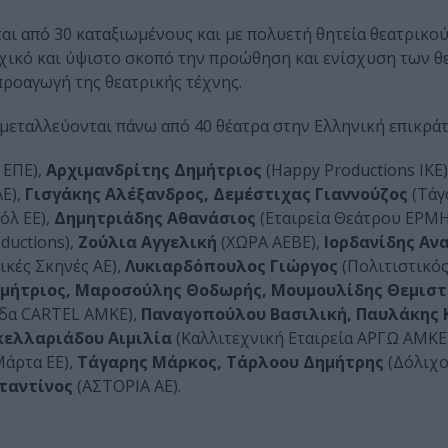
αι από 30 καταξιωμένους και με πολυετή θητεία θεατρικο
ρχικό και ύψιστο σκοπό την προώθηση και ενίσχυση των 
προαγωγή της θεατρικής τέχνης.
μεταλλεύονται πάνω από 40 θέατρα στην Ελληνική επικράτ
 EΠΕ),
Αρχιμανδρίτης Δημήτριος
(Happy Productions IKE)
Ε),
Γισγάκης Αλέξανδρος, Δεμέστιχας Γιαννούζος
(Τάγ
όλ ΕΕ),
Δημητριάδης Αθανάσιος
(Εταιρεία Θεάτρου ΕΡΜ
ductions),
Ζούλια Αγγελική
(ΧΩΡΑ ΑΕΒΕ),
Ιορδανίδης Αν
ικές Σκηνές ΑΕ),
Λυκιαρδόπουλος Γιώργος
(Πολιτιστικό
μήτριος, Μαροσούλης Θοδωρής, Μουμουλίδης Θεμισ
δα CARTEL ΑΜΚΕ),
Παναγοπούλου Βασιλική, Παυλάκης 
κελλαριάδου Αιμιλία
(Καλλιτεχνική Εταιρεία ΑΡΓΩ ΑΜΚΕ
άρτα ΕΕ),
Τάγαρης Μάρκος, Τάρλοου Δημήτρης
(Δόλιχο
ταντίνος
(ΑΣΤΟΡΙΑ ΑΕ).