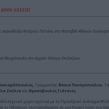
ΜΗΝ ΧΑΣΕΙΣ!
ε σκηνοθεσία Αστέριου Πελτέκη στο Φεστιβάλ Αθηνών Επιδαύρ
ωμά Μοσχόπουλο στο Αρχαίο Θέατρο Επιδαύρου
 Λυκιαρδόπουλος
, Γραμματέας:
Βάσια Παναγοπούλου
, Τ
έλα Ζούλια
και
Θρασύβουλος Γιάτσιος
.
λλιτεχνικό χώρο σχετικά με το Προεδρικό Διάταγμα 85/2
αι οι Ηθοποιοί, συντασσόμαστε σε μια δίκαιη λύση του π