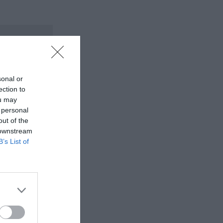
sonal or
ection to
ou may
 personal
out of the
 downstream
B’s List of