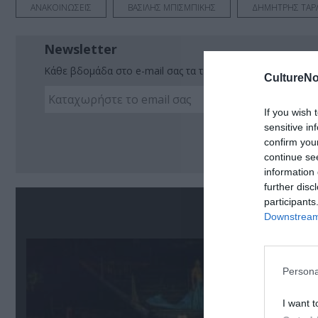
ΑΝΑΚΟΙΝΩΣΕΙΣ
ΒΑΣΙΛΗΣ ΜΠΙΣΜΠΙΚΗΣ
ΔΗΜΗΤΡΗΣ ΤΑΡ
Newsletter
Κάθε βδομάδα στο e-mail σας τα τελευταία νέα για την Τέχ
CultureNo
If you wish 
sensitive in
Ακο
confirm you
continue se
information 
further disc
participants
Σ
Downstream 
Persona
I want t