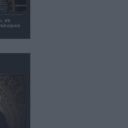
», σε
νολογικό