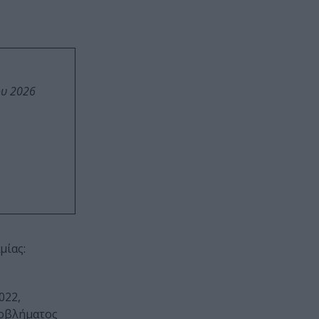
ου 2026
αμίας:
022,
ροβλήματος