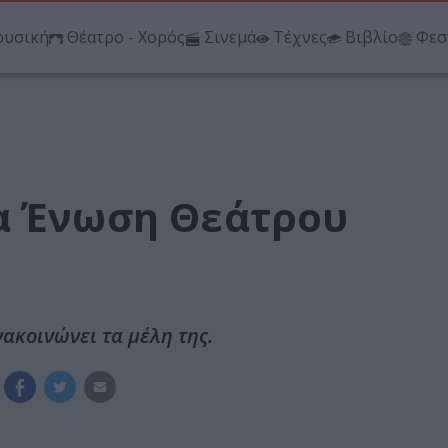
υσική
Θέατρο - Χορός
Σινεμά
Τέχνες
Βιβλίο
Φεσ
α Ένωση Θεάτρου
ακοινώνει τα μέλη της.