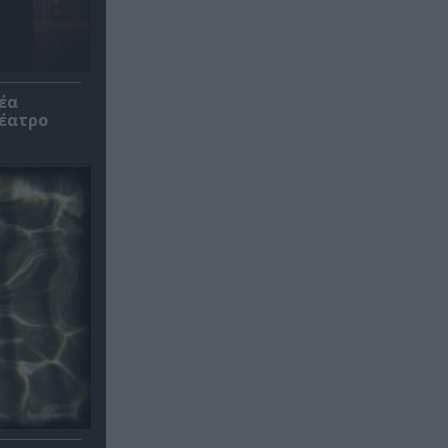
έα
θέατρο