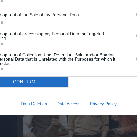
In
o opt-out of the Sale of my Personal Data.
In
to opt-out of processing my Personal Data for Targeted
ing.
In
«DEADLIFT. Άρση θανάτου», της Βαλέριας
o opt-out of Collection, Use, Retention, Sale, and/or Sharing
ersonal Data that Is Unrelated with the Purposes for which it
Δημητριάδου στο Θέατρο Εμπορικόν
lected.
In
CONFIRM
Data Deletion
Data Access
Privacy Policy