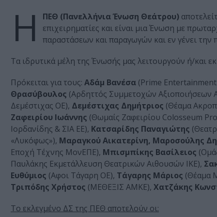
H
ΠΕΘ (Πανελλήνια Ένωση Θεάτρου)
αποτελείτ
επιχειρηματίες και είναι μια Ένωση με πρωτα
παραστάσεων και παραγωγών και εν γένει την 
Τα ιδρυτικά μέλη της Ένωσής μας λειτουργούν ή/και εκ
Πρόκειται για τους:
Αδάμ Βανέσα
(Prime Entertainment
Θρασύβουλος
(Αρδηττός Συμμετοχών Αξιοποιήσεων Α
Δεμέστιχας ΟΕ),
Δεμέστιχας Δημήτριος
(Θέαμα Ακροπ
Ζαφειρίου Ιωάννης
(Θωμαίς Ζαφειρίου Colosseum Pro
Ιορδανίδης & ΣΙΑ ΕΕ),
Κατσαρίδης Παναγιώτης
(Θεατρ
«Λυκόφως»),
Μαραγκού Αικατερίνη, Μαροσούλης Δη
Εποχή Τέχνης ΜονΕΠΕ),
Μπισμπίκης Βασίλειος
(Ομά
Παυλάκης Εκμετάλλευση Θεατρικών Αιθουσών ΙΚΕ),
Σα
Ευθύμιος
(Αφοι Τάγαρη ΟΕ),
Τάγαρης Μάριος
(Θέαμα Μ
Τριπόδης Χρήστος
(ΜΕΘΕΞΙΣ ΑΜΚΕ),
Χατζάκης Κωνσ
Το εκλεγμένο ΔΣ της ΠΕΘ αποτελούν οι: