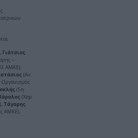
ύς
θεατρικών
εια.
,
Γιάτσιος
αρης –
ΗΣ ΑΜΚΕ),
αστάσιος
(Αν.
ς Οργανισμός
τοκλής
(5η
Κάρολος
(Χαρ.
),
Τάγαρης
ς ΑΜΚΕ),