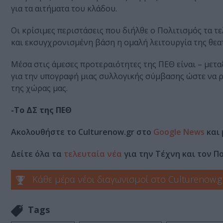
για τα αιτήματα του κλάδου.
Οι κρίσιμες περιστάσεις που διήλθε ο Πολιτισμός τα τε
και εκσυγχρονισμένη βάση η ομαλή λειτουργία της θεα
Μέσα στις άμεσες προτεραιότητες της ΠΕΘ είναι – μετα
για την υπογραφή μιας συλλογικής σύμβασης ώστε να ρ
της χώρας μας.
-Το ΔΣ της ΠΕΘ
Ακολουθήστε το Culturenow.gr στο
Google News
και 
Δείτε όλα τα
τελευταία νέα
για την Τέχνη και τον Π
Κάθε μέρα νέοι διαγωνισμοί στο Culturenow.g
Tags