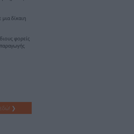
 μια δίκαιη
όδιους φορείς
ς παραγωγής
 εδώ!
❯