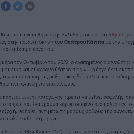
 Κένι
, που αγαπήθηκε στην Ελλάδα μέσα από το
«Αγόρι με
ές στην παιδική σκηνή του
Θεάτρου Κάππα
με την υπογ
 και επίκαιρο έργο του.
μιέρα τον Οκτώβριο του 2022, ο αγαπημένος σκηνοθέτης 
 μουσική και σύγχρονο θέατρο σκιών. Το έργο έχει σκοπό
, την απομόνωση, τις μαθησιακές δυσκολίες και τη φύση, 
νθρώπινη ανάγκη για επικοινωνία.
α κορίτσι μικτής καταγωγής, πρέπει να μείνει ασφαλής, όπ
 στο χέρι και ένα γράμμα καρφιτσωμένο στο παλτό της, οι
 εξοχή, θα έρθει αντιμέτωπη με τους φόβους της συναντώ
ια πολύ επιθετική… χήνα!
ι ηθοποιός
Idra Kayne
. Μαζί της, στον ρόλο της μικρής Λέτ