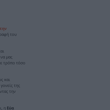
 την
ραφή του
και
 να μας
με τρόπο τόσο
ως και
 γονείς της
ντας την
ι, η
Εύα