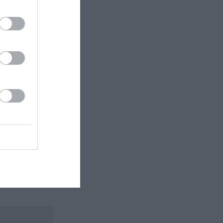
η
 εδώ!
❯