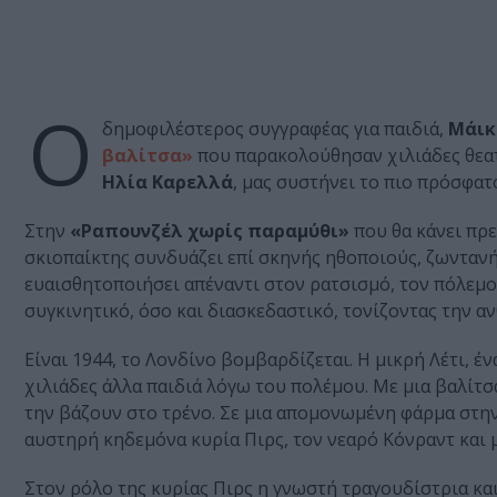
Ο
δημοφιλέστερος συγγραφέας για παιδιά,
Μάικ
βαλίτσα»
που παρακολούθησαν χιλιάδες θεατ
Ηλία Καρελλά
, μας συστήνει το πιο πρόσφατο
Στην
«Ραπουνζέλ χωρίς παραμύθι»
που θα κάνει πρε
σκιοπαίκτης συνδυάζει επί σκηνής ηθοποιούς, ζωντανή
ευαισθητοποιήσει απέναντι στον ρατσισμό, τον πόλεμο
συγκινητικό, όσο και διασκεδαστικό, τονίζοντας την α
Είναι 1944, το Λονδίνο βομβαρδίζεται. Η μικρή Λέτι, έν
χιλιάδες άλλα παιδιά λόγω του πολέμου. Με μια βαλίτσα
την βάζουν στο τρένο. Σε μια απομονωμένη φάρμα στην
αυστηρή κηδεμόνα κυρία Πιρς, τον νεαρό Κόνραντ και μ
Στον ρόλο της κυρίας Πιρς η γνωστή τραγουδίστρια κα