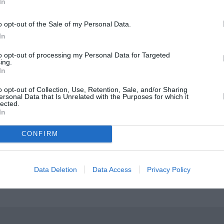
In
ος τρόπος να θιχτούν “δύσκολα” θέματα όπως ο ρατσισμός, 
α και αποδοχή από πολύ νωρίς ηλικιακά.
o opt-out of the Sale of my Personal Data.
In
λία Καρελλά στο θέατρο Κάππα
to opt-out of processing my Personal Data for Targeted
ing.
In
μάθετε πρώτοι όλες τις ειδήσεις
o opt-out of Collection, Use, Retention, Sale, and/or Sharing
ολιτισμό στο
Culturenow.gr
ersonal Data that Is Unrelated with the Purposes for which it
lected.
In
r
Δες
CONFIRM
Data Deletion
Data Access
Privacy Policy
ΗΛΙΑΣ ΚΑΡΕΛΛΑΣ
ΘΕΑΤΡΟ ΣΚΙΩΝ