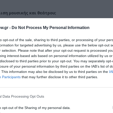
ιση μουσικής και θεάτρου;
όλυτη ευτυχία. Μια ολοκληρωμένη εμπειρία.
w.gr -
Do Not Process My Personal Information
γασία σας με τον Ηλία Καρελλά;
to opt-out of the sale, sharing to third parties, or processing of your per
formation for targeted advertising by us, please use the below opt-out s
εργασία! Τόσο ο Ηλίας Καρελλάς, όσο και η Αντιγόνη Γύρα
r selection. Please note that after your opt-out request is processed y
ι ξεκλείδωσαν κατά κάποιο τρόπο κομμάτια του εαυτού μου
eing interest-based ads based on personal information utilized by us or
.
disclosed to third parties prior to your opt-out. You may separately opt-
losure of your personal information by third parties on the IAB’s list of
ηρή», όπως χαρακτηρίζεται, κυρία Πιρς, την οποία εν
. This information may also be disclosed by us to third parties on the
IA
Participants
that may further disclose it to other third parties.
ξάρτητη, αυτόνομη, μοναχική αλλά και πολύ πληγωμένη και
ιχεία του εαυτού τους σε αυτήν.
l Data Processing Opt Outs
ποιήσει τα παιδιά ως προς το καίριο ζήτημα της απο
είνουν να γίνουν χαρακτηριστικές των σύγχρονων κο
o opt-out of the Sharing of my personal data.