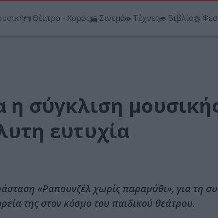
υσική
Θέατρο - Χορός
Σινεμά
Τέχνες
Βιβλίο
Φεσ
να η σύγκλιση μουσική
λυτη ευτυχία
αράσταση «Ραπουνζέλ χωρίς παραμύθι», για τη σ
ορεία της στον κόσμο του παιδικού θεάτρου.