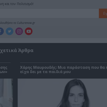
νη και τον Πολιτισμό!
λουθήστε το Culturenow.gr
χετικά Άρθρα
ασης
Χάρης Μαυρουδής: Μια παράσταση που θα 
των»
είχα δει με τα παιδιά μου