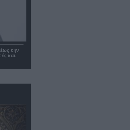
έως την
τές και