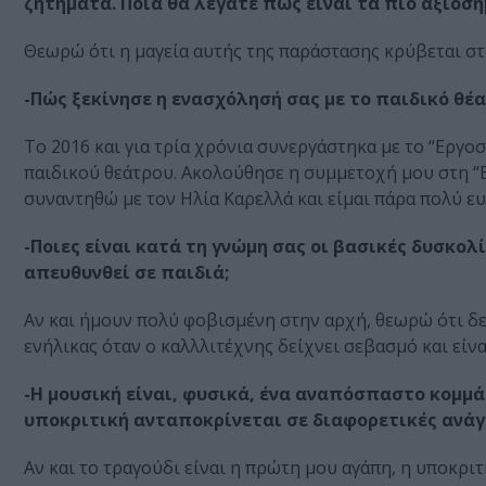
ζητήματα. Ποια θα λέγατε πως είναι τα πιο αξιοσ
Θεωρώ ότι η μαγεία αυτής της παράστασης κρύβεται στ
-Πώς ξεκίνησε η ενασχόλησή σας με το παιδικό θέα
Το 2016 και για τρία χρόνια συνεργάστηκα με το “Εργο
παιδικού θεάτρου. Ακολούθησε η συμμετοχή μου στη “Β
συναντηθώ με τον Ηλία Καρελλά και είμαι πάρα πολύ ευ
-Ποιες είναι κατά τη γνώμη σας οι βασικές δυσκολ
απευθυνθεί σε παιδιά;
Αν και ήμουν πολύ φοβισμένη στην αρχή, θεωρώ ότι δε
ενήλικας όταν ο καλλλιτέχνης δείχνει σεβασμό και είνα
-Η μουσική είναι, φυσικά, ένα αναπόσπαστο κομμάτ
υποκριτική ανταποκρίνεται σε διαφορετικές ανάγκ
Αν και το τραγούδι είναι η πρώτη μου αγάπη, η υποκρι