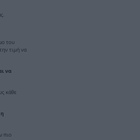
ς.
μο του
την τιμή να
αι να
ως κάθε
 η
ω πιο