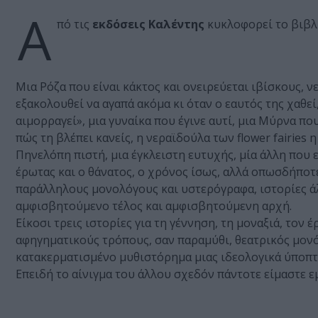
Α
πό τις
εκδόσεις Καλέντης
κυκλοφορεί το βιβλ
Μια Ρόζα που είναι κάκτος και ονειρεύεται ιβίσκους, 
εξακολουθεί να αγαπά ακόμα κι όταν ο εαυτός της χαθεί
αιμορραγεί», μια γυναίκα που έγινε αυτί, μια Μύρνα π
πώς τη βλέπει κανείς, η νεραϊδούλα των flower fairies
Πηνελόπη πιστή, μια έγκλειστη ευτυχής, μία άλλη που επ
έρωτας και ο θάνατος, ο χρόνος ίσως, αλλά οπωσδήποτε
παράλληλους μονολόγους και υστερόγραφα, ιστορίες άλ
αμφισβητούμενο τέλος και αμφισβητούμενη αρχή.
Είκοσι τρεις ιστορίες για τη γέννηση, τη μοναξιά, τον
αφηγηματικούς τρόπους, σαν παραμύθι, θεατρικός μονό
κατακερματισμένο μυθιστόρημα μιας ιδεολογικά ύποπτ
Επειδή το αίνιγμα του άλλου σχεδόν πάντοτε είμαστε εμ