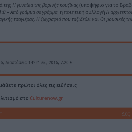
ά της
Η γυναίκα της βορινής κουζίνας
(υποψήφιο για το Βραβ
λιθ – Από γράμμα σε γράμμα
, η ποιητική συλλογή
Η αρχιτεκτο
αγικής τσαγιέρας, Η ζωγραφιά που ταξιδεύει
και
Οι μουσικές τη
, Διαστάσεις: 14×21 εκ., 2016, 7,20 €
μάθετε πρώτοι όλες τις ειδήσεις
ολιτισμό στο
Culturenow.gr
r
Δες