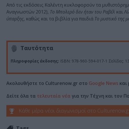
Από τις εκδόσεις Καλέντη κυκλοφορούν τα μυθιστόρημ
Αναγνωστών 2012),
Το Μπολερό δεν ήταν του Ραβέλ
και
Λί
ύπαρξης
, καθώς και τα βιβλία για παιδιά
Το μυστικό της μ
Ταυτότητα
Πληροφορίες έκδοσης:
ISBN: 978-960-594-017-1 Σελίδες: 136
Ακολουθήστε το Culturenow.gr στο
Google News
και 
Δείτε όλα τα
τελευταία νέα
για την Τέχνη και τον Π
Κάθε μέρα νέοι διαγωνισμοί στο Culturenow.g
Tags