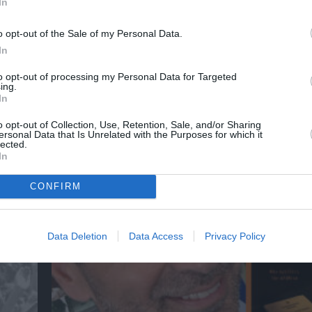
In
o opt-out of the Sale of my Personal Data.
In
to opt-out of processing my Personal Data for Targeted
ing.
In
o opt-out of Collection, Use, Retention, Sale, and/or Sharing
ersonal Data that Is Unrelated with the Purposes for which it
αβείο
Έκθεση Βιβλίου 2026 στο Ναύπλιο
lected.
In
CONFIRM
Data Deletion
Data Access
Privacy Policy