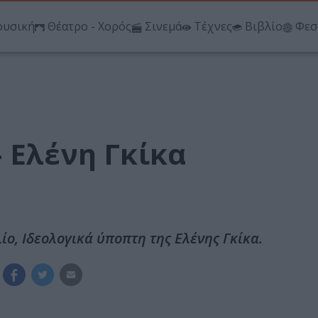
υσική
Θέατρο - Χορός
Σινεμά
Τέχνες
Βιβλίο
Φεσ
 Ελένη Γκίκα
ίο, Ιδεολογικά ύποπτη της Ελένης Γκίκα.