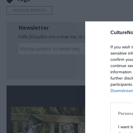
ΕΚΔΟΣΕΙΣ ΚΑΛΕΝΤΗ
Newsletter
CultureNo
Κάθε βδομάδα στο e-mail σας τα τελευταία νέα για την Τέχ
If you wish 
sensitive in
confirm you
Ακο
continue se
information 
further disc
participants
Downstream 
Σ
Persona
I want t