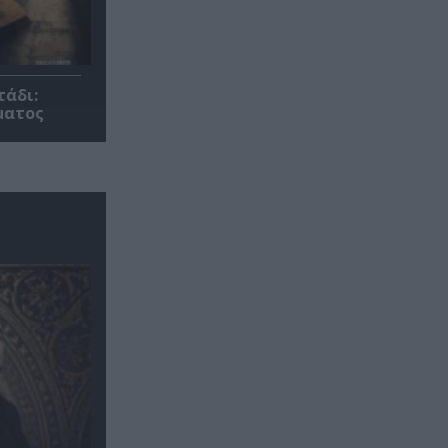
τάδι:
ματος