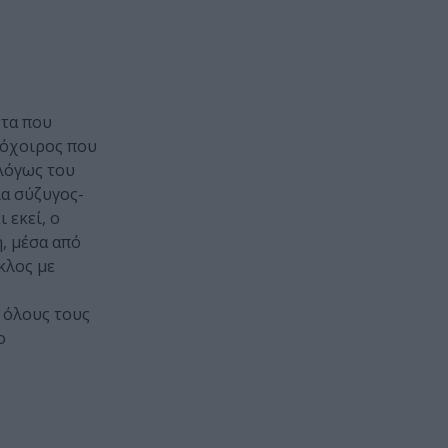
ντα που
τζόχοιρος που
αλόγως του
ία σύζυγος-
 εκεί, ο
ή, μέσα από
κλος με
ε όλους τους
ο