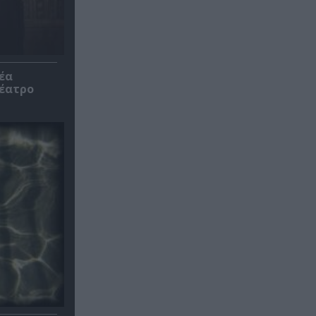
έα
θέατρο