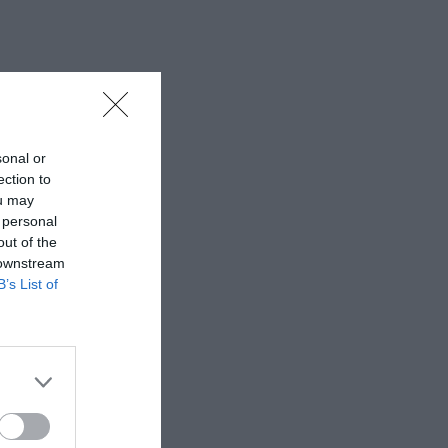
sonal or
ection to
ou may
 personal
out of the
 downstream
B’s List of