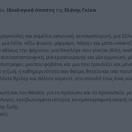
ίο,
Ιδεολογικά ύποπτη
της
Ελένης Γκίκα
.
νεραγκούλες και καμέλια ιαπωνική, αυτοκρατορική, μια Ζέλ
, μια Λόλα, «έξω ψυγείο, μάρμαρο, πάγος» και μέσα «σκαν
ου αδίκως την ψάχνουν, μια Χανελόρε που γίνεται άλλη, αν
 η αυτοκαταστροφική, μία εργασιομανής και μία εμμονική, μ
ιστρέφει, μια που φοβάται και μια που τραυλίζει και μένει
 η ζωή, η καθημερινότητα σαν θαύμα, θητεία και σαν ποιν
λοτε θρίλερ και άλλοτε κομεντί, στο σύνολό τους ένας κύ
 έρωτα και τον θάνατο, για το πρόσωπο και το προσωπείο, μ
λογος, εγκιβωτισμένη ιστορία, κινηματογραφική σκηνή: τ
ης ζωής.
είς.