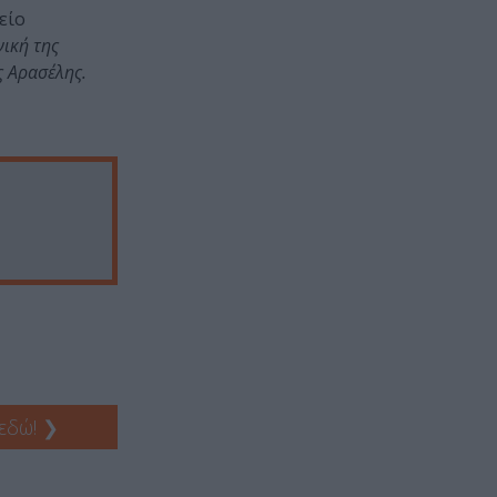
είο
νική της
ς Αρασέλης.
 εδώ!
❯