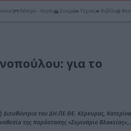
υσική
Θέατρο - Χορός
Σινεμά
Τέχνες
Βιβλίο
Φεσ
νοπούλου: για το
 Διευθύντρια του ΔΗ.ΠΕ.ΘΕ. Κέρκυρας, Κατερίν
νοθεσία της παράστασης «Σεμινάριο Βλακείας»,