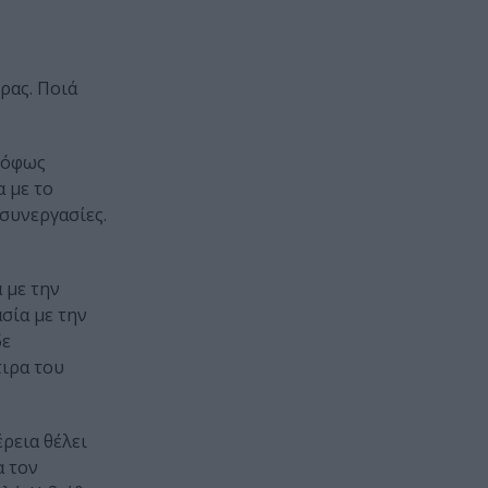
ρας. Ποιά
τρόφως
 με το
συνεργασίες.
 με την
σία με την
δε
τιρα του
ρεια θέλει
α τον