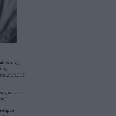
οθεσία
της
 τις
 του ΔΗ.ΠΕ.ΘΕ.
ρίες να την
ριο!
ινάριο