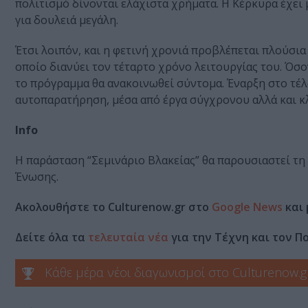
πολιτισμό δίνονται ελάχιστα χρήματα. Η Κέρκυρα έχει μ
για δουλειά μεγάλη.
Έτσι λοιπόν, και η φετινή χρονιά προβλέπεται πλούσια
οποίο διανύει τον τέταρτο χρόνο λειτουργίας του. Όσο
το πρόγραμμα θα ανακοινωθεί σύντομα. Έναρξη στο τέλ
αυτοπαρατήρηση, μέσα από έργα σύγχρονου αλλά και κ
Info
Η παράσταση “Σεμινάριο Βλακείας” θα παρουσιαστεί τ
Ένωσης.
Ακολουθήστε το Culturenow.gr στο
Google News
και 
Δείτε όλα τα
τελευταία νέα
για την Τέχνη και τον Π
Κάθε μέρα νέοι διαγωνισμοί στο Culturenow.g