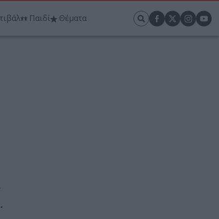
τιβάλ
Παιδί
Θέματα
α
…