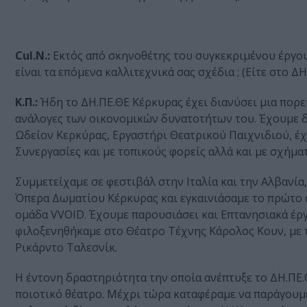
Cul.N.:
Εκτός από σκηνοθέτης του συγκεκριμένου έργου,
είναι τα επόμενα καλλιτεχνικά σας σχέδια ; (Είτε στο Δ
Κ.Π.:
Ήδη το ΔΗ.ΠΕ.ΘΕ Κέρκυρας έχει διανύσει μια πορε
ανάλογες των οικονομικών δυνατοτήτων του. Έχουμε δ
Ωδείον Κερκύρας, Εργαστήρι Θεατρικού Παιχνιδιού, έχ
Συνεργασίες και με τοπικούς φορείς αλλά και με σχήμα
Συμμετείχαμε σε φεστιβάλ στην Ιταλία και την Αλβανί
Όπερα Δωματίου Κέρκυρας και εγκαινιάσαμε το πρώτο 
ομάδα VVOID. Έχουμε παρουσιάσει και Επτανησιακά έρ
φιλοξενηθήκαμε στο Θέατρο Τέχνης Κάρολος Κουν, με 
Ρικάρντο Ταλεσνίκ.
Η έντονη δραστηριότητα την οποία ανέπτυξε το ΔΗ.ΠΕ.Θ
ποιοτικό θέατρο. Μέχρι τώρα καταφέραμε να παράγουμε