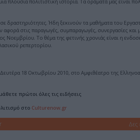
ια πλούσια πολιτιστική ιστορία. Τα οράματά μας είναι πο
 σε δραστηριότητες. Ήδη ξεκινούν τα μαθήματα του Εργασ
ν αφορά στις παραγωγές, συμπαραγωγές, συνεργασίες και 
ος Νοεμβρίου. Το θέμα της φετινής χρονιάς είναι η ενδοσ
λασικού ρεπερτορίου.
η Δευτέρα 18 Οκτωβρίου 2010, στο Αμφιθέατρο της Ελληνο
μάθετε πρώτοι όλες τις ειδήσεις
ολιτισμό στο
Culturenow.gr
r
Δες