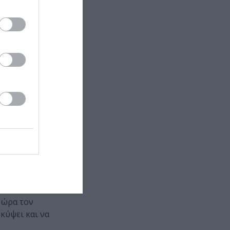
 σκηνοθεσία
νη περίπτωση,
 σαν
λοιπόν,
ητα και την
τάστασης,
ματα πιο
οιοι καίριοι
 ώρα τον
κύψει και να