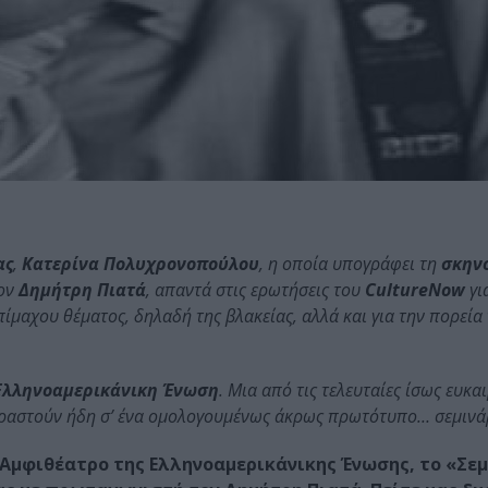
ας
,
Κατερίνα Πολυχρονοπούλου
, η οποία υπογράφει τη
σκην
ον
Δημήτρη Πιατά
, απαντά στις ερωτήσεις του
CultureNow
για
πίμαχου θέματος, δηλαδή της βλακείας, αλλά και για την πορεία
Ελληνοαμερικάνικη Ένωση
. Μια από τις τελευταίες ίσως ευκαι
αραστούν ήδη σ’ ένα ομολογουμένως άκρως πρωτότυπο… σεμινά
 Αμφιθέατρο της Ελληνοαμερικάνικης Ένωσης, το «Σεμ