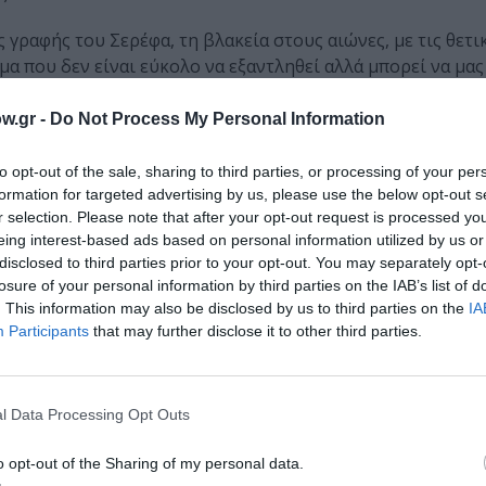
 γραφής του Σερέφα, τη βλακεία στους αιώνες, με τις θετικ
θέμα που δεν είναι εύκολο να εξαντληθεί αλλά μπορεί να μας
ρώπινης βλακείας, που συχνά δεν αντιλαμβανόμαστε σε όλ
w.gr -
Do Not Process My Personal Information
to opt-out of the sale, sharing to third parties, or processing of your per
formation for targeted advertising by us, please use the below opt-out s
η φορά στο Φεστιβάλ Αθηνών, πριν δύο καλοκαίρια. Τ
r selection. Please note that after your opt-out request is processed y
ρικάνικη Ένωση, πριν λίγο καιρό στα Δημήτρια στη Θ
eing interest-based ads based on personal information utilized by us or
disclosed to third parties prior to your opt-out. You may separately opt-
λά και της παράστασης που συμβάλλουν στην αποδοχή
losure of your personal information by third parties on the IAB’s list of
. This information may also be disclosed by us to third parties on the
IA
Participants
that may further disclose it to other third parties.
ναι επίκαιρο αλλά και διαχρονικό, καθώς μας παρουσιάζει 
 Και η ερμηνεία του εξαίρετου Δημήτρη Πιατά είναι μοναδι
. Το έργο μας αφορά, μας απευθύνεται, αναγνωρίζουμε, νο
l Data Processing Opt Outs
ώσεις μας…
ανθρώπινης βλακείας, σε όλο το μέγεθος και τις αποχρώσεις τη
o opt-out of the Sharing of my personal data.