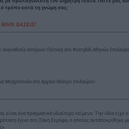
ας με πρωταγωνιστή τον Δημήτρη Πιατά. Πείτε μας δυο
ιό τρόπο κατά τη γνώμη σας;
ΜΗΝ ΧΑΣΕΙΣ!
ε σκηνοθεσία Αστέριου Πελτέκη στο Φεστιβάλ Αθηνών Επιδαύρ
ωμά Μοσχόπουλο στο Αρχαίο Θέατρο Επιδαύρου
, είναι ένα πραγματικά ιδιαίτερο κείμενο. Την ιδέα είχε 
πρόταση έγινε στο Σάκη Σερέφα, ο οποίος ανταποκρίθηκε μ
ς».