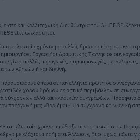
 είστε και Καλλιτεχνική Διευθύντρια του ΔΗ.ΠΕ.ΘΕ. Κέρκυ
ΗΠΕΘΕ είτε ανεξάρτητα).
ία τα τελευταία χρόνια με πολλές δραστηριότητες, αντισ
ημιουργήσει Εργαστήρι Δραματικής Τέχνης σε συνεργασία
ουν γίνει πολλές παραγωγές, συμπαραγωγές, μετακλήσεις, 
τα των Αθηνών ή και διεθνή.
α, παρουσιάσαμε όπερα σε πανελλήνια πρώτη σε συνεργασία
φεστιβάλ χορού δρόμου σε αστικό περιβάλλον σε συνεργα
γα σύγχρονων αλλά και κλασικών συγγραφέων. Πρόσφατα 
την παραγωγή μας «Βαριέμαι» μια σύγχρονη κοινωνική σά
Ε τα τελευταία χρόνια απέδειξε πως το κοινό στην Περιφέ
 έργο με ελάχιστα χρήματα. Άλλωστε, δυστυχώς, πάντα γι