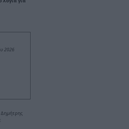
 λόγια για
ου 2026
ο Δημήτρης
ε