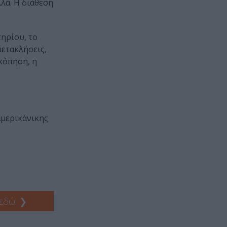
λλά. Η διάθεση
τηρίου, το
μετακλήσεις,
κόπηση, η
αμερικάνικης
 εδώ!
❯