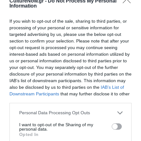
CultureNow.gr -
Do Not Process My Personal
Information
Νέοι Διαγωνισμοί
❯
If you wish to opt-out of the sale, sharing to third parties, or
processing of your personal or sensitive information for
Newsletter
targeted advertising by us, please use the below opt-out
section to confirm your selection. Please note that after your
Κάθε βδομάδα στο e-mail σας τα τελευταία νέα για
opt-out request is processed you may continue seeing
την Τέχνη και τον Πολιτισμό!
interest-based ads based on personal information utilized by
us or personal information disclosed to third parties prior to
your opt-out. You may separately opt-out of the further
disclosure of your personal information by third parties on the
IAB’s list of downstream participants. This information may
also be disclosed by us to third parties on the
IAB’s List of
Ακολουθήστε το Culturenow.gr
Downstream Participants
that may further disclose it to other
third parties.
Personal Data Processing Opt Outs
I want to opt-out of the Sharing of my
personal data.
Δημοφιλή Άρθρα
Opted In