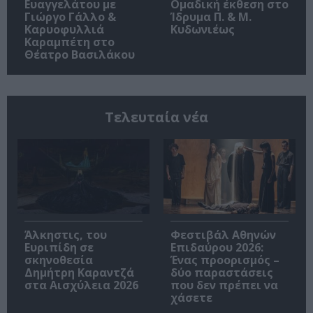
Ευαγγελάτου με
Ομαδική έκθεση στο
Γιώργο Γάλλο &
Ίδρυμα Π. & Μ.
Καρυοφυλλιά
Κυδωνιέως
Καραμπέτη στο
Θέατρο Βασιλάκου
Τελευταία νέα
Άλκηστις, του
Φεστιβάλ Αθηνών
Ευριπίδη σε
Επιδαύρου 2026:
σκηνοθεσία
Ένας προορισμός –
Δημήτρη Καραντζά
δύο παραστάσεις
στα Αισχύλεια 2026
που δεν πρέπει να
χάσετε