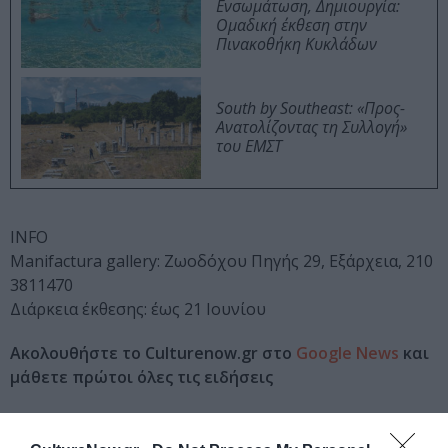
Ενσωμάτωση, Δημιουργία:
Ομαδική έκθεση στην
Πινακοθήκη Κυκλάδων
South by Southeast: «Προς-
Ανατολίζοντας τη Συλλογή»
του ΕΜΣΤ
INFO
Manifactura gallery: Ζωοδόχου Πηγής 29, Εξάρχεια, 210
3811470
Διάρκεια έκθεσης: έως 21 Ιουνίου
Ακολουθήστε το Culturenow.gr στο
Google News
και
μάθετε πρώτοι όλες τις ειδήσεις
Δείτε όλα τα
τελευταία νέα
για την Τέχνη και τον
Πολιτισμό στο
Culturenow.gr