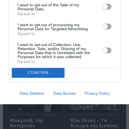
I want to opt-out of the Sale of my
Personal Data.
Opted In
I want to opt-out of processing my
Personal Data for Targeted Advertising.
Opted In
O «Οιδίποδας» του
Θεοδώρα,
I want to opt-out of Collection, Use,
Ρόμπερτ Άικ ξανά
Αυτοκράτειρα του
Retention, Sale, and/or Sharing of my
στη Στέγη – Με τους
Βυζαντίου: Η νέα
Personal Data that Is Unrelated with the
Νίκο Κουρή & Μαρία
ελληνική όπερα του
Purposes for which it was collected.
Opted In
Κεχαγιόγλου
Θεόδωρου Στάθη
στο θέατρο
Ολύμπια
CONFIRM
Data Deletion
Data Access
Privacy Policy
Μακμπέθ, της
32οι Πλοές – Το
Κατερίνας
Αίνιγμα της Εικόνας: