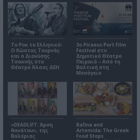
Το Ροκ το Ελληνικό:
3o Piraeus Port Film
Ο Κώστας Τουρνάς
Festival στο
και ο Διονύσης
Δημοτικό Θέατρο
Τσακνής στο
Πειραιά – Από τη
Θέατρο Άλσος ΔΕΗ
Βαλτική στη
Μεσόγειο
«DEADLIFT. Άρση
Rafina and
θανάτου», της
Artemida: The Greek
Βαλέριας
Food Stops