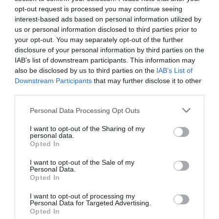
Tags
opt-out request is processed you may continue seeing
interest-based ads based on personal information utilized by
ΘΕΟΔΩΡΟΣ ΤΕΡΖΟΠΟΥΛΟΣ
ΣΟΦΙΑ ΧΙΛΛ
us or personal information disclosed to third parties prior to
your opt-out. You may separately opt-out of the further
Newsletter
disclosure of your personal information by third parties on the
IAB’s list of downstream participants. This information may
Κάθε βδομάδα στο e-mail σας τα τελευταία νέα για
also be disclosed by us to third parties on the
IAB’s List of
την Τέχνη και τον Πολιτισμό!
Downstream Participants
that may further disclose it to other
third parties.
Personal Data Processing Opt Outs
I want to opt-out of the Sharing of my
personal data.
Ακολουθήστε το Culturenow.gr
Opted In
I want to opt-out of the Sale of my
Personal Data.
Opted In
Σχετικά Άρθρα
I want to opt-out of processing my
Personal Data for Targeted Advertising.
Opted In