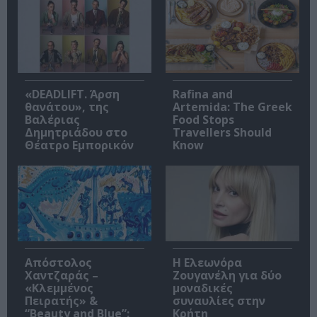
«DEADLIFT. Άρση
Rafina and
θανάτου», της
Artemida: The Greek
Βαλέριας
Food Stops
Δημητριάδου στο
Travellers Should
Θέατρο Εμπορικόν
Know
Απόστολος
Η Ελεωνόρα
Χαντζαράς –
Ζουγανέλη για δύο
«Κλεμμένος
μοναδικές
Πειρατής» &
συναυλίες στην
“Beauty and Blue”:
Κρήτη