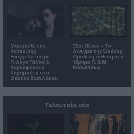
Μακμπέθ, της
32οι Πλοές – Το
Κατερίνας
Αίνιγμα της Εικόνας:
Ευαγγελάτου με
Ομαδική έκθεση στο
Γιώργο Γάλλο &
Ίδρυμα Π. & Μ.
Καρυοφυλλιά
Κυδωνιέως
Καραμπέτη στο
Θέατρο Βασιλάκου
Τελευταία νέα