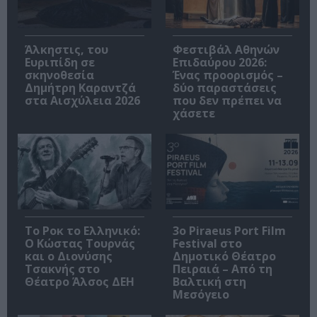
Άλκηστις, του
Φεστιβάλ Αθηνών
Ευριπίδη σε
Επιδαύρου 2026:
σκηνοθεσία
Ένας προορισμός –
Δημήτρη Καραντζά
δύο παραστάσεις
στα Αισχύλεια 2026
που δεν πρέπει να
χάσετε
Το Ροκ το Ελληνικό:
3o Piraeus Port Film
Ο Κώστας Τουρνάς
Festival στο
και ο Διονύσης
Δημοτικό Θέατρο
Τσακνής στο
Πειραιά – Από τη
Θέατρο Άλσος ΔΕΗ
Βαλτική στη
Μεσόγειο