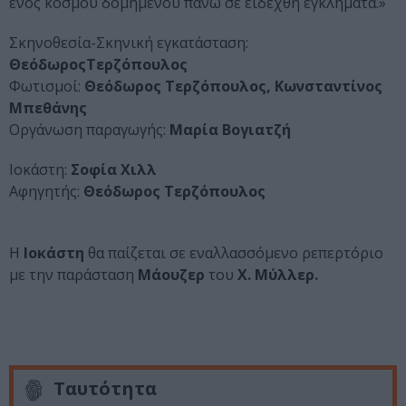
ενός κόσμου δομημένου πάνω σε ειδεχθή εγκλήματα.»
Σκηνοθεσία-Σκηνική εγκατάσταση:
ΘεόδωροςΤερζόπουλος
Φωτισμοί:
Θεόδωρος Τερζόπουλος, Κωνσταντίνος
Μπεθάνης
Οργάνωση παραγωγής:
Μαρία Βογιατζή
Ιοκάστη:
Σοφία Χιλλ
Αφηγητής:
Θεόδωρος Τερζόπουλος
Η
Ιοκάστη
θα παίζεται σε εναλλασσόμενο ρεπερτόριο
με την παράσταση
Μάουζερ
του
Χ. Μύλλερ.
Ταυτότητα