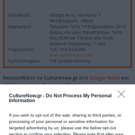
Τοποθεσία
Θέατρο Άττις, Λεωνίδου 7,
Μεταξουργείο, Αθήνα
Ημερομηνία
Πρεμιέρα: Τρίτη 14 Φεβρουαρίου 2012.
Ημέρες και ώρες παραστάσεων: Τρίτη
στις 20.00 και Τετάρτη στις 19.00.
Διάρκεια παράστασης: 1 ώρα
Πληροφορίες
Τηλ.: 210 5226260,
www.attistheatre.com
Τιμές εισιτηρίων
15€ (γενική είσοδος)
Ακολουθήστε το Culturenow.gr στο
Google News
και
μάθετε πρώτοι όλες τις ειδήσεις
CultureNow.gr -
Do Not Process My Personal
Δείτε όλα τα
τελευταία νέα
για την Τέχνη και τον
Information
Πολιτισμό στο
Culturenow.gr
If you wish to opt-out of the sale, sharing to third parties, or
Νέοι Διαγωνισμοί
❯
processing of your personal or sensitive information for
targeted advertising by us, please use the below opt-out
section to confirm your selection. Please note that after your