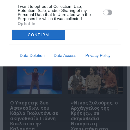
I want to opt-out of Collection, Use,
Retention, Sale, and/or Sharing of my
Personal Data that Is Unrelated with the
Purposes for which it was collected.
Opted In
Άλκηστις, του
«DEADLIFT. Άρση
CONFIRM
Ευριπίδη σε
θανάτου», της
σκηνοθεσία
Βαλέριας
Δημήτρη Καραντζά
Δημητριάδου στο
στα Αισχύλεια 2026
Θέατρο Εμπορικόν
Data Deletion
Data Access
Privacy Policy
Ο Υπηρέτης δύο
«Νίκος Ξυλούρης, ο
Αφεντάδων, του
Αρχάγγελος της
Κάρλο Γκολντόνι σε
Κρήτης», σε
σκηνοθεσία Γιάννη
σκηνοθεσία
Κακλέα στην
Νικορέστη
Καλαμάτα
Χανιωτάκη στο