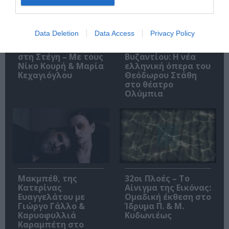
Data Deletion
Data Access
Privacy Policy
O «Οιδίποδας» του
Θεοδώρα,
Ρόμπερτ Άικ ξανά
Αυτοκράτειρα του
στη Στέγη – Με τους
Βυζαντίου: Η νέα
Νίκο Κουρή & Μαρία
ελληνική όπερα του
Κεχαγιόγλου
Θεόδωρου Στάθη
στο θέατρο
Ολύμπια
Μακμπέθ, της
32οι Πλοές – Το
Κατερίνας
Αίνιγμα της Εικόνας:
Ευαγγελάτου με
Ομαδική έκθεση στο
Γιώργο Γάλλο &
Ίδρυμα Π. & Μ.
Καρυοφυλλιά
Κυδωνιέως
Καραμπέτη στο