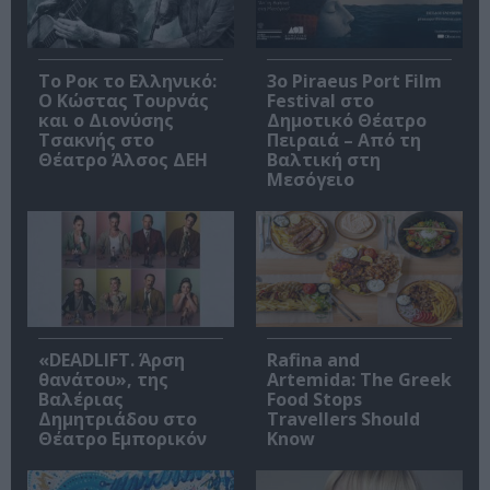
Το Ροκ το Ελληνικό:
3o Piraeus Port Film
Ο Κώστας Τουρνάς
Festival στο
και ο Διονύσης
Δημοτικό Θέατρο
Τσακνής στο
Πειραιά – Από τη
Θέατρο Άλσος ΔΕΗ
Βαλτική στη
Μεσόγειο
«DEADLIFT. Άρση
Rafina and
θανάτου», της
Artemida: The Greek
Βαλέριας
Food Stops
Δημητριάδου στο
Travellers Should
Θέατρο Εμπορικόν
Know