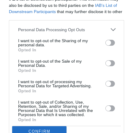
also be disclosed by us to third parties on the
IAB’s List of
Newsletter
Downstream Participants
that may further disclose it to other
third parties.
Κάθε βδομάδα στο e-mail σας τα τελευταία νέα για
την Τέχνη και τον Πολιτισμό!
Personal Data Processing Opt Outs
I want to opt-out of the Sharing of my
personal data.
Opted In
I want to opt-out of the Sale of my
Ακολουθήστε το Culturenow.gr
Personal Data.
Opted In
I want to opt-out of processing my
Personal Data for Targeted Advertising.
Opted In
I want to opt-out of Collection, Use,
Δημοφιλή Άρθρα
Retention, Sale, and/or Sharing of my
Personal Data that Is Unrelated with the
Purposes for which it was collected.
Opted In
CONFIRM