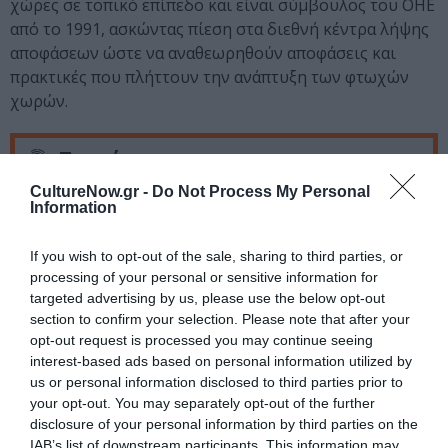
χώρες σε τοπικό επίπεδο και είναι σύμβουλος του ΟΗΕ
από το 1991, ασκώντας πίεση στα διεθνή κέντρα λήψης
αποφάσεων ώστε να αναθεωρηθούν αποφάσεις και
πρακτικές που πλήττουν την ανάπτυξη των φτωχών
χωρών.
Ταυτότητα
CultureNow.gr -
Do Not Process My Personal
Information
Πληροφορίες
www.actionaid.gr
If you wish to opt-out of the sale, sharing to third parties, or
processing of your personal or sensitive information for
Ακολουθήστε το Culturenow.gr στο
Google News
και
targeted advertising by us, please use the below opt-out
μάθετε πρώτοι όλες τις ειδήσεις
section to confirm your selection. Please note that after your
opt-out request is processed you may continue seeing
Δείτε όλα τα
τελευταία νέα
για την Τέχνη και τον
interest-based ads based on personal information utilized by
Πολιτισμό στο
Culturenow.gr
us or personal information disclosed to third parties prior to
your opt-out. You may separately opt-out of the further
Νέοι Διαγωνισμοί
❯
disclosure of your personal information by third parties on the
IAB’s list of downstream participants. This information may