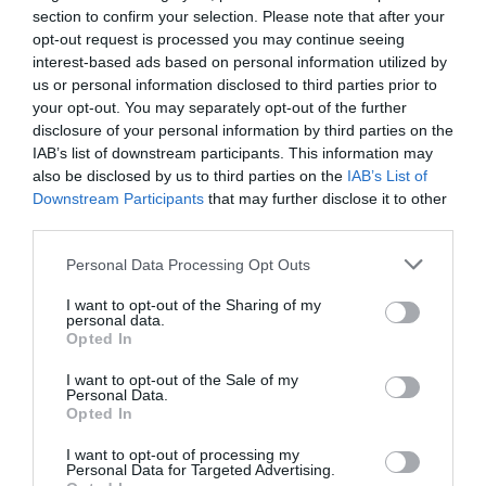
Δείτε όλα τα
τελευταία νέα
για την Τέχνη και τον
section to confirm your selection. Please note that after your
Πολιτισμό στο
Culturenow.gr
opt-out request is processed you may continue seeing
interest-based ads based on personal information utilized by
Νέοι Διαγωνισμοί
❯
us or personal information disclosed to third parties prior to
your opt-out. You may separately opt-out of the further
disclosure of your personal information by third parties on the
Tags
IAB’s list of downstream participants. This information may
also be disclosed by us to third parties on the
IAB’s List of
ΓΑΛΛΙΚΟ ΙΝΣΤΙΤΟΥΤΟ ΑΘΗΝΩΝ
Downstream Participants
that may further disclose it to other
third parties.
Newsletter
Personal Data Processing Opt Outs
Κάθε βδομάδα στο e-mail σας τα τελευταία νέα για
την Τέχνη και τον Πολιτισμό!
I want to opt-out of the Sharing of my
personal data.
Opted In
I want to opt-out of the Sale of my
Personal Data.
Opted In
Ακολουθήστε το Culturenow.gr
I want to opt-out of processing my
Personal Data for Targeted Advertising.