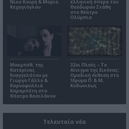
Νίκο Κουρή & Μαρία
ελληνική όπερα του
Κεχαγιόγλου
Θεόδωρου Στάθη
στο θέατρο
Ολύμπια
Μακμπέθ, της
32οι Πλοές – Το
Κατερίνας
Αίνιγμα της Εικόνας:
Ευαγγελάτου με
Ομαδική έκθεση στο
Γιώργο Γάλλο &
Ίδρυμα Π. & Μ.
Καρυοφυλλιά
Κυδωνιέως
Καραμπέτη στο
Θέατρο Βασιλάκου
Τελευταία νέα