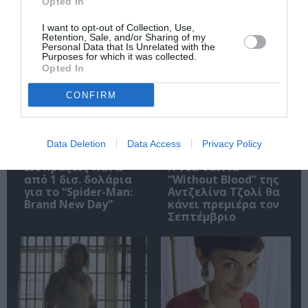
Opted In
I want to opt-out of Collection, Use,
Retention, Sale, and/or Sharing of my
Personal Data that Is Unrelated with the
Σχετικά Άρθρα
Purposes for which it was collected.
Opted In
CONFIRM
Data Deletion
Data Access
Privacy Policy
Εισπράξεις πάνω
Η νέα ταινία
από 1 δισ. δολάρια
“Without Blood” της
για το “Spider-Man:
Αντζελίνα Τζολί θα
Brand New Day”
κάνει πρεμιέρα τον
Σεπτέμβριο