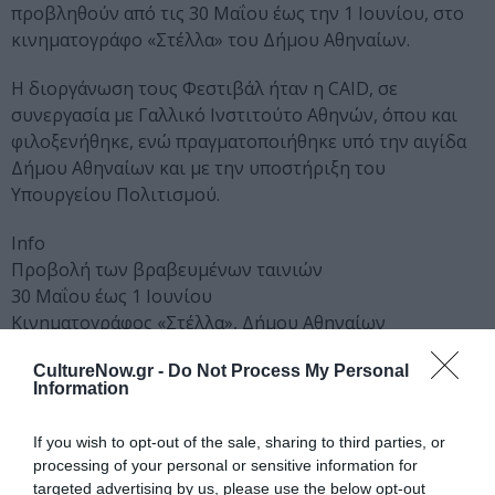
προβληθούν από τις 30 Μαΐου έως την 1 Ιουνίου, στο
κινηματογράφο «Στέλλα» του Δήμου Αθηναίων.
Η διοργάνωση τους Φεστιβάλ ήταν η CAID, σε
συνεργασία με Γαλλικό Ινστιτούτο Αθηνών, όπου και
φιλοξενήθηκε, ενώ πραγματοποιήθηκε υπό την αιγίδα
Δήμου Αθηναίων και με την υποστήριξη του
Υπουργείου Πολιτισμού.
Info
Προβολή των βραβευμένων ταινιών
30 Μαΐου έως 1 Ιουνίου
Κινηματογράφος «Στέλλα», Δήμου Αθηναίων
Για περισσότερες πληροφορίες: 210 7251893,
CultureNow.gr -
Do Not Process My Personal
caid@otenet.gr
,
www.caid.gr/isffa
Information
Ακολουθήστε το Culturenow.gr στο
Google News
και
If you wish to opt-out of the sale, sharing to third parties, or
μάθετε πρώτοι όλες τις ειδήσεις
processing of your personal or sensitive information for
targeted advertising by us, please use the below opt-out