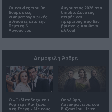
Οι ταινίες που θα
Αύγουστος 2026 στο
δούμε στις
Cinobo: Δυνατές
κινηματογραφικές
σειρές και
αίθουσες από την
πρεμιέρες που δεν
Πέμπτη 6
βρίσκεις πουθενά
Αυγούστου
αλλού!
Δημοφιλή Άρθρα
O «Οιδίποδας» του
Θεοδώρα,
Ρόμπερτ Άικ ξανά
Αυτοκράτειρα του
στη Στέγη – Με τους
Βυζαντίου: Η νέα