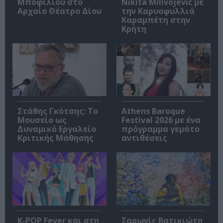
Μποφίλιου στο
Nikita Milivojević με
Αρχαίο Θέατρο Δίου
την Καρυοφυλλιά
Καραμπέτη στην
Κρήτη
Στάθης Γκότσης: Το
Athens Baroque
Μουσείο ως
Festival 2026 με ένα
Δυναμικό Εργαλείο
πρόγραμμα γεμάτο
Κριτικής Μάθησης
αντιθέσεις
K-POP Fever και στη
Σαρωνίς Βατικιώτη