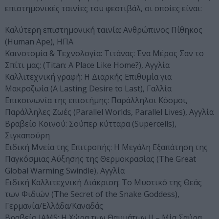
επιστημονικές ταινίες του φεστιβάλ, οι οποίες είναι:
Καλύτερη επιστημονική ταινία: Ανθρώπινος Πίθηκος
(Human Ape), ΗΠΑ
Καινοτομία & Τεχνολογία: Τιτάνας: Ένα Μέρος Σαν το
Σπίτι μας; (Titan: A Place Like Home?), Αγγλία
Καλλιτεχνική γραφή: Η Διαρκής Επιθυμία για
Μακροζωία (A Lasting Desire to Last), Γαλλία
Επικοινωνία της επιστήμης: Παράλληλοι Κόσμοι,
Παράλληλες Ζωές (Parallel Worlds, Parallel Lives), Αγγλία
Βραβείο Κοινού: Σούπερ κύτταρα (Supercells),
Σιγκαπούρη
Ειδική Μνεία της Επιτροπής: Η Μεγάλη Εξαπάτηση της
Παγκόσμιας Αύξησης της Θερμοκρασίας (The Great
Global Warming Swindle), Αγγλία
Ειδική Καλλιτεχνική Διάκριση: Το Μυστικό της Θεάς
των Φιδιών (The Secret of the Snake Goddess),
Γερμανία/Ελλάδα/Καναδάς
Βραβείο IAMS: Η Χώρα των Θαυμάτων ΙΙ – Μία Σαύρα