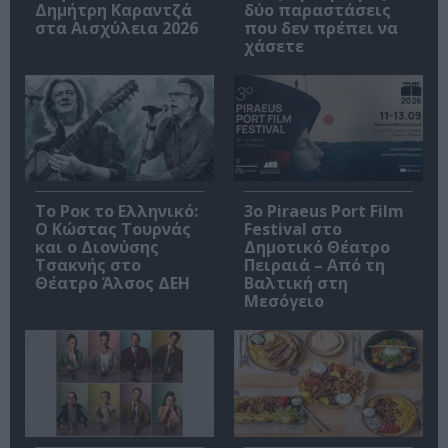
Δημήτρη Καραντζά
δύο παραστάσεις
στα Αισχύλεια 2026
που δεν πρέπει να
χάσετε
Το Ροκ το Ελληνικό:
3o Piraeus Port Film
Ο Κώστας Τουρνάς
Festival στο
και ο Διονύσης
Δημοτικό Θέατρο
Τσακνής στο
Πειραιά – Από τη
Θέατρο Άλσος ΔΕΗ
Βαλτική στη
Μεσόγειο