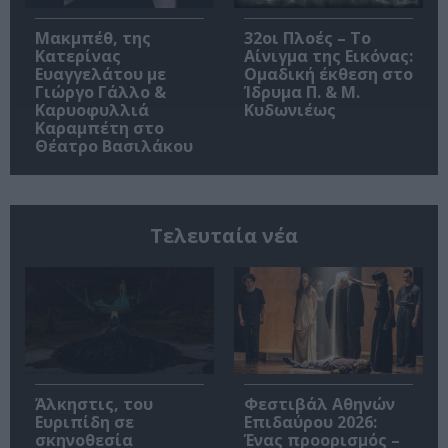
Μακμπέθ, της
32οι Πλοές – Το
Κατερίνας
Αίνιγμα της Εικόνας:
Ευαγγελάτου με
Ομαδική έκθεση στο
Γιώργο Γάλλο &
Ίδρυμα Π. & Μ.
Καρυοφυλλιά
Κυδωνιέως
Καραμπέτη στο
Θέατρο Βασιλάκου
Τελευταία νέα
Άλκηστις, του
Φεστιβάλ Αθηνών
Ευριπίδη σε
Επιδαύρου 2026:
σκηνοθεσία
Ένας προορισμός –