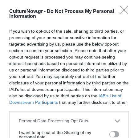
CultureNow.gr -
Do Not Process My Personal
Δείτε όλα τα
τελευταία νέα
για την Τέχνη και τον
Information
Πολιτισμό στο
Culturenow.gr
If you wish to opt-out of the sale, sharing to third parties, or
Νέοι Διαγωνισμοί
❯
processing of your personal or sensitive information for
targeted advertising by us, please use the below opt-out
section to confirm your selection. Please note that after your
Newsletter
opt-out request is processed you may continue seeing
Κάθε βδομάδα στο e-mail σας τα τελευταία νέα για
interest-based ads based on personal information utilized by
την Τέχνη και τον Πολιτισμό!
us or personal information disclosed to third parties prior to
your opt-out. You may separately opt-out of the further
disclosure of your personal information by third parties on the
IAB’s list of downstream participants. This information may
also be disclosed by us to third parties on the
IAB’s List of
Downstream Participants
that may further disclose it to other
third parties.
Ακολουθήστε το Culturenow.gr
Personal Data Processing Opt Outs
I want to opt-out of the Sharing of my
personal data.