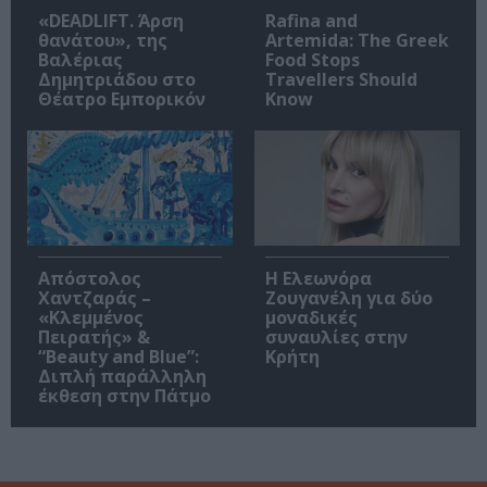
«DEADLIFT. Άρση
Rafina and
θανάτου», της
Artemida: The Greek
Βαλέριας
Food Stops
Δημητριάδου στο
Travellers Should
Θέατρο Εμπορικόν
Know
Απόστολος
Η Ελεωνόρα
Χαντζαράς –
Ζουγανέλη για δύο
«Κλεμμένος
μοναδικές
Πειρατής» &
συναυλίες στην
“Beauty and Blue”:
Κρήτη
Διπλή παράλληλη
έκθεση στην Πάτμο