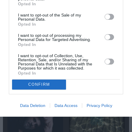
Opted In
Δημοφιλή Άρθρα
I want to opt-out of the Sale of my
Personal Data.
Opted In
I want to opt-out of processing my
Personal Data for Targeted Advertising.
Opted In
I want to opt-out of Collection, Use,
Retention, Sale, and/or Sharing of my
O «Οιδίποδας» του
Θεοδώρα,
Personal Data that Is Unrelated with the
Ρόμπερτ Άικ ξανά
Αυτοκράτειρα του
Purposes for which it was collected.
στη Στέγη – Με τους
Βυζαντίου: Η νέα
Opted In
Νίκο Κουρή & Μαρία
ελληνική όπερα του
Κεχαγιόγλου
Θεόδωρου Στάθη
CONFIRM
στο θέατρο
Ολύμπια
Data Deletion
Data Access
Privacy Policy