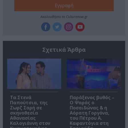
Ακολουθήστε το Culturenow.gr
Σχετικά Άρθρα
Τα Στενά
Παράξενος βυθός –
Παπούτσια, της
Ο Ψαράς ο
Ζωρζ Σαρή σε
Ποσειδώνας & η
σκηνοθεσία
Αόρατη Γοργόνα,
Αθανασίας
του Πέτρου Α.
Καλογιάννη στον
Καφαντόγια στη