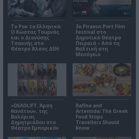
Το Ροκ το Ελληνικό:
3o Piraeus Port Film
Ο Κώστας Τουρνάς
Festival στο
και ο Διονύσης
Δημοτικό Θέατρο
Τσακνής στο
Πειραιά – Από τη
Θέατρο Άλσος ΔΕΗ
Βαλτική στη
Μεσόγειο
«DEADLIFT. Άρση
Rafina and
θανάτου», της
Artemida: The Greek
Βαλέριας
Food Stops
Δημητριάδου στο
Travellers Should
Θέατρο Εμπορικόν
Know