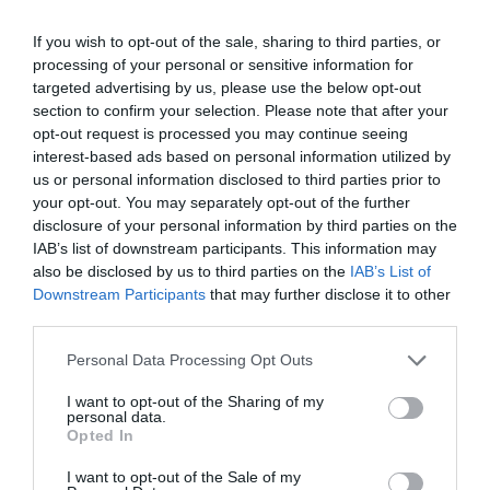
Paris VIII) με υποτροφίες από το Ίδρυμα Ωνάση, τον
Σύλλογο Οι Φίλοι της Μουσικής (Αλεξάνδρα Τριάντη),
If you wish to opt-out of the sale, sharing to third parties, or
processing of your personal or sensitive information for
την Ένωση Ελλήνων Μουσουργών και το Ίδρυμα
targeted advertising by us, please use the below opt-out
Λεβέντη. Η μουσική του είναι ένας διάλογος
section to confirm your selection. Please note that after your
ακουσματικής αισθητικής, κλασικής ενορχήστρωσης,
opt-out request is processed you may continue seeing
noise ευαισθησίας, metal ήχου και ηλεκτρονικής
interest-based ads based on personal information utilized by
τεχνοτροπίας. Η μουσική του περιέργεια οδηγείται
us or personal information disclosed to third parties prior to
εξίσου από το παιχνίδι με το παράλογο και τη
your opt-out. You may separately opt-out of the further
γελοιότητα, όσο και από την εξερεύνηση
disclosure of your personal information by third parties on the
IAB’s list of downstream participants. This information may
διεπιστημονικών θεωριών και τεχνολογιών τεχνητής
also be disclosed by us to third parties on the
IAB’s List of
νοημοσύνης. Ο Κόλλιας είναι συνιδρυτής των
Downstream Participants
that may further disclose it to other
Ηχορροών, όπου επιμελείται τον καλλιτεχνικό
third parties.
σχεδιασμό και οριζόντιο συντονισμό. Το εγχείρημα
προσεγγίζει την τεχνητή νοημοσύνη ανθρωποκεντρικά
Personal Data Processing Opt Outs
μέσα από τη διαδραστική μουσική και το βιωματικό
I want to opt-out of the Sharing of my
παιχνίδι, για παιδιά και ενήλικες. Τα έργα του έχουν
personal data.
τιμηθεί με εννέα βραβεία και εννέα διακρίσεις σε
Opted In
διεθνείς διοργανώσεις (FIVARS, Διαγωνισμός «Ιάννης
I want to opt-out of the Sale of my