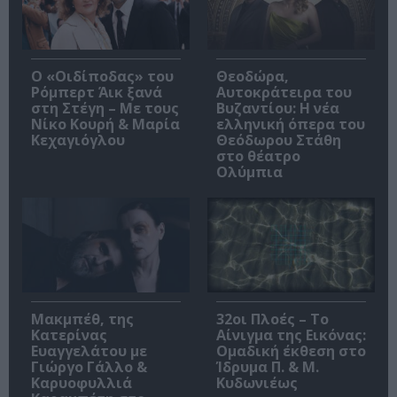
O «Οιδίποδας» του
Θεοδώρα,
Ρόμπερτ Άικ ξανά
Αυτοκράτειρα του
στη Στέγη – Με τους
Βυζαντίου: Η νέα
Νίκο Κουρή & Μαρία
ελληνική όπερα του
Κεχαγιόγλου
Θεόδωρου Στάθη
στο θέατρο
Ολύμπια
Μακμπέθ, της
32οι Πλοές – Το
Κατερίνας
Αίνιγμα της Εικόνας:
Ευαγγελάτου με
Ομαδική έκθεση στο
Γιώργο Γάλλο &
Ίδρυμα Π. & Μ.
Καρυοφυλλιά
Κυδωνιέως