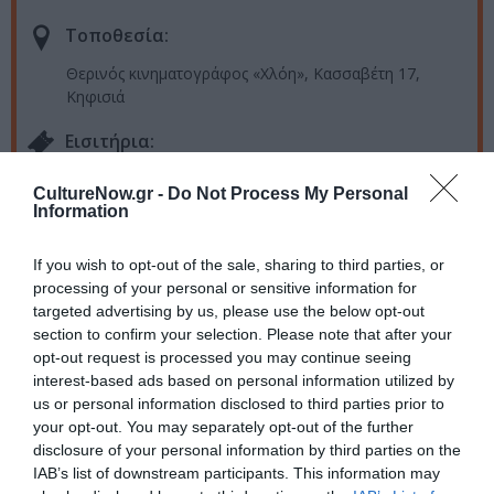
Τοποθεσία:
Θερινός κινηματογράφος «Χλόη», Κασσαβέτη 17,
Κηφισιά
Eισιτήρια:
Είσοδος Ελεύθερη (Σε περίπτωση που επιθυμείτε
CultureNow.gr -
Do Not Process My Personal
μπορείτε να κάνετε δωρεά ύψους 5 ευρώ στον Μη
Information
Κερδοσκοπικό Οργανισμό WeFor)
If you wish to opt-out of the sale, sharing to third parties, or
Πληροφορίες / Κρατήσεις:
processing of your personal or sensitive information for
Τηλ: 210 8011500 |
chloe-cinema.biz
targeted advertising by us, please use the below opt-out
section to confirm your selection. Please note that after your
opt-out request is processed you may continue seeing
Ακολουθήστε το Culturenow.gr στο
Google News
και
interest-based ads based on personal information utilized by
μάθετε πρώτοι όλες τις ειδήσεις
us or personal information disclosed to third parties prior to
your opt-out. You may separately opt-out of the further
Δείτε όλα τα
τελευταία νέα
για την Τέχνη και τον
disclosure of your personal information by third parties on the
Πολιτισμό στο
Culturenow.gr
IAB’s list of downstream participants. This information may