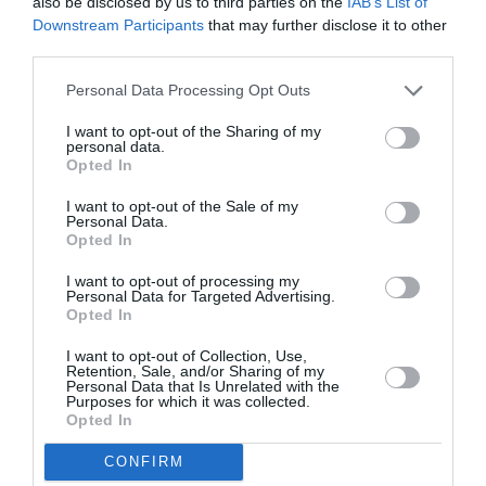
also be disclosed by us to third parties on the
IAB’s List of
Downstream Participants
that may further disclose it to other
Νέοι Διαγωνισμοί
❯
third parties.
Tags
Personal Data Processing Opt Outs
CINOBO
ΔΡΑΜΑΤΙΚΗ - ΚΟΙΝΩΝΙΚΗ
I want to opt-out of the Sharing of my
personal data.
Opted In
ΔΩΡΕΑΝ ΕΚΔΗΛΩΣΕΙΣ
ΘΕΡΙΝΑ ΣΙΝΕΜΑ
ΝΤΟΚΙΜΑΝΤΕΡ - ΙΣΤΟΡΙΚΕΣ ΤΑΙΝΙΕΣ
ΞΕΝΕΣ ΤΑΙΝΙΕΣ
I want to opt-out of the Sale of my
Personal Data.
Opted In
Newsletter
I want to opt-out of processing my
Personal Data for Targeted Advertising.
Κάθε βδομάδα στο e-mail σας τα τελευταία νέα για
Opted In
την Τέχνη και τον Πολιτισμό!
I want to opt-out of Collection, Use,
Retention, Sale, and/or Sharing of my
Personal Data that Is Unrelated with the
Purposes for which it was collected.
Opted In
Ακολουθήστε το Culturenow.gr
CONFIRM