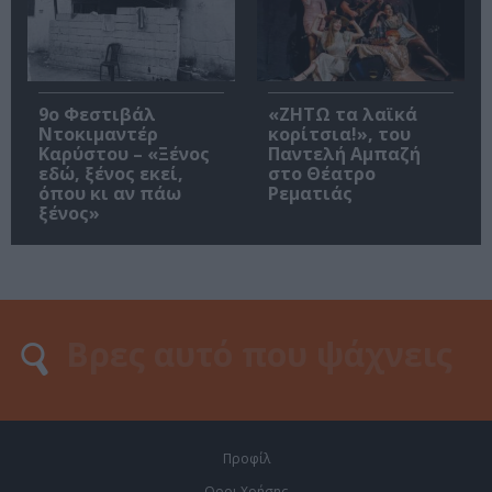
9ο Φεστιβάλ
«ΖΗΤΩ τα λαϊκά
Ντοκιμαντέρ
κορίτσια!», του
Καρύστου – «Ξένος
Παντελή Αμπαζή
εδώ, ξένος εκεί,
στο Θέατρο
όπου κι αν πάω
Ρεματιάς
ξένος»
Προφίλ
Οροι Χρήσης