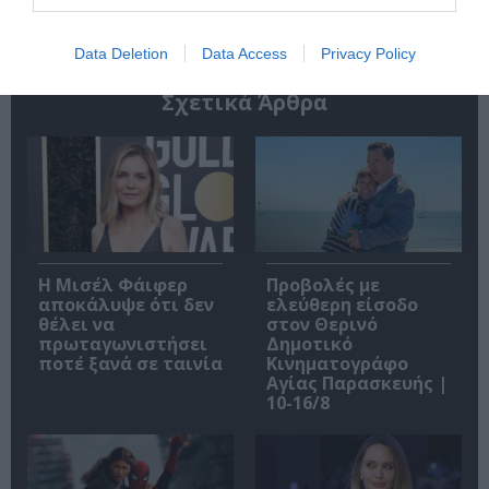
Data Deletion
Data Access
Privacy Policy
Σχετικά Άρθρα
Η Μισέλ Φάιφερ
Προβολές με
αποκάλυψε ότι δεν
ελεύθερη είσοδο
θέλει να
στον Θερινό
πρωταγωνιστήσει
Δημοτικό
ποτέ ξανά σε ταινία
Κινηματογράφο
Αγίας Παρασκευής |
10-16/8