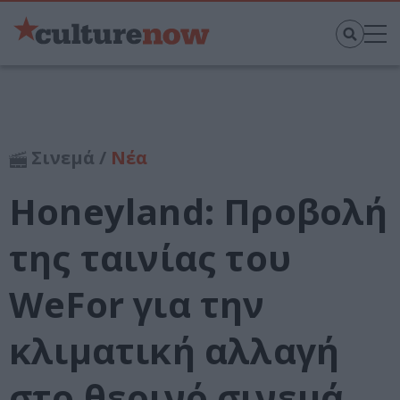
Σινεμά /
Νέα
Ηoneyland: Προβολή
της ταινίας του
WeFor για την
κλιματική αλλαγή
στο θερινό σινεμά