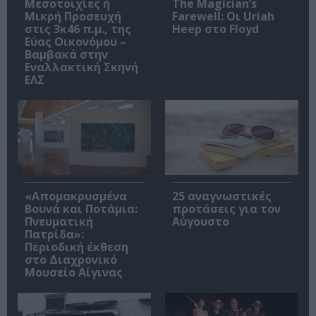
Μεσοτοιχίες ή
The Magician’s
Μικρή Προσευχή
Farewell: Οι Uriah
στις 3κ46 π.μ., της
Heep στο Floyd
Εύας Οικονόμου –
Βαμβακά στην
Εναλλακτική Σκηνή
ΕΛΣ
«Απομακρυσμένα
25 αναγνωστικές
Βουνά και Ποτάμια:
προτάσεις για τον
Πνευματική
Αύγουστο
Πατρίδα»:
Περιοδική έκθεση
στο Διαχρονικό
Μουσείο Αίγινας