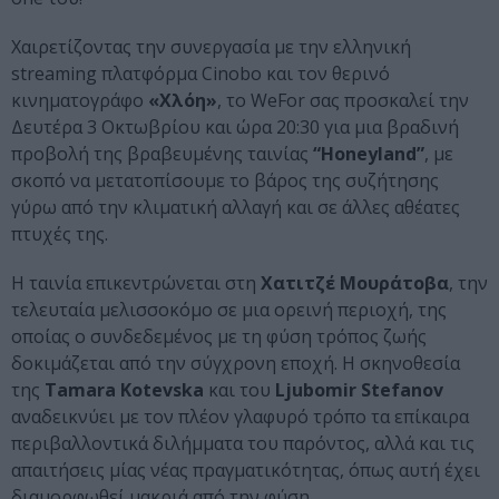
Χαιρετίζοντας την συνεργασία με την ελληνική
streaming πλατφόρμα Cinobo και τον θερινό
κινηματογράφο
«Χλόη»
, το WeFor σας προσκαλεί την
Δευτέρα 3 Οκτωβρίου και ώρα 20:30 για μια βραδινή
προβολή της βραβευμένης ταινίας
“Ηoneyland”
, με
σκοπό να μετατοπίσουμε το βάρος της συζήτησης
γύρω από την κλιματική αλλαγή και σε άλλες αθέατες
πτυχές της.
Η ταινία επικεντρώνεται στη
Χατιτζέ Μουράτοβα
, την
τελευταία μελισσοκόμο σε μια ορεινή περιοχή, της
οποίας ο συνδεδεμένος με τη φύση τρόπος ζωής
δοκιμάζεται από την σύγχρονη εποχή. Η σκηνοθεσία
της
Tamara Kotevska
και του
Ljubomir Stefanov
αναδεικνύει με τον πλέον γλαφυρό τρόπο τα επίκαιρα
περιβαλλοντικά διλήμματα του παρόντος, αλλά και τις
απαιτήσεις μίας νέας πραγματικότητας, όπως αυτή έχει
διαμορφωθεί μακριά από την φύση.