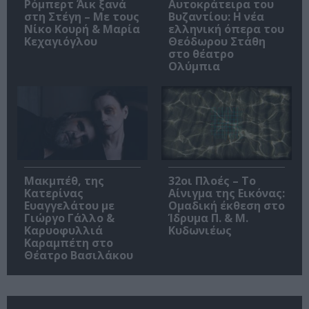
Ρόμπερτ Άικ ξανά
Αυτοκράτειρα του
στη Στέγη – Με τους
Βυζαντίου: Η νέα
Νίκο Κουρή & Μαρία
ελληνική όπερα του
Κεχαγιόγλου
Θεόδωρου Στάθη
στο θέατρο
Ολύμπια
Μακμπέθ, της
32οι Πλοές – Το
Κατερίνας
Αίνιγμα της Εικόνας:
Ευαγγελάτου με
Ομαδική έκθεση στο
Γιώργο Γάλλο &
Ίδρυμα Π. & Μ.
Καρυοφυλλιά
Κυδωνιέως
Καραμπέτη στο
Θέατρο Βασιλάκου