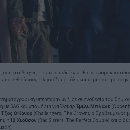
ς σου το έδειχνε, σου το αποδείκνυε, θα σε τρομοκρατούσε
μμύρια ανθρώπους. Πλησιάζουμε όλο και περισσότερο στην
 κινηματογραφική υπερπαραγωγή, σε σκηνοθεσία του δημιο
η με SAG και υποψήφια για Όσκαρ
Έμιλι Μπλαντ
(Oppenh
Τζος Ο’Κόνορ
(Challengers, The Crown), ο βραβευμένος 
n), η
Ίβ Χιούσον
(Bad Sisters, The Perfect Couple) και ο δ
ustin).