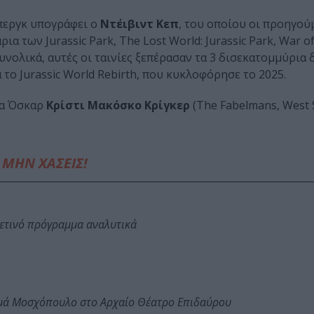
μπεργκ υπογράφει ο
Ντέιβιντ Κεπ
, του οποίου οι προηγού
 των Jurassic Park, The Lost World: Jurassic Park, War o
 Συνολικά, αυτές οι ταινίες ξεπέρασαν τα 3 δισεκατομμύρια
 το Jurassic World Rebirth, που κυκλοφόρησε το 2025.
ια Όσκαρ
Κρίστι Μακόσκο Κρίγκερ
(The Fabelmans, West S
ΜΗΝ ΧΑΣΕΙΣ!
φετινό πρόγραμμα αναλυτικά
ωμά Μοσχόπουλο στο Αρχαίο Θέατρο Επιδαύρου