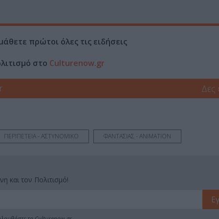
μάθετε πρώτοι όλες τις ειδήσεις
ολιτισμό στο
Culturenow.gr
r
Δες
ΠΕΡΙΠΕΤΕΙΑ - ΑΣΤΥΝΟΜΙΚΟ
ΦΑΝΤΑΣΙΑΣ - ANIMATION
νη και τον Πολιτισμό!
λουθήστε το Culturenow.gr