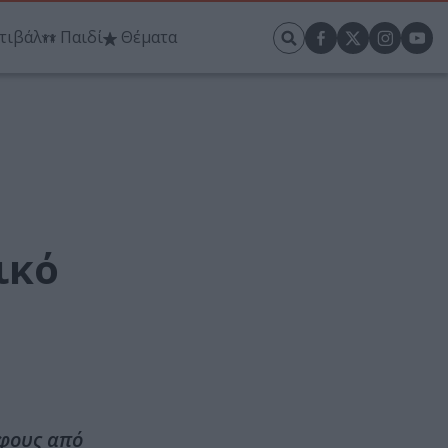
τιβάλ
Παιδί
Θέματα
ικό
άφους από