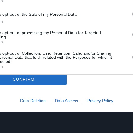
In
o opt-out of the Sale of my Personal Data.
In
 Κόλιν Φερθ, Ιβ Χιούσον, Κόλμαν Ντομίνγκο
to opt-out of processing my Personal Data for Targeted
ing.
In
o opt-out of Collection, Use, Retention, Sale, and/or Sharing
ersonal Data that Is Unrelated with the Purposes for which it
lected.
In
CONFIRM
Data Deletion
Data Access
Privacy Policy