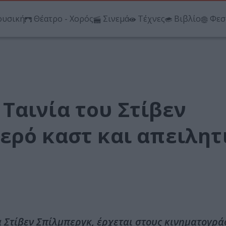
υσική
Θέατρο - Χορός
Σινεμά
Τέχνες
Βιβλίο
Φεσ
Ταινία του Στίβεν
ερό καστ και απειλητ
 Στίβεν Σπίλμπεργκ, έρχεται στους κινηματογρ