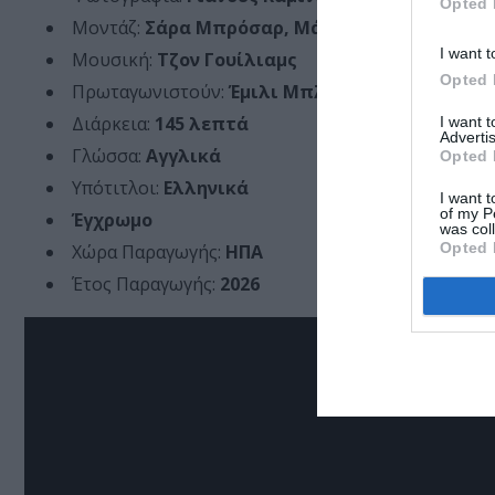
Opted 
Μοντάζ:
Σάρα Μπρόσαρ, Μάικλ Καν
I want t
Μουσική:
Τζον Γουίλιαμς
Opted 
Πρωταγωνιστούν:
Έμιλι Μπλαντ, Τζος Ο’Κόνορ,
Διάρκεια:
145 λεπτά
I want 
Advertis
Γλώσσα:
Αγγλικά
Opted 
Υπότιτλοι:
Ελληνικά
I want t
of my P
Έγχρωμο
was col
Opted 
Χώρα Παραγωγής:
ΗΠΑ
Έτος Παραγωγής:
2026