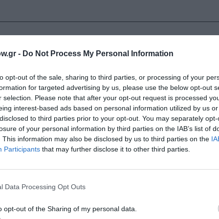
ημένους και επιδραστικούς δημιουργούς στην ιστορία της
w.gr -
Do Not Process My Personal Information
ψηλότερες εισπράξεις όλων των εποχών έχει υπογράψει τ
ιρά ταινιών Indiana Jones και το Jurassic Park.
to opt-out of the sale, sharing to third parties, or processing of your per
formation for targeted advertising by us, please use the below opt-out s
ρές βραβευμένος με Όσκαρ, συμπεριλαμβανομένων των Όσκα
r selection. Please note that after your opt-out request is processed y
ίντλερ, η οποία απέσπασε συνολικά επτά Όσκαρ, καθώς και
eing interest-based ads based on personal information utilized by us or
ο πρόσφατη ταινία του, The Fabelmans, κυκλοφόρησε από 
disclosed to third parties prior to your opt-out. You may separately opt-
αξύ των οποίων Σκηνοθεσίας, Πρωτότυπου Σεναρίου, Α’ Γυ
losure of your personal information by third parties on the IAB’s list of
. This information may also be disclosed by us to third parties on the
IA
Participants
that may further disclose it to other third parties.
l Data Processing Opt Outs
o opt-out of the Sharing of my personal data.