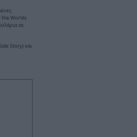
μενες
f the Worlds
 δολάρια σε
ide Story) και