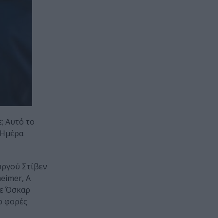
; Αυτό το
 Ημέρα
υργού Στίβεν
eimer, A
με Όσκαρ
ύο φορές