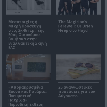
Μεσοτοιχίες ή
The Magician’s
Μικρή Προσευχή
Farewell: Οι Uriah
στις 3κ46 π.μ., της
Heep στο Floyd
Εύας Οικονόμου –
Βαμβακά στην
Εναλλακτική Σκηνή
ΕΛΣ
«Απομακρυσμένα
25 αναγνωστικές
Βουνά και Ποτάμια:
προτάσεις για τον
Πνευματική
Αύγουστο
Πατρίδα»:
Περιοδική έκθεση