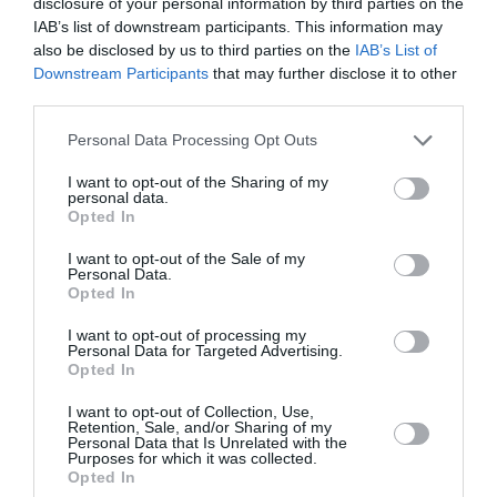
disclosure of your personal information by third parties on the
IAB’s list of downstream participants. This information may
also be disclosed by us to third parties on the
IAB’s List of
Downstream Participants
that may further disclose it to other
O «Οιδίποδας» του
Θεοδώρα,
third parties.
Ρόμπερτ Άικ ξανά
Αυτοκράτειρα του
στη Στέγη – Με τους
Βυζαντίου: Η νέα
Νίκο Κουρή & Μαρία
ελληνική όπερα του
Personal Data Processing Opt Outs
Κεχαγιόγλου
Θεόδωρου Στάθη
στο θέατρο
I want to opt-out of the Sharing of my
personal data.
Ολύμπια
Opted In
I want to opt-out of the Sale of my
Personal Data.
Opted In
I want to opt-out of processing my
Personal Data for Targeted Advertising.
Opted In
Μακμπέθ, της
32οι Πλοές – Το
Κατερίνας
Αίνιγμα της Εικόνας:
I want to opt-out of Collection, Use,
Ευαγγελάτου με
Ομαδική έκθεση στο
Retention, Sale, and/or Sharing of my
Personal Data that Is Unrelated with the
Γιώργο Γάλλο &
Ίδρυμα Π. & Μ.
Purposes for which it was collected.
Καρυοφυλλιά
Κυδωνιέως
Opted In
Καραμπέτη στο