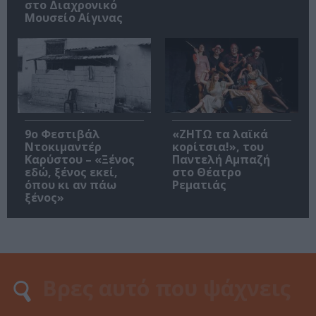
στο Διαχρονικό
Μουσείο Αίγινας
9ο Φεστιβάλ
«ΖΗΤΩ τα λαϊκά
Ντοκιμαντέρ
κορίτσια!», του
Καρύστου – «Ξένος
Παντελή Αμπαζή
εδώ, ξένος εκεί,
στο Θέατρο
όπου κι αν πάω
Ρεματιάς
ξένος»