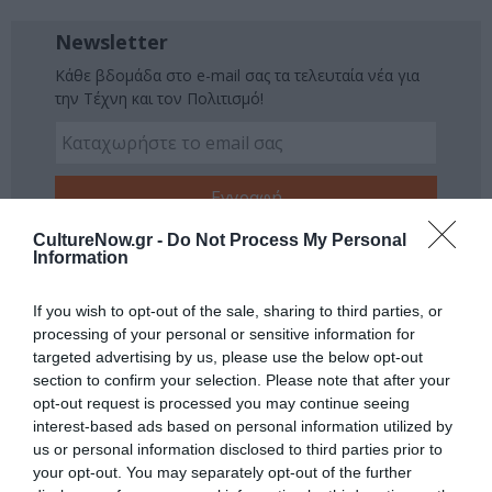
Newsletter
Κάθε βδομάδα στο e-mail σας τα τελευταία νέα για
την Τέχνη και τον Πολιτισμό!
CultureNow.gr -
Do Not Process My Personal
Ακολουθήστε το Culturenow.gr
Information
If you wish to opt-out of the sale, sharing to third parties, or
processing of your personal or sensitive information for
targeted advertising by us, please use the below opt-out
section to confirm your selection. Please note that after your
Δημοφιλή Άρθρα
opt-out request is processed you may continue seeing
interest-based ads based on personal information utilized by
us or personal information disclosed to third parties prior to
your opt-out. You may separately opt-out of the further