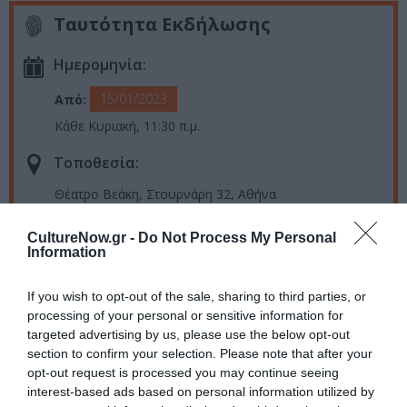
Ταυτότητα Εκδήλωσης
Ημερομηνία:
15/01/2023
Από:
Κάθε Κυριακή, 11:30 π.μ.
Τοποθεσία:
Θέατρο Βεάκη, Στουρνάρη 32, Αθήνα
Θέατρο Βεάκη
CultureNow.gr -
Do Not Process My Personal
Information
Eισιτήρια:
If you wish to opt-out of the sale, sharing to third parties, or
Από 10€
processing of your personal or sensitive information for
targeted advertising by us, please use the below opt-out
Πληροφορίες / Κρατήσεις:
section to confirm your selection. Please note that after your
opt-out request is processed you may continue seeing
Τηλ.: 210 52 23 522, 216 90 05 423
interest-based ads based on personal information utilized by