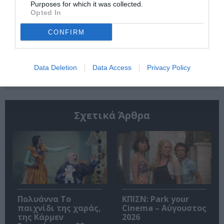
Purposes for which it was collected.
Opted In
CONFIRM
Ακολουθήστε το Culturenow.gr
Data Deletion
Data Access
Privacy Policy
Σχετικά Άρθρα
Πολυάννα Το
ΚΠΙΣΝ: Park your
παιχνίδι της χαράς,
Cinema – Αύγουστος
της Κάρμεν
2026