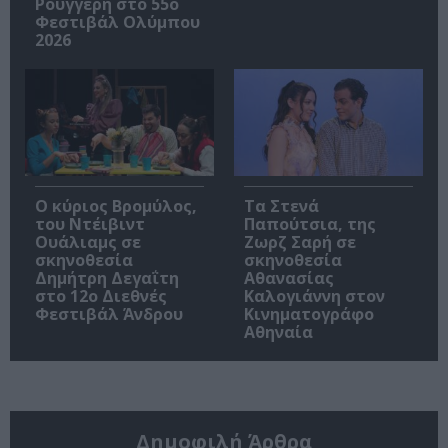
Ρουγγέρη στο 55ο
Φεστιβάλ Ολύμπου
2026
O κύριος Βρομύλος,
Τα Στενά
του Ντέιβιντ
Παπούτσια, της
Ουάλιαμς σε
Ζωρζ Σαρή σε
σκηνοθεσία
σκηνοθεσία
Δημήτρη Δεγαΐτη
Αθανασίας
στο 12ο Διεθνές
Καλογιάννη στον
Φεστιβάλ Άνδρου
Κινηματογράφο
Αθηναία
Δημοφιλή Άρθρα