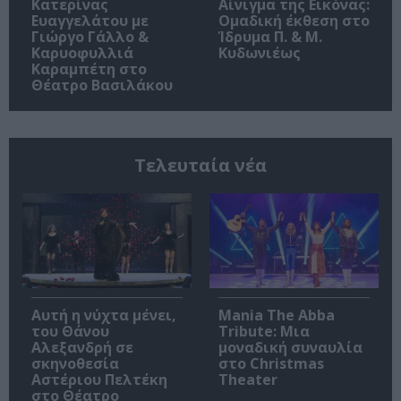
Κατερίνας
Αίνιγμα της Εικόνας:
Ευαγγελάτου με
Ομαδική έκθεση στο
Γιώργο Γάλλο &
Ίδρυμα Π. & Μ.
Καρυοφυλλιά
Κυδωνιέως
Καραμπέτη στο
Θέατρο Βασιλάκου
Τελευταία νέα
Αυτή η νύχτα μένει,
Mania The Abba
του Θάνου
Tribute: Μια
Αλεξανδρή σε
μοναδική συναυλία
σκηνοθεσία
στο Christmas
Αστέριου Πελτέκη
Theater
στο Θέατρο