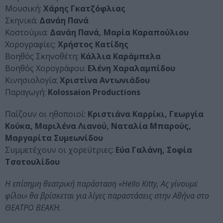
Μουσική:
Χάρης Γκατζόφλιας
Σκηνικά:
Δανάη Πανά
Κοστούμια:
Δανάη Πανά, Μαρία Καραπούλιου
Χορογραφίες:
Χρήστος Κατίδης
Βοηθός Σκηνοθέτη:
Κάλλια Καράμπελα
Βοηθός Χορογράφου:
Ελένη Χαραλαμπίδου
Κινησιολογία:
Χριστίνα Αντωνιάδου
Παραγωγή:
Kolossaion Productions
Παίζουν οι ηθοποιοί:
Κριστιάνα Καρρίκι, Γεωργία
Κούκα, Μαριλένα Λιανού, Ναταλία Μπαρούς,
Μαργαρίτα Συμεωνίδου
Συμμετέχουν οι χορεύτριες:
Εύα Γαλάνη, Σοφία
Τσοτουλίδου
Η επίσημη θεατρική παράσταση «Hello Kitty, Ας γίνουμε
φίλοι» θα βρίσκεται για λίγες παραστάσεις στην Αθήνα στο
ΘΕΑΤΡΟ ΒΕΑΚΗ.