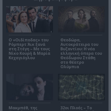
O «Οιδίποδας» του
Θεοδώρα,
Ρόμπερτ Άικ ξανά
Αυτοκράτειρα του
στη Στέγη – Με τους
Βυζαντίου: Η νέα
Νίκο Κουρή & Μαρία
ελληνική όπερα του
Κεχαγιόγλου
Θεόδωρου Στάθη
στο θέατρο
Ολύμπια
Μακμπέθ, της
32οι Πλοές – Το