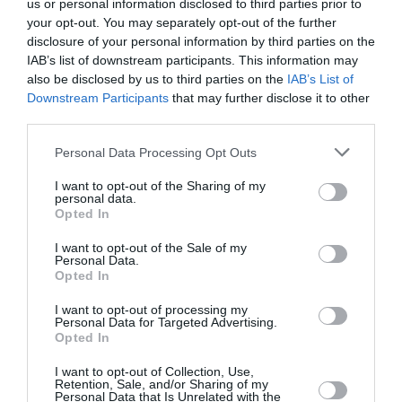
us or personal information disclosed to third parties prior to
Ακολουθήστε το Culturenow.gr στο
Google News
και
your opt-out. You may separately opt-out of the further
disclosure of your personal information by third parties on the
μάθετε πρώτοι όλες τις ειδήσεις
IAB’s list of downstream participants. This information may
also be disclosed by us to third parties on the
IAB’s List of
Δείτε όλα τα
τελευταία νέα
για την Τέχνη και τον
Downstream Participants
that may further disclose it to other
Πολιτισμό στο
Culturenow.gr
third parties.
Νέοι Διαγωνισμοί
❯
Personal Data Processing Opt Outs
I want to opt-out of the Sharing of my
Tags
personal data.
Opted In
ΔΡΑΣΤΗΡΙΟΤΗΤΕΣ ΓΙΑ ΠΑΙΔΙΑ
I want to opt-out of the Sale of my
ΠΑΙΔΙΚΕΣ ΠΑΡΑΣΤΑΣΕΙΣ 2022 – 2023
Personal Data.
Opted In
ΠΑΙΔΙΚΕΣ ΠΑΡΑΣΤΑΣΕΙΣ ΚΑΙ ΕΚΘΕΣΕΙΣ ΓΙΑ ΠΑΙΔΙΑ
I want to opt-out of processing my
Personal Data for Targeted Advertising.
Opted In
Newsletter
Κάθε βδομάδα στο e-mail σας τα τελευταία νέα για
I want to opt-out of Collection, Use,
Retention, Sale, and/or Sharing of my
την Τέχνη και τον Πολιτισμό!
Personal Data that Is Unrelated with the