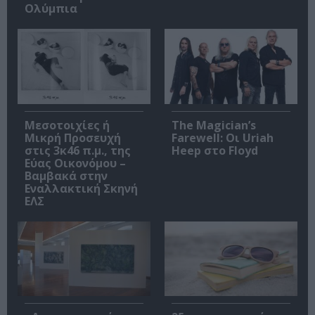
Ολύμπια
Μεσοτοιχίες ή
The Magician’s
Μικρή Προσευχή
Farewell: Οι Uriah
στις 3κ46 π.μ., της
Heep στο Floyd
Εύας Οικονόμου –
Βαμβακά στην
Εναλλακτική Σκηνή
ΕΛΣ