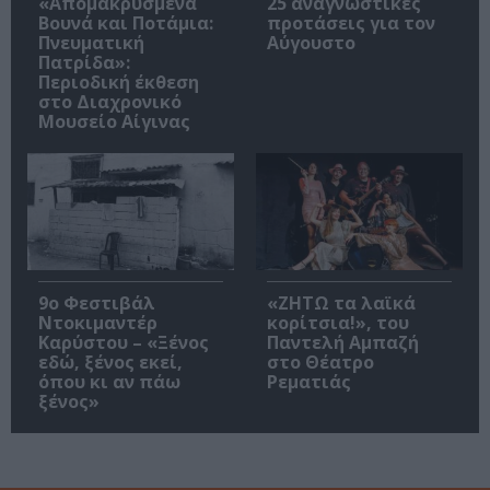
«Απομακρυσμένα
25 αναγνωστικές
Βουνά και Ποτάμια:
προτάσεις για τον
Πνευματική
Αύγουστο
Πατρίδα»:
Περιοδική έκθεση
στο Διαχρονικό
Μουσείο Αίγινας
9ο Φεστιβάλ
«ΖΗΤΩ τα λαϊκά
Ντοκιμαντέρ
κορίτσια!», του
Καρύστου – «Ξένος
Παντελή Αμπαζή
εδώ, ξένος εκεί,
στο Θέατρο
όπου κι αν πάω
Ρεματιάς
ξένος»