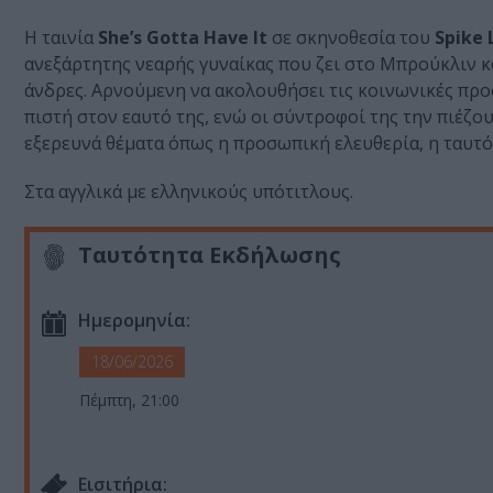
Η ταινία
She’s Gotta Have It
σε σκηνοθεσία του
Spike 
ανεξάρτητης νεαρής γυναίκας που ζει στο Μπρούκλιν κ
άνδρες. Αρνούμενη να ακολουθήσει τις κοινωνικές προσ
πιστή στον εαυτό της, ενώ οι σύντροφοί της την πιέζου
εξερευνά θέματα όπως η προσωπική ελευθερία, η ταυτ
Στα αγγλικά με ελληνικούς υπότιτλους.
Ταυτότητα Εκδήλωσης
Ημερομηνία:
18/06/2026
Πέμπτη, 21:00
Eισιτήρια: