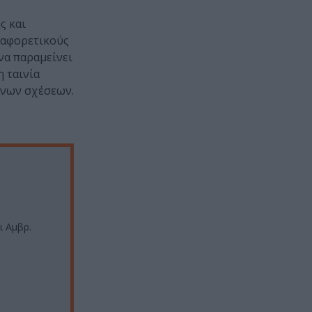
ς και
διαφορετικούς
να παραμείνει
η ταινία
ινων σχέσεων.
ι Αμβρ.