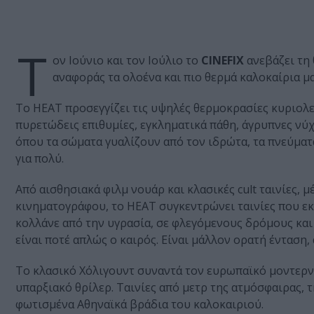
Τ
ον Ιούνιο και τον Ιούλιο το
CINEFIX
ανεβάζει τη
αναφοράς τα ολοένα και πιο θερμά καλοκαίρια μα
Το HEAT προσεγγίζει τις υψηλές θερμοκρασίες κυριολεκ
πυρετώδεις επιθυμίες, εγκληματικά πάθη, άγρυπνες νύ
όπου τα σώματα γυαλίζουν από τον ιδρώτα, τα πνεύματα
για πολύ.
Από αισθησιακά φιλμ νουάρ και κλασικές cult ταινίες, 
κινηματογράφου, το HEAT συγκεντρώνει ταινίες που εκ
κολλάνε από την υγρασία, σε φλεγόμενους δρόμους και
είναι ποτέ απλώς ο καιρός. Είναι μάλλον ορατή ένταση
Το κλασικό Χόλιγουντ συναντά τον ευρωπαϊκό μοντερνι
υπαρξιακό θρίλερ. Ταινίες από μετρ της ατμόσφαιρας, 
φωτισμένα Αθηναϊκά βράδια του καλοκαιριού.