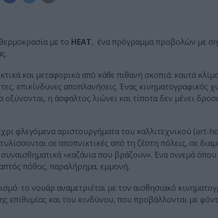
 θερμοκρασία με το
HEAT
, ένα πρόγραμμα προβολών με ση
ς.
τικά και μεταφορικά από κάθε πιθανή σκοπιά: καυτά κλίμα
χτες, επικίνδυνες αποπλανήσεις. Ένας κινηματογραφικός
 οξύνονται, η άσφαλτος λιώνει και τίποτα δεν μένει δροσ
μέχρι φλεγόμενα αριστουργήματα του καλλιτεχνικού (art-h
τυλίσσονται σε αποπνικτικές από τη ζέστη πόλεις, σε δια
 συναισθηματικά «καζάνια που βράζουν». Ένα σινεμά όπου 
, απτός πόθος, παραλήρημα, εμμονή.
σμό· το νουάρ αναμετριέται με τον αισθησιακό κινηματογ
της επιθυμίας και του κινδύνου, που προβάλλονται με φόντ