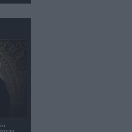
έα
θέατρο