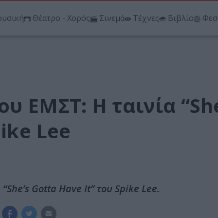
υσική
Θέατρο - Χορός
Σινεμά
Τέχνες
Βιβλίο
Φεσ
ου ΕΜΣΤ: Η ταινία “Sh
pike Lee
She’s Gotta Have It” του Spike Lee.