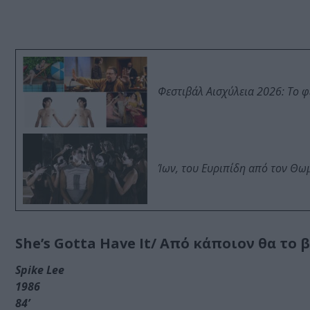
Φεστιβάλ Αισχύλεια 2026: Το 
Ίων, του Ευριπίδη από τον Θ
She’s Gotta Have It/ Από κάποιον θα το 
Spike Lee
1986
84’