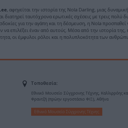
Lee
, αφηγείται την ιστορία της Nola Darling, μιας δυναμική
αι διατηρεί ταυτόχρονα ερωτικές σχέσεις με τρεις πολύ 
δοκίες για την αγάπη και τη δέσμευση, η Nola προσπαθεί 
ν να επιλέξει έναν από αυτούς. Μέσα από την ιστορία της, 
ότητα, οι έμφυλοι ρόλοι και η πολυπλοκότητα των ανθρώπ
Τοποθεσία:
Εθνικό Μουσείο Σύγχρονης Τέχνης, Καλλιρρόης κα
Φραντζή (πρώην εργοστάσιο ΦΙΞ), Αθήνα
Εθνικό Μουσείο Σύγχρονης Τέχνης