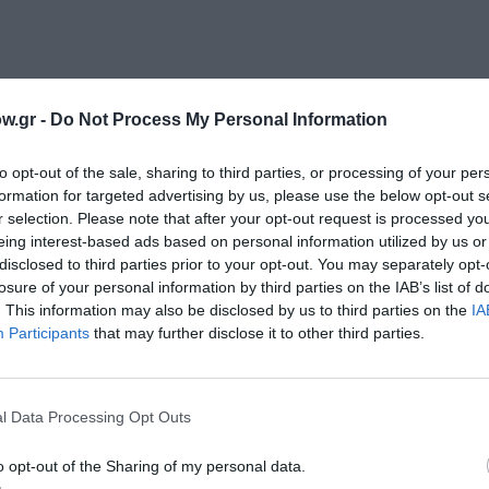
w.gr -
Do Not Process My Personal Information
μάθετε πρώτοι όλες τις ειδήσεις
to opt-out of the sale, sharing to third parties, or processing of your per
formation for targeted advertising by us, please use the below opt-out s
r selection. Please note that after your opt-out request is processed y
ολιτισμό στο
Culturenow.gr
eing interest-based ads based on personal information utilized by us or
disclosed to third parties prior to your opt-out. You may separately opt-
r
Δες
losure of your personal information by third parties on the IAB’s list of
. This information may also be disclosed by us to third parties on the
IA
Participants
that may further disclose it to other third parties.
ΕΣ
l Data Processing Opt Outs
o opt-out of the Sharing of my personal data.
νη και τον Πολιτισμό!