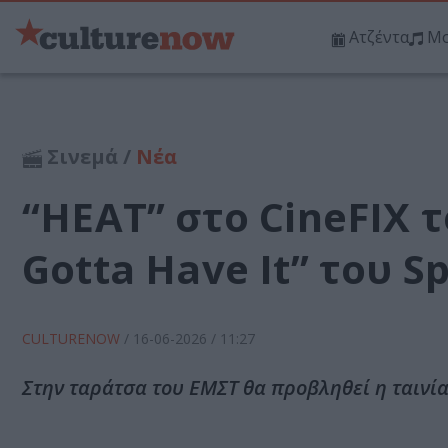
Ατζέντα
Μο
Σινεμά /
Νέα
“HEAT” στο CineFIX τ
Gotta Have It” του S
CULTURENOW
/
16-06-2026
/ 11:27
Στην ταράτσα του ΕΜΣΤ θα προβληθεί η ταινία “