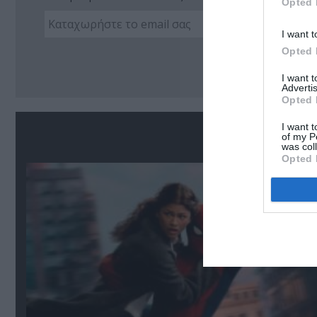
Opted 
I want t
Opted 
Ακο
I want 
Advertis
Opted 
I want t
Σ
of my P
was col
Opted 