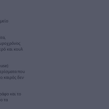
μείο
τα,
 χωροχρόνος
ερό και κουλ
ouse)
μερίσματα που
ο καιρός δεν
ράφο και το
ο τα