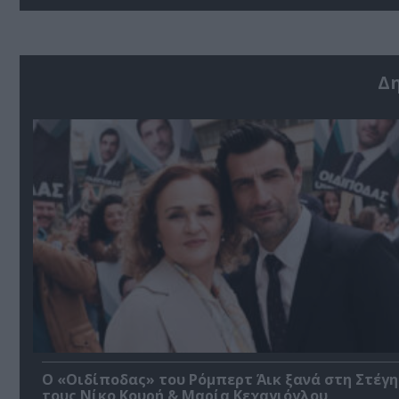
Δ
O «Οιδίποδας» του Ρόμπερτ Άικ ξανά στη Στέγη
τους Νίκο Κουρή & Μαρία Κεχαγιόγλου