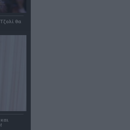
 Τζολί θα
 και
!