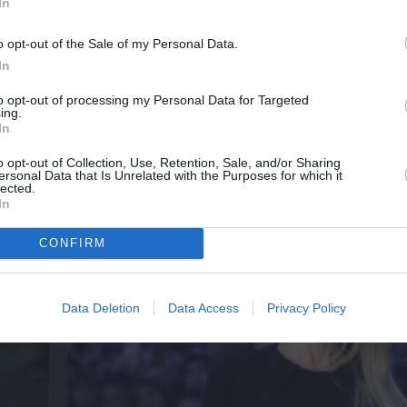
In
o opt-out of the Sale of my Personal Data.
In
λουθήστε το Culturenow.gr
to opt-out of processing my Personal Data for Targeted
ing.
In
o opt-out of Collection, Use, Retention, Sale, and/or Sharing
χετικά Άρθρα
ersonal Data that Is Unrelated with the Purposes for which it
lected.
In
CONFIRM
Data Deletion
Data Access
Privacy Policy