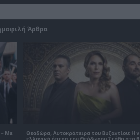
ημοφιλή Άρθρα
 – Με
Θεοδώρα, Αυτοκράτειρα του Βυζαντίου: Η ν
ελληνική όπερα του Θεόδωρου Στάθη στο 