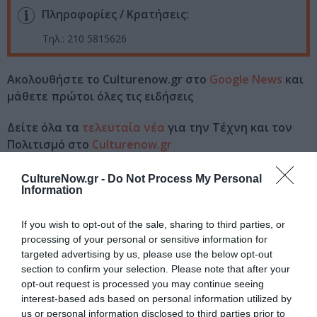
Πληροφορίες / Κρατήσεις:
Τηλ.: 210 5815626
Ακολουθήστε το Culturenow.gr στο
Google News
και
μάθετε πρώτοι όλες τις ειδήσεις
Δείτε όλα τα
τελευταία νέα
για την Τέχνη και τον
Πολιτισμό στο
Culturenow.gr
Νέοι Διαγωνισμοί
❯
CultureNow.gr -
Do Not Process My Personal
Information
Tags
If you wish to opt-out of the sale, sharing to third parties, or
processing of your personal or sensitive information for
HAIG YAZDJIAN
JAZZ - BLUES - ETHNIC
targeted advertising by us, please use the below opt-out
ΣΥΝΑΥΛΙΕΣ 2024
section to confirm your selection. Please note that after your
opt-out request is processed you may continue seeing
interest-based ads based on personal information utilized by
Newsletter
us or personal information disclosed to third parties prior to