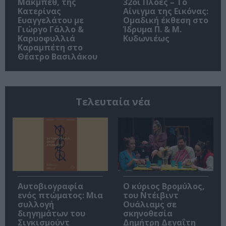
Μακμπέθ, της
32οι Πλοές – Το
Κατερίνας
Αίνιγμα της Εικόνας:
Ευαγγελάτου με
Ομαδική έκθεση στο
Γιώργο Γάλλο &
Ίδρυμα Π. & Μ.
Καρυοφυλλιά
Κυδωνιέως
Καραμπέτη στο
Θέατρο Βασιλάκου
Τελευταία νέα
Αυτοβιογραφία
O κύριος Βρομύλος,
ενός πτώματος: Μια
του Ντέιβιντ
συλλογή
Ουάλιαμς σε
διηγημάτων του
σκηνοθεσία
Σιγκισμούντ
Δημήτρη Δεγαΐτη