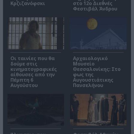
Κρζιζανόφσκι
στο 12ο Διεθνές
Φεστιβάλ Άνδρου
Οι ταινίες που θα
Αρχαιολογικό
δούμε στις
Μουσείο
κινηματογραφικές
Θεσσαλονίκης: Στο
αίθουσες από την
φως της
Πέμπτη 6
Αυγουστιάτικης
Αυγούστου
Πανσελήνου