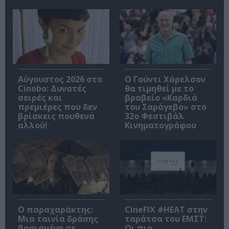
Αύγουστος 2026 στο
Ο Γούντι Χάρελσον
Cinobo: Δυνατές
θα τιμηθεί με το
σειρές και
βραβείο «Καρδιά
πρεμιέρες που δεν
του Σαράγεβο» στο
βρίσκεις πουθενά
32ο Φεστιβάλ
αλλού!
Κινηματογράφου
Ο παραχαράκτης:
CineFIX #ΗΕΑΤ στην
Μια ταινία δράσης
ταράτσα του ΕΜΣΤ:
βασισμένη σε
Οι πιο