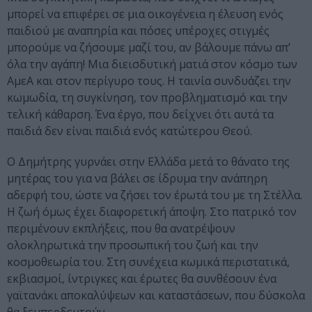
μπορεί να επιφέρει σε μια οικογένεια η έλευση ενός
παιδιού με αναπηρία και πόσες υπέροχες στιγμές
μπορούμε να ζήσουμε μαζί του, αν βάλουμε πάνω απ’
όλα την αγάπη! Μια διεισδυτική ματιά στον κόσμο των
ΑμεΑ και στον περίγυρο τους. Η ταινία συνδυάζει την
κωμωδία, τη συγκίνηση, τον προβληματισμό και την
τελική κάθαρση. Ένα έργο, που δείχνει ότι αυτά τα
παιδιά δεν είναι παιδιά ενός κατώτερου Θεού.
Ο Δημήτρης γυρνάει στην Ελλάδα μετά το θάνατο της
μητέρας του για να βάλει σε ίδρυμα την ανάπηρη
αδερφή του, ώστε να ζήσει τον έρωτά του με τη Στέλλα.
Η ζωή όμως έχει διαφορετική άποψη. Στο πατρικό τον
περιμένουν εκπλήξεις, που θα ανατρέψουν
ολοκληρωτικά την προσωπική του ζωή και την
κοσμοθεωρία του. Στη συνέχεια κωμικά περιστατικά,
εκβιασμοί, ίντριγκες και έρωτες θα συνθέσουν ένα
γαϊτανάκι αποκαλύψεων και καταστάσεων, που δύσκολα