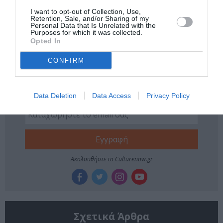
ΕΛΛΗΝΙΚΕΣ ΤΑΙΝΙΕΣ
ΕΛΛΗΝΙΚΟ ΕΡΓΟ
I want to opt-out of Collection, Use,
Retention, Sale, and/or Sharing of my
ΚΩΜΩΔΙΑ - ΚΟΜΕΝΤΙ
Personal Data that Is Unrelated with the
Purposes for which it was collected.
ΝΕΕΣ ΤΑΙΝΙΕΣ - ΤΑΙΝΙΕΣ ΤΗΣ ΕΒΔΟΜΑΔΑΣ
Opted In
CONFIRM
Newsletter
Κάθε βδομάδα στο e-mail σας τα τελευταία νέα για
την Τέχνη και τον Πολιτισμό!
Data Deletion
Data Access
Privacy Policy
Ακολουθήστε το Culturenow.gr
Σχετικά Άρθρα