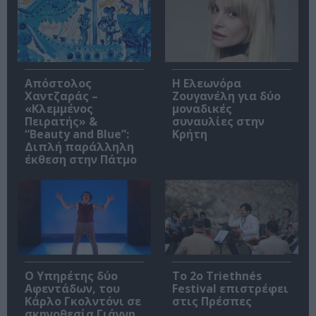
Απόστολος
Η Ελεωνόρα
Χαντζαράς –
Ζουγανέλη για δύο
«Κλεμμένος
μοναδικές
Πειρατής» &
συναυλίες στην
“Beauty and Blue”:
Κρήτη
Διπλή παράλληλη
έκθεση στην Πάτμο
Ο Υπηρέτης δύο
Το 2ο Triethnés
Αφεντάδων, του
Festival επιστρέφει
Κάρλο Γκολντόνι σε
στις Πρέσπες
σκηνοθεσία Γιάννη