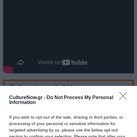
Ταυτότητα Εκδήλωσης
CultureNow.gr -
Do Not Process My Personal
Ημερομηνία:
Information
18/05/2023
24/05/2023
Από:
Εως:
If you wish to opt-out of the sale, sharing to third parties, or
19:00 και 20:30
processing of your personal or sensitive information for
targeted advertising by us, please use the below opt-out
Τοποθεσία:
section to confirm your selection. Please note that after your