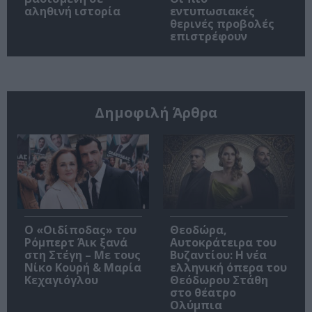
αληθινή ιστορία
εντυπωσιακές
θερινές προβολές
επιστρέφουν
Δημοφιλή Άρθρα
O «Οιδίποδας» του
Θεοδώρα,
Ρόμπερτ Άικ ξανά
Αυτοκράτειρα του
στη Στέγη – Με τους
Βυζαντίου: Η νέα
Νίκο Κουρή & Μαρία
ελληνική όπερα του
Κεχαγιόγλου
Θεόδωρου Στάθη
στο θέατρο
Ολύμπια