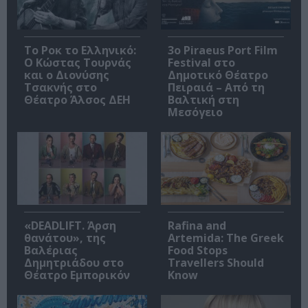
Το Ροκ το Ελληνικό:
3o Piraeus Port Film
Ο Κώστας Τουρνάς
Festival στο
και ο Διονύσης
Δημοτικό Θέατρο
Τσακνής στο
Πειραιά – Από τη
Θέατρο Άλσος ΔΕΗ
Βαλτική στη
Μεσόγειο
«DEADLIFT. Άρση
Rafina and
θανάτου», της
Artemida: The Greek
Βαλέριας
Food Stops
Δημητριάδου στο
Travellers Should
Θέατρο Εμπορικόν
Know