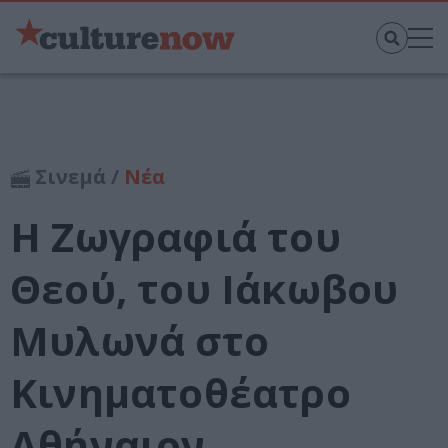
Σινεμά /
Νέα
Η Ζωγραφιά του
Θεού, του Ιάκωβου
Μυλωνά στο
Κινηματοθέατρο
Αθήναιον