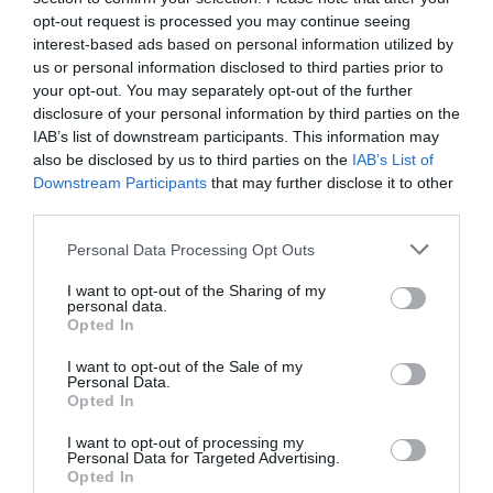
opt-out request is processed you may continue seeing
Κινηματοθέατρο Αθήναιον, Βασ. Όλγας 35,
interest-based ads based on personal information utilized by
Θεσσαλονίκη
us or personal information disclosed to third parties prior to
your opt-out. You may separately opt-out of the further
Θέατρο Αθήναιον
disclosure of your personal information by third parties on the
IAB’s list of downstream participants. This information may
Πληροφορίες / Κρατήσεις:
also be disclosed by us to third parties on the
IAB’s List of
Downstream Participants
that may further disclose it to other
Τηλ.: 690 646 7283
third parties.
Personal Data Processing Opt Outs
Ακολουθήστε το Culturenow.gr στο
Google News
και
μάθετε πρώτοι όλες τις ειδήσεις
I want to opt-out of the Sharing of my
personal data.
Opted In
Δείτε όλα τα
τελευταία νέα
για την Τέχνη και τον
Πολιτισμό στο
Culturenow.gr
I want to opt-out of the Sale of my
Personal Data.
Opted In
Νέοι Διαγωνισμοί
❯
I want to opt-out of processing my
Personal Data for Targeted Advertising.
Tags
Opted In