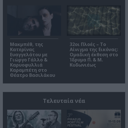
Μακμπέθ, της
32οι Πλοές – Το
Κατερίνας
Αίνιγμα της Εικόνας:
Ευαγγελάτου με
Ομαδική έκθεση στο
Γιώργο Γάλλο &
Ίδρυμα Π. & Μ.
Καρυοφυλλιά
Κυδωνιέως
Καραμπέτη στο
Θέατρο Βασιλάκου
Τελευταία νέα