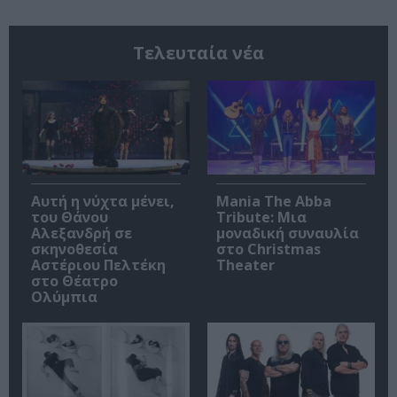
Τελευταία νέα
Αυτή η νύχτα μένει,
Mania The Abba
του Θάνου
Tribute: Μια
Αλεξανδρή σε
μοναδική συναυλία
σκηνοθεσία
στο Christmas
Αστέριου Πελτέκη
Theater
στο Θέατρο
Ολύμπια