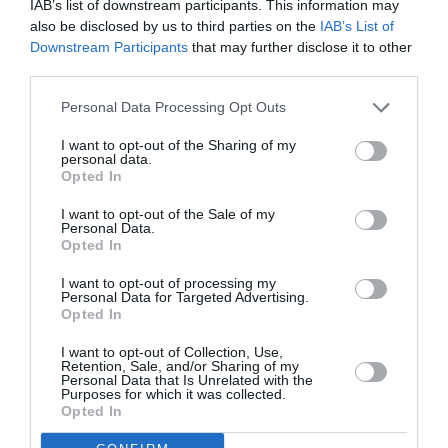
IAB’s list of downstream participants. This information may
also be disclosed by us to third parties on the
IAB’s List of
Downstream Participants
that may further disclose it to other
Ακολουθήστε το Culturenow.gr
third parties.
Personal Data Processing Opt Outs
I want to opt-out of the Sharing of my
personal data.
Σχετικά Άρθρα
Opted In
I want to opt-out of the Sale of my
Personal Data.
Opted In
I want to opt-out of processing my
Personal Data for Targeted Advertising.
Opted In
Αυτοβιογραφία
Αντόνιο Πόρτσια –
I want to opt-out of Collection, Use,
ενός πτώματος: Μια
Φωνές: Ένα βιβλίο
Retention, Sale, and/or Sharing of my
συλλογή
ως εσωτερικός
Personal Data that Is Unrelated with the
Purposes for which it was collected.
διηγημάτων του
διάλογος
Opted In
Σιγκισμούντ
Κρζιζανόφσκι