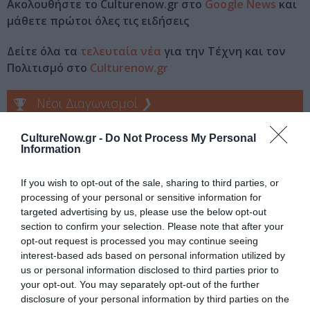
Ακολουθήστε το Culturenow.gr στο
Google News
και
μάθετε πρώτοι όλες τις ειδήσεις
Δείτε όλα τα
τελευταία νέα
για την Τέχνη και τον
Πολιτισμό στο
Culturenow.gr
Νέοι Διαγωνισμοί
❯
Tags
CultureNow.gr -
Do Not Process My Personal
Information
ΕΚΔΟΣΕΙΣ ΝΕΦΕΛΗ
ΕΛΛΗΝΕΣ ΣΥΓΓΡΑΦΕΙΣ
If you wish to opt-out of the sale, sharing to third parties, or
ΠΕΖΟΓΡΑΦΙΑ
processing of your personal or sensitive information for
targeted advertising by us, please use the below opt-out
Newsletter
section to confirm your selection. Please note that after your
opt-out request is processed you may continue seeing
Κάθε βδομάδα στο e-mail σας τα τελευταία νέα για
interest-based ads based on personal information utilized by
την Τέχνη και τον Πολιτισμό!
us or personal information disclosed to third parties prior to
your opt-out. You may separately opt-out of the further
disclosure of your personal information by third parties on the