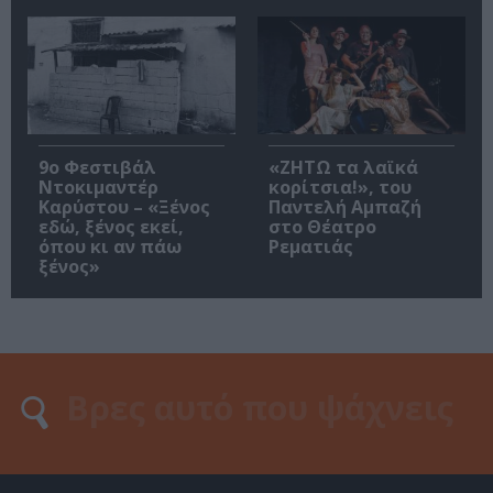
9ο Φεστιβάλ
«ΖΗΤΩ τα λαϊκά
Ντοκιμαντέρ
κορίτσια!», του
Καρύστου – «Ξένος
Παντελή Αμπαζή
εδώ, ξένος εκεί,
στο Θέατρο
όπου κι αν πάω
Ρεματιάς
ξένος»