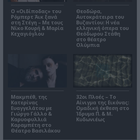
O «Οιδίποδας» του
Θεοδώρα,
Ρόμπερτ Άικ ξανά
Αυτοκράτειρα του
στη Στέγη – Με τους
Βυζαντίου: Η νέα
Νίκο Κουρή & Μαρία
ελληνική όπερα του
Κεχαγιόγλου
Θεόδωρου Στάθη
στο θέατρο
Ολύμπια
Μακμπέθ, της
32οι Πλοές – Το
Κατερίνας
Αίνιγμα της Εικόνας:
Ευαγγελάτου με
Ομαδική έκθεση στο
Γιώργο Γάλλο &
Ίδρυμα Π. & Μ.
Καρυοφυλλιά
Κυδωνιέως
Καραμπέτη στο
Θέατρο Βασιλάκου