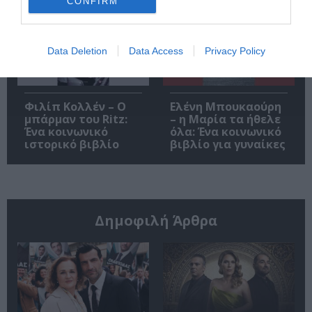
CONFIRM
Data Deletion
Data Access
Privacy Policy
Φιλίπ Κολλέν – Ο
Ελένη Μπουκαούρη
μπάρμαν του Ritz:
– η Μαρία τα ήθελε
Ένα κοινωνικό
όλα: Ένα κοινωνικό
ιστορικό βιβλίο
βιβλίο για γυναίκες
Δημοφιλή Άρθρα