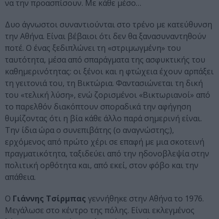
να την προασπίσουν. Με κάθε μέσο…
Δυο άγνωστοι συναντιούνται στο τρένο με κατεύθυνση
την Αθήνα. Είναι βέβαιοι ότι δεν θα ξανασυναντηθούν
ποτέ. Ο ένας ξεδιπλώνει τη «στριμωγμένη» του
ταυτότητα, μέσα από σπαράγματα της ασφυκτικής του
καθημερινότητας: οι ξένοι και η φτώχεια έχουν αρπάξει
τη γειτονιά του, τη Βικτώρια. Φαντασιώνεται τη δική
του «τελική λύση», ενώ ζορισμένοι «Βικτωριανοί» από
το παρελθόν διακόπτουν σποραδικά την αφήγηση
θυμίζοντας ότι η βία κάθε άλλο παρά σημερινή είναι.
Την ίδια ώρα ο συνεπιβάτης (ο αναγνώστης;),
ερχόμενος από πρώτο χέρι σε επαφή με μια σκοτεινή
πραγματικότητα, ταξιδεύει από την ηδονοβλεψία στην
πολιτική ορθότητα και, από εκεί, στον φόβο και την
απάθεια.
Ο
Γιάννης Τσίρμπας
γεννήθηκε στην Αθήνα το 1976.
Μεγάλωσε στο κέντρο της πόλης. Είναι εκλεγμένος