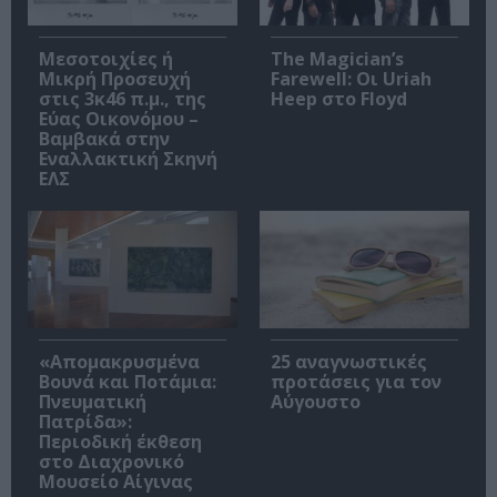
Μεσοτοιχίες ή
The Magician’s
Μικρή Προσευχή
Farewell: Οι Uriah
στις 3κ46 π.μ., της
Heep στο Floyd
Εύας Οικονόμου –
Βαμβακά στην
Εναλλακτική Σκηνή
ΕΛΣ
«Απομακρυσμένα
25 αναγνωστικές
Βουνά και Ποτάμια:
προτάσεις για τον
Πνευματική
Αύγουστο
Πατρίδα»:
Περιοδική έκθεση
στο Διαχρονικό
Μουσείο Αίγινας